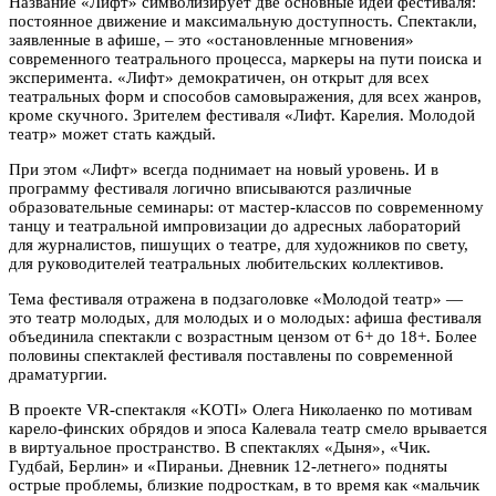
Название «Лифт» символизирует две основные идеи фестиваля:
постоянное движение и максимальную доступность. Спектакли,
заявленные в афише, – это «остановленные мгновения»
современного театрального процесса, маркеры на пути поиска и
эксперимента. «Лифт» демократичен, он открыт для всех
театральных форм и способов самовыражения, для всех жанров,
кроме скучного. Зрителем фестиваля «Лифт. Карелия. Молодой
театр» может стать каждый.
При этом «Лифт» всегда поднимает на новый уровень. И в
программу фестиваля логично вписываются различные
образовательные семинары: от мастер-классов по современному
танцу и театральной импровизации до адресных лабораторий
для журналистов, пишущих о театре, для художников по свету,
для руководителей театральных любительских коллективов.
Тема фестиваля отражена в подзаголовке «Молодой театр» —
это театр молодых, для молодых и о молодых: афиша фестиваля
объединила спектакли с возрастным цензом от 6+ до 18+. Более
половины спектаклей фестиваля поставлены по современной
драматургии.
В проекте VR-спектакля «KOTI» Олега Николаенко по мотивам
карело-финских обрядов и эпоса Калевала театр смело врывается
в виртуальное пространство. В спектаклях «Дыня», «Чик.
Гудбай, Берлин» и «Пираньи. Дневник 12-летнего» подняты
острые проблемы, близкие подросткам, в то время как «мальчик