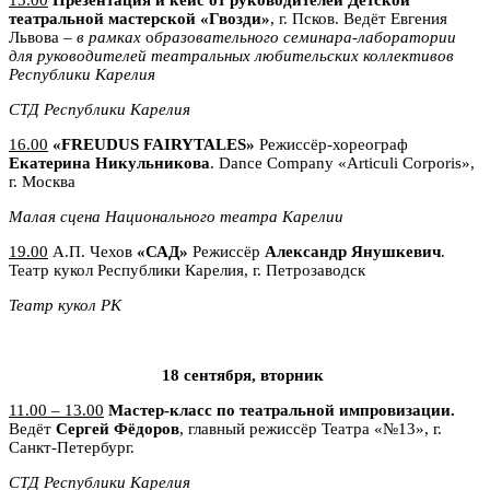
15.00
Презентация и кейс от руководителей Детской
театральной мастерской «Гвозди»
, г. Псков. Ведёт Евгения
Львова –
в рамках
о
бразовательного семинара-лаборатории
для руководителей театральных любительских коллективов
Республики Карелия
СТД Республики Карелия
16.00
«
FREUDUS
FAIRYTALES»
Режиссёр-хореограф
Екатерина
Никульникова
. Dance Company «Articuli Corporis»,
г. Москва
Малая сцена Национального театра Карелии
19.00
А.П. Чехов
«САД»
Режиссёр
Александр Янушкевич
.
Театр кукол Республики Карелия, г. Петрозаводск
Театр кукол РК
18 сентября, вторник
11.00 – 13.00
Мастер-класс по театральной импровизации.
Ведёт
Сергей Фёдоров
, главный режиссёр Театра «№13», г.
Санкт-Петербург.
СТД Республики Карелия