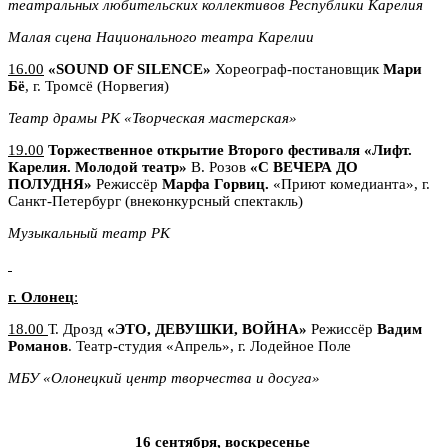
театральных любительских коллективов Республики Карелия
Малая сцена Национального театра Карелии
16.00
«
SOUND
OF
SILENCE»
Хореограф-постановщик
Мари
Бё
, г. Тромсё (Норвегия)
Театр драмы РК «Творческая мастерская»
19.00
Торжественное открытие Второго фестиваля «Лифт.
Карелия. Молодой театр»
В. Розов
«С ВЕЧЕРА ДО
ПОЛУДНЯ»
Режиссёр
Марфа Горвиц.
«Приют комедианта», г.
Санкт-Петербург (внеконкурсный спектакль)
Музыкальный театр РК
г. Олонец
:
18.00
Т. Дрозд
«ЭТО, ДЕВУШКИ, ВОЙНА»
Режиссёр
Вадим
Романов
. Театр-студия «Апрель», г. Лодейное Поле
МБУ «Олонецкий центр творчества и досуга»
16 сентября, воскресенье