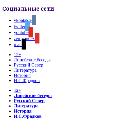
Социальные сети
vkontakte
twitter
youtube
zen-yandex
mail
12+
Лицейские беседы
Русский Север
Литература
История
И.С.Фрадков
12+
Лицейские беседы
Русский Север
Литература
История
И.С.Фрадков