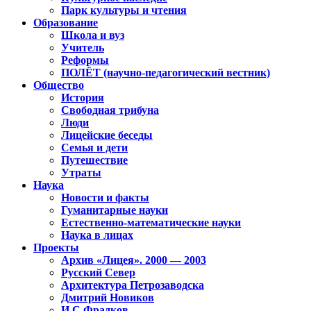
Парк культуры и чтения
Образование
Школа и вуз
Учитель
Реформы
ПОЛЁТ (научно-педагогический вестник)
Общество
История
Свободная трибуна
Люди
Лицейские беседы
Семья и дети
Путешествие
Утраты
Наука
Новости и факты
Гуманитарные науки
Естественно-математические науки
Наука в лицах
Проекты
Архив «Лицея». 2000 — 2003
Русский Север
Архитектура Петрозаводска
Дмитрий Новиков
И.С.Фрадков