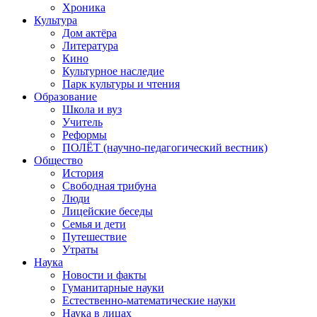
Хроника
Культура
Дом актёра
Литература
Кино
Культурное наследие
Парк культуры и чтения
Образование
Школа и вуз
Учитель
Реформы
ПОЛЁТ (научно-педагогический вестник)
Общество
История
Свободная трибуна
Люди
Лицейские беседы
Семья и дети
Путешествие
Утраты
Наука
Новости и факты
Гуманитарные науки
Естественно-математические науки
Наука в лицах