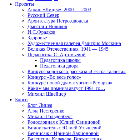
Проекты
Архив «Лицея». 2000 — 2003
Русский Север
Архитектура Петрозаводска
Дмитрий Новиков
И.С.Фрадков
Здоровье
Художественная галерея Дмитрия Москина
Великая Отечественная. 1941 — 1945
Педагогика С. Артемьевой
Педагогика школы
Педагогика двора
Конкурс короткого рассказа «Сестра таланта»
Конкурс «Во весь голос»
Конкурс новой драматургии «Ремарка»
Каким мы помним август 1991-го…
Михаил Швейцер
Блоги
Блог Лицея
Алла Нестеренко
Михаил Гольденберг
Родословная с Юлией Свинцовой
Видоискатель с Юлией Утышевой
Вернисаж с Ириной Ларионовой
Валентина Калачёва. Впечатления