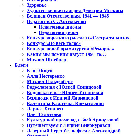
Здоровье
Художественная галерея Дмитрия Москина
Великая Отечественная. 1941 — 1945
Педагогика С. Артемьевой
Педагогика школы
Педагогика двора
Конкурс короткого рассказа «Сестра таланта»
Конкурс «Во весь голос»
Конкурс новой драматургии «Ремарка»
Каким мы помним август 1991-го…
Михаил Швейцер
Блоги
Блог Лицея
Алла Нестеренко
Михаил Гольденберг
Родословная с Юлией Свинцовой
Видоискатель с Юлией Утышевой
Вернисаж с Ириной Ларионовой
Валентина Калачёва. Впечатления
Лариса Хенинен
Олег Гальченко
Культурный променад с Зоей Арнаутовой
Путешествуем с Лидией Винокуровой
Лазурный Берег без пафоса с Александрой