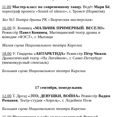
11.00
Мастер-класс по современному танцу.
Ведёт
Мари Бё
,
хореограф проекта «Sound of silence», г. Тромсё (Норвегия)
Зал №5 Театра драмы РК «Творческая мастерская»
16.00
П. Конивец
«МАЛЬЧИК ПРИМЕРНЫЙ. ВЕСЕЛО»
Режиссёр
Павел Конивец
. Мытищинский театр драмы и
комедии «ФЭСТ», г. Мытищи
Малая сцена Национального театра Карелии
18.00
У. Гицарева
«АНТАРКТИДА»
Режиссёр
Пётр Чижов
.
Драматический театр «На Литейном», г. Санкт-Петербург
(внеконкурсный спектакль)
Большая сцена
Национального театра Карелии
17 сентября, понедельник
12.00
Т. Дрозд
«ЭТО, ДЕВУШКИ, ВОЙНА»
Режиссёр
Вадим
Романов
. Театр-студия «Апрель», г. Лодейное Поле
Большая сцена
Национального театра Карелии