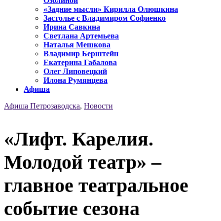
Озолиной
«Задние мысли» Кирилла Олюшкина
Застолье с Владимиром Софиенко
Ирина Савкина
Светлана Артемьева
Наталья Мешкова
Владимир Берштейн
Екатерина Габалова
Олег Липовецкий
Илона Румянцева
Афиша
Афиша Петрозаводска
,
Новости
«Лифт. Карелия.
Молодой театр» –
главное театральное
событие сезона