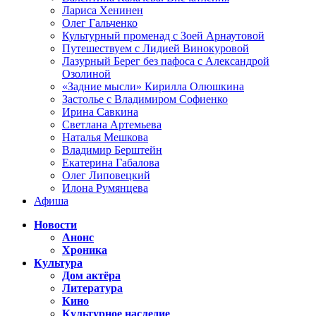
Лариса Хенинен
Олег Гальченко
Культурный променад с Зоей Арнаутовой
Путешествуем с Лидией Винокуровой
Лазурный Берег без пафоса с Александрой
Озолиной
«Задние мысли» Кирилла Олюшкина
Застолье с Владимиром Софиенко
Ирина Савкина
Светлана Артемьева
Наталья Мешкова
Владимир Берштейн
Екатерина Габалова
Олег Липовецкий
Илона Румянцева
Афиша
Новости
Анонс
Хроника
Культура
Дом актёра
Литература
Кино
Культурное наследие