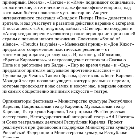
примерный. Весело», «Лёгкие» и «Имя» поднимают социальные,
экологические, эстетические и даже философские вопросы, над
которыми бьётся поколение чуть постарше. Акцент
интерактивного спектакля «Синдром Питера Пэна» делается на
зрителе, и зал участвует в развитии действия наравне с актерами.
В постановках «Это, девушки, война», «С вечера до полудня» и
«Антарктида» переосмысляются разные периоды истории нашей
страны с позиции нового поколения. Спектакли «Sound of
silence», «Freudus fairytales», «Маленький принц» и «Дон Кихот»
предлагают современное пластическое решение – от
контемпорари-данса до клоунады. И, наконец, «Обломов»,
«Братья Карамазовы» и петрозаводские спектакли «Сказка о
Попе и о работнике его Балде», «Пир во время чумы» и «Сад»
предлагают зрителям актуальное прочтение классики – от
Пушкина до Чехова. Таким образом, фестиваль «Лифт. Карелия.
Молодой театр» позволит увидеть контуры реальных перемен,
которые происходят в нас самих и вокруг нас, в зеркале одного
из самых общественно значимых искусств – театре.
Организаторы фестиваля – Министерство культуры Республики
Карелия, Национальный театр Карелии, Музыкальный театр
Карелии, Театр кукол Карелии, Театр драмы РК «Творческая
мастерская», Негосударственный авторский театр «Ad Liberum»
и Союз театральных деятелей Республики Карелия. Проект
реализуется при финансовой поддержке Министерства культуры
Российской Федерации и Министерства культуры Республики
Карелия.