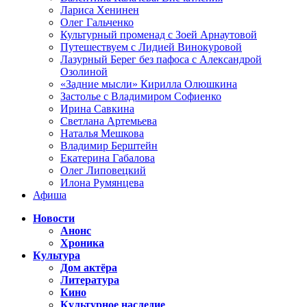
Лариса Хенинен
Олег Гальченко
Культурный променад с Зоей Арнаутовой
Путешествуем с Лидией Винокуровой
Лазурный Берег без пафоса с Александрой
Озолиной
«Задние мысли» Кирилла Олюшкина
Застолье с Владимиром Софиенко
Ирина Савкина
Светлана Артемьева
Наталья Мешкова
Владимир Берштейн
Екатерина Габалова
Олег Липовецкий
Илона Румянцева
Афиша
Новости
Анонс
Хроника
Культура
Дом актёра
Литература
Кино
Культурное наследие