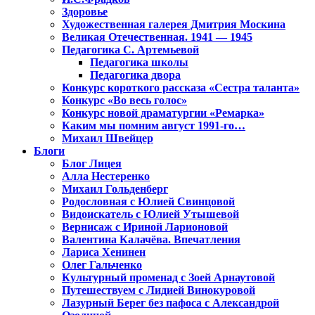
Здоровье
Художественная галерея Дмитрия Москина
Великая Отечественная. 1941 — 1945
Педагогика С. Артемьевой
Педагогика школы
Педагогика двора
Конкурс короткого рассказа «Сестра таланта»
Конкурс «Во весь голос»
Конкурс новой драматургии «Ремарка»
Каким мы помним август 1991-го…
Михаил Швейцер
Блоги
Блог Лицея
Алла Нестеренко
Михаил Гольденберг
Родословная с Юлией Свинцовой
Видоискатель с Юлией Утышевой
Вернисаж с Ириной Ларионовой
Валентина Калачёва. Впечатления
Лариса Хенинен
Олег Гальченко
Культурный променад с Зоей Арнаутовой
Путешествуем с Лидией Винокуровой
Лазурный Берег без пафоса с Александрой