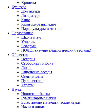
Хроника
Культура
Дом актёра
Литература
Кино
Культурное наследие
Парк культуры и чтения
Образование
Школа и вуз
Учитель
Реформы
ПОЛЁТ (научно-педагогический вестник)
Общество
История
Свободная трибуна
Люди
Лицейские беседы
Семья и дети
Путешествие
Утраты
Наука
Новости и факты
Гуманитарные науки
Естественно-математические науки
Наука в лицах