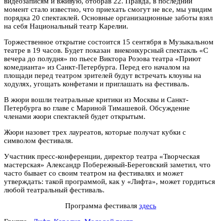
видеозаписям и вживую, отобрав 22. Правда, в последний
момент стало известно, что приехать смогут не все, мы увидим
порядка 20 спектаклей. Основные организационные заботы взял
на себя Национальный театр Карелии.
Торжественное открытие состоится 15 сентября в Музыкальном
театре в 19 часов. Будет показан внеконкурсный спектакль «С
вечера до полудня» по пьесе Виктора Розова театра «Приют
комедианта» из Санкт-Петербурга. Перед его началом на
площади перед театром зрителей будут встречать клоуны на
ходулях, угощать конфетами и приглашать на фестиваль.
В жюри вошли театральные критики из Москвы и Санкт-
Петербурга во главе с Мариной Тимашевой. Обсуждение
членами жюри спектаклей будет открытым.
Жюри назовет трех лауреатов, которые получат кубки с
символом фестиваля.
Участник пресс-конференции, директор театра «Творческая
мастерская» Александр Побережный-Береговский заметил, что
часто бывает со своим театром на фестивалях и может
утверждать: такой программой, как у «Лифта», может гордиться
любой театральный фестиваль.
Программа фестиваля
здесь