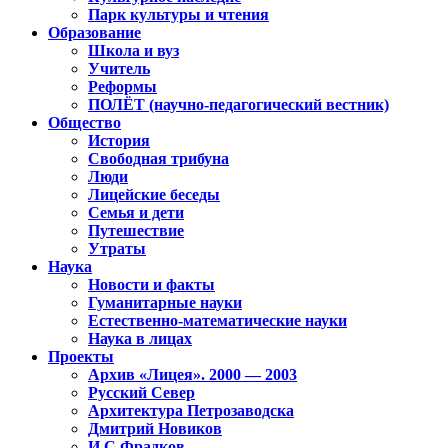
Парк культуры и чтения
Образование
Школа и вуз
Учитель
Реформы
ПОЛЁТ (научно-педагогический вестник)
Общество
История
Свободная трибуна
Люди
Лицейские беседы
Семья и дети
Путешествие
Утраты
Наука
Новости и факты
Гуманитарные науки
Естественно-математические науки
Наука в лицах
Проекты
Архив «Лицея». 2000 — 2003
Русский Север
Архитектура Петрозаводска
Дмитрий Новиков
И.С.Фрадков