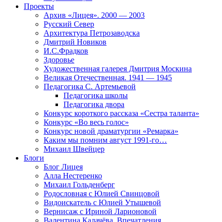
Проекты
Архив «Лицея». 2000 — 2003
Русский Север
Архитектура Петрозаводска
Дмитрий Новиков
И.С.Фрадков
Здоровье
Художественная галерея Дмитрия Москина
Великая Отечественная. 1941 — 1945
Педагогика С. Артемьевой
Педагогика школы
Педагогика двора
Конкурс короткого рассказа «Сестра таланта»
Конкурс «Во весь голос»
Конкурс новой драматургии «Ремарка»
Каким мы помним август 1991-го…
Михаил Швейцер
Блоги
Блог Лицея
Алла Нестеренко
Михаил Гольденберг
Родословная с Юлией Свинцовой
Видоискатель с Юлией Утышевой
Вернисаж с Ириной Ларионовой
Валентина Калачёва. Впечатления