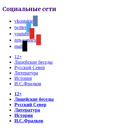
Социальные сети
vkontakte
twitter
youtube
zen-yandex
mail
12+
Лицейские беседы
Русский Север
Литература
История
И.С.Фрадков
12+
Лицейские беседы
Русский Север
Литература
История
И.С.Фрадков