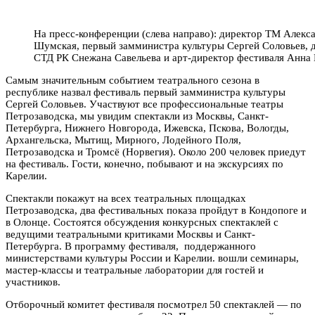
На пресс-конференции (слева направо): директор ТМ Алек
Шумская, первый замминистра культуры Сергей Соловьев, д
СТД РК Снежана Савельева и арт-директор фестиваля Анна
Самым значительным событием театрального сезона в
республике назвал фестиваль первый замминистра культуры
Сергей Соловьев. Участвуют все профессиональные театры
Петрозаводска, мы увидим спектакли из Москвы, Санкт-
Петербурга, Нижнего Новгорода, Ижевска, Пскова, Вологды,
Архангельска, Мытищ, Мирного, Лодейного Поля,
Петрозаводска и Тромсё (Норвегия). Около 200 человек приедут
на фестиваль. Гости, конечно, побывают и на экскурсиях по
Карелии.
Спектакли покажут на всех театральных площадках
Петрозаводска, два фестивальных показа пройдут в Кондопоге и
в Олонце. Состоятся обсуждения конкурсных спектаклей с
ведущими театральными критиками Москвы и Санкт-
Петербурга. В программу фестиваля, поддержанного
министерствами культуры России и Карелии. вошли семинары,
мастер-классы и театральные лаборатории для гостей и
участников.
Отборочный комитет фестиваля посмотрел 50 спектаклей — по