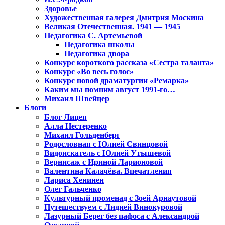
Здоровье
Художественная галерея Дмитрия Москина
Великая Отечественная. 1941 — 1945
Педагогика С. Артемьевой
Педагогика школы
Педагогика двора
Конкурс короткого рассказа «Сестра таланта»
Конкурс «Во весь голос»
Конкурс новой драматургии «Ремарка»
Каким мы помним август 1991-го…
Михаил Швейцер
Блоги
Блог Лицея
Алла Нестеренко
Михаил Гольденберг
Родословная с Юлией Свинцовой
Видоискатель с Юлией Утышевой
Вернисаж с Ириной Ларионовой
Валентина Калачёва. Впечатления
Лариса Хенинен
Олег Гальченко
Культурный променад с Зоей Арнаутовой
Путешествуем с Лидией Винокуровой
Лазурный Берег без пафоса с Александрой