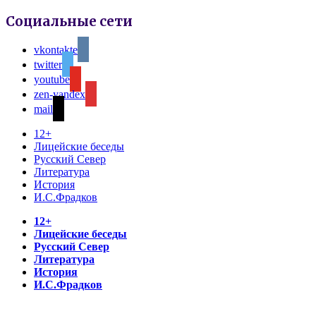
Социальные сети
vkontakte
twitter
youtube
zen-yandex
mail
12+
Лицейские беседы
Русский Север
Литература
История
И.С.Фрадков
12+
Лицейские беседы
Русский Север
Литература
История
И.С.Фрадков