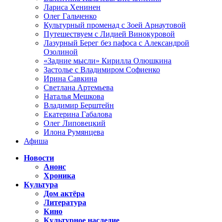
Лариса Хенинен
Олег Гальченко
Культурный променад с Зоей Арнаутовой
Путешествуем с Лидией Винокуровой
Лазурный Берег без пафоса с Александрой
Озолиной
«Задние мысли» Кирилла Олюшкина
Застолье с Владимиром Софиенко
Ирина Савкина
Светлана Артемьева
Наталья Мешкова
Владимир Берштейн
Екатерина Габалова
Олег Липовецкий
Илона Румянцева
Афиша
Новости
Анонс
Хроника
Культура
Дом актёра
Литература
Кино
Культурное наследие