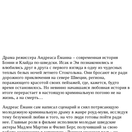
Драма режиссера Андреаса Ёманна – современная история
Бонни и Клайда по-шведски. Исак и Эм познакомились и
влюбились друг в друга с первого взгляда в одну из чудесных
теплых белых ночей летнего Стокгольма. Они бросают все ради
дорожного приключения на севере Швеции, региона,
поражающего красотой своих пейзажей, где, кажется, будто
время остановилось. Но невинно начавшаяся любовная история в
итоге перерастает в настоящую криминальную погоню не на
жизнь, а на смерть…
Андреас Ёманн сам написал сценарий и снял потрясающую
молодежную криминальную драму в жанре роуд-муви, исследуя
тему безумной любви и того, на что люди готовы пойти ради
нее. Главные роли в фильме исполнили молодые шведские
актеры Мадлен Мартин и Филип Берг, получивший за свою
работу номинацию в категории «Лучшая мужская роль» на