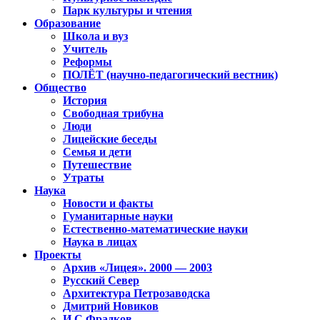
Парк культуры и чтения
Образование
Школа и вуз
Учитель
Реформы
ПОЛЁТ (научно-педагогический вестник)
Общество
История
Свободная трибуна
Люди
Лицейские беседы
Семья и дети
Путешествие
Утраты
Наука
Новости и факты
Гуманитарные науки
Естественно-математические науки
Наука в лицах
Проекты
Архив «Лицея». 2000 — 2003
Русский Север
Архитектура Петрозаводска
Дмитрий Новиков
И.С.Фрадков