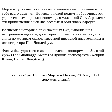
Мир вокруг кажется странным и непонятным, особенно если
тебе всего семь лет. Ночевка у новой подруги оборачивается
удивительными приключениями для маленькой Сив. А разделят
эти приключения с ней два веселых и болтливых барсука.
Волшебная история о приключениях Сив, наполненная
настроением адвента, до которого осталось уже не так долго,
снята по мотивам сказок известной шведской писательницы и
иллюстратора Пии Линдебаум.
Фильм был удостоен главной шведской кинопремии «Золотой
жук» (The Guldbagge Award) за лучшие спецэффекты (Хенрик
Кляйн, Петтер Линдблад).
27 октября 16.30 – «Марта и Ники»
, 2016 год, 12+,
документальный