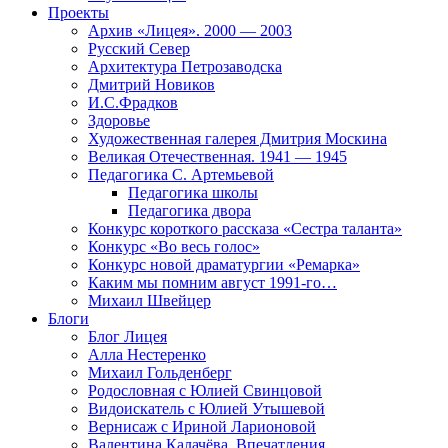
Проекты
Архив «Лицея». 2000 — 2003
Русский Север
Архитектура Петрозаводска
Дмитрий Новиков
И.С.Фрадков
Здоровье
Художественная галерея Дмитрия Москина
Великая Отечественная. 1941 — 1945
Педагогика С. Артемьевой
Педагогика школы
Педагогика двора
Конкурс короткого рассказа «Сестра таланта»
Конкурс «Во весь голос»
Конкурс новой драматургии «Ремарка»
Каким мы помним август 1991-го…
Михаил Швейцер
Блоги
Блог Лицея
Алла Нестеренко
Михаил Гольденберг
Родословная с Юлией Свинцовой
Видоискатель с Юлией Утышевой
Вернисаж с Ириной Ларионовой
Валентина Калачёва. Впечатления