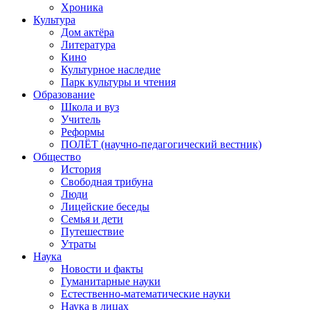
Хроника
Культура
Дом актёра
Литература
Кино
Культурное наследие
Парк культуры и чтения
Образование
Школа и вуз
Учитель
Реформы
ПОЛЁТ (научно-педагогический вестник)
Общество
История
Свободная трибуна
Люди
Лицейские беседы
Семья и дети
Путешествие
Утраты
Наука
Новости и факты
Гуманитарные науки
Естественно-математические науки
Наука в лицах