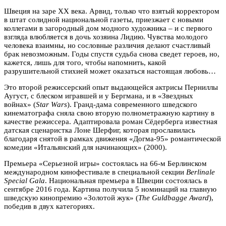
Швеция на заре ХХ века. Арвид, только что взятый корректором
в штат солидной национальной газеты, приезжает с новыми
коллегами в загородный дом модного художника – и с первого
взгляда влюбляется в дочь хозяина Лидию. Чувства молодого
человека взаимны, но сословные различия делают счастливый
брак невозможным. Годы спустя судьба снова сведет героев, но,
кажется, лишь для того, чтобы напомнить, какой
разрушительной стихией может оказаться настоящая любовь…
Это второй режиссерский опыт выдающейся актрисы Перниллы
Аугуст, с блеском игравшей и у Бергмана, и в «Звездных
войнах» (
Star Wars
). Гранд-дама современного шведского
кинематографа сняла свою вторую полнометражную картину в
качестве режиссера. Адаптировала роман Сёдерберга известная
датская сценаристка Лоне Шерфиг, которая прославилась
благодаря снятой в рамках движения «Догма-95» романтической
комедии «Итальянский для начинающих» (2000).
Премьера «Серьезной игры» состоялась на 66-м Берлинском
международном кинофестивале в специальной секции
Berlinale
Special Gala
. Национальная премьера в Швеции состоялась в
сентябре 2016 года. Картина получила 5 номинаций на главную
шведскую кинопремию «Золотой жук» (
The Guldbagge Award
),
победив в двух категориях.