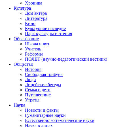
Хроника
Культура
Дом актёра
Литература
Кино
Культурное наследие
Парк культуры и чтения
Образование
Школа и вуз
Учитель
Реформы
ПОЛЁТ (научно-педагогический вестник)
Общество
История
Свободная трибуна
Люди
Лицейские беседы
Семья и дети
Путешествие
Утраты
Наука
Новости и факты
Гуманитарные науки
Естественно-математические науки
Наука в лицах