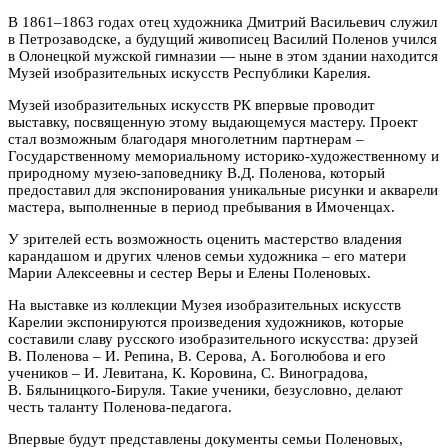
В 1861–1863 годах отец художника Дмитрий Васильевич служил
в Петрозаводске, а будущий живописец Василий Поленов учился
в Олонецкой мужской гимназии — ныне в этом здании находится
Музей изобразительных искусств Республики Карелия.
Музей изобразительных искусств РК впервые проводит
выставку, посвященную этому выдающемуся мастеру. Проект
стал возможным благодаря многолетним партнерам –
Государственному мемориальному историко-художественному и
природному музею-заповеднику В.Д. Поленова, который
предоставил для экспонирования уникальные рисунки и акварели
мастера, выполненные в период пребывания в Имоченцах.
У зрителей есть возможность оценить мастерство владения
карандашом и других членов семьи художника – его матери
Марии Алексеевны и сестер Веры и Елены Поленовых.
На выставке из коллекции Музея изобразительных искусств
Карелии экспонируются произведения художников, которые
составили славу русского изобразительного искусства: друзей
В. Поленова – И. Репина, В. Серова, А. Боголюбова и его
учеников – И. Левитана, К. Коровина, С. Виноградова,
В. Бялыницкого-Бируля. Такие ученики, безусловно, делают
честь таланту Поленова-педагога.
Впервые будут представлены документы семьи Поленовых,