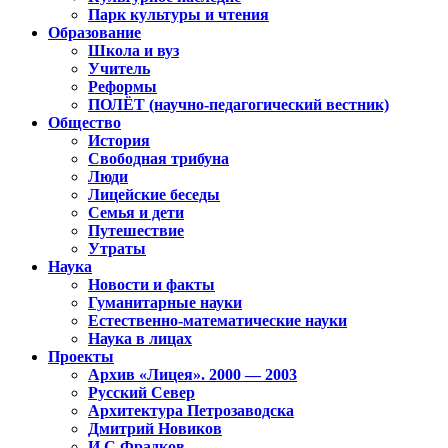
Парк культуры и чтения
Образование
Школа и вуз
Учитель
Реформы
ПОЛЁТ (научно-педагогический вестник)
Общество
История
Свободная трибуна
Люди
Лицейские беседы
Семья и дети
Путешествие
Утраты
Наука
Новости и факты
Гуманитарные науки
Естественно-математические науки
Наука в лицах
Проекты
Архив «Лицея». 2000 — 2003
Русский Север
Архитектура Петрозаводска
Дмитрий Новиков
И.С.Фрадков