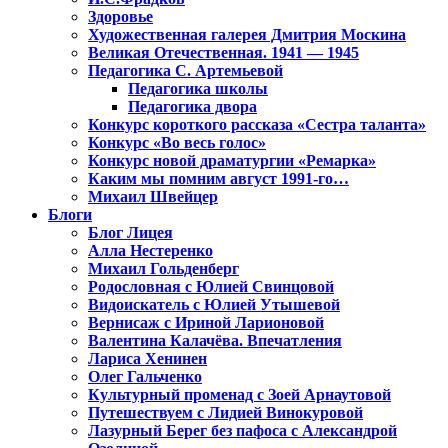
Здоровье
Художественная галерея Дмитрия Москина
Великая Отечественная. 1941 — 1945
Педагогика С. Артемьевой
Педагогика школы
Педагогика двора
Конкурс короткого рассказа «Сестра таланта»
Конкурс «Во весь голос»
Конкурс новой драматургии «Ремарка»
Каким мы помним август 1991-го…
Михаил Швейцер
Блоги
Блог Лицея
Алла Нестеренко
Михаил Гольденберг
Родословная с Юлией Свинцовой
Видоискатель с Юлией Утышевой
Вернисаж с Ириной Ларионовой
Валентина Калачёва. Впечатления
Лариса Хенинен
Олег Гальченко
Культурный променад с Зоей Арнаутовой
Путешествуем с Лидией Винокуровой
Лазурный Берег без пафоса с Александрой