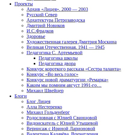
Проекты
Архив «Лицея». 2000 — 2003
Русский Север
Архитектура Петрозаводска
Дмитрий Новиков
И.С.Фрадков
Здоровье
Художественная галерея Дмитрия Москина
Великая Отечественная. 1941 — 1945
Педагогика С. Артемьевой
Педагогика школы
Педагогика двора
Конкурс короткого рассказа «Сестра таланта»
Конкурс «Во весь голос»
Конкурс новой драматургии «Ремарка»
Каким мы помним август 1991-го…
Михаил Швейцер
Блоги
Блог Лицея
Алла Нестеренко
Михаил Гольденберг
Родословная с Юлией Свинцовой
Видоискатель с Юлией Утышевой
Вернисаж с Ириной Ларионовой
Валентина Калачёва. Впечатления