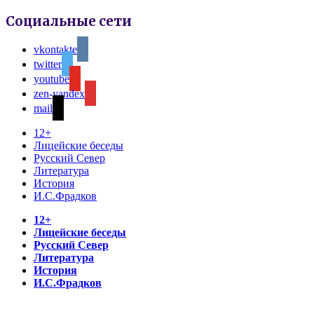
Социальные сети
vkontakte
twitter
youtube
zen-yandex
mail
12+
Лицейские беседы
Русский Север
Литература
История
И.С.Фрадков
12+
Лицейские беседы
Русский Север
Литература
История
И.С.Фрадков