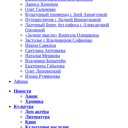
Лариса Хенинен
Олег Гальченко
Культурный променад с Зоей Арнаутовой
Путешествуем с Лидией Винокуровой
Лазурный Берег без пафоса с Александрой
Озолиной
«Задние мысли» Кирилла Олюшкина
Застолье с Владимиром Софиенко
Ирина Савкина
Светлана Артемьева
Наталья Мешкова
Владимир Берштейн
Екатерина Габалова
Олег Липовецкий
Илона Румянцева
Афиша
Новости
Анонс
Хроника
Культура
Дом актёра
Литература
Кино
Культурное наследие