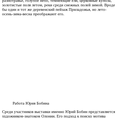
разнотравье, голубое небо, темнеющие ели, церковные купола,
золотистые поля летом, реки среди снежных полей зимой. Вроде
бы один и тот же деревенский пейзаж Приладожья, но лето-
осень-зима-весна преображают его.
Работа Юрия Бобина
Среди участников выставки именно Юрий Бобин представляется
художником-знатоком Олонии. Его подход к поиску мотива