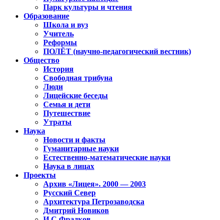
Парк культуры и чтения
Образование
Школа и вуз
Учитель
Реформы
ПОЛЁТ (научно-педагогический вестник)
Общество
История
Свободная трибуна
Люди
Лицейские беседы
Семья и дети
Путешествие
Утраты
Наука
Новости и факты
Гуманитарные науки
Естественно-математические науки
Наука в лицах
Проекты
Архив «Лицея». 2000 — 2003
Русский Север
Архитектура Петрозаводска
Дмитрий Новиков
И.С.Фрадков