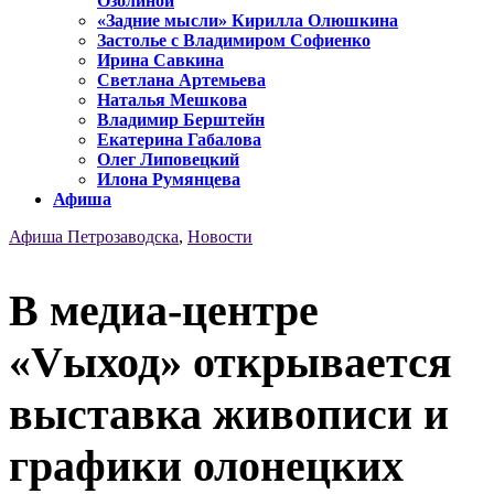
Озолиной
«Задние мысли» Кирилла Олюшкина
Застолье с Владимиром Софиенко
Ирина Савкина
Светлана Артемьева
Наталья Мешкова
Владимир Берштейн
Екатерина Габалова
Олег Липовецкий
Илона Румянцева
Афиша
Афиша Петрозаводска
,
Новости
В медиа-центре
«Vыход» открывается
выставка живописи и
графики олонецких