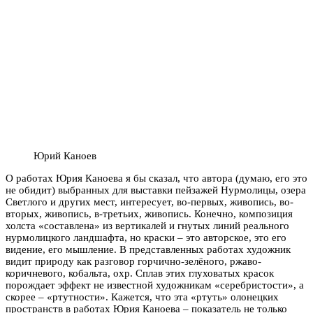
Юрий Каноев
О работах Юрия Каноева я бы сказал, что автора (думаю, его это
не обидит) выбранных для выставки пейзажей Нурмолицы, озера
Светлого и других мест, интересует, во-первых, живопись, во-
вторых, живопись, в-третьих, живопись. Конечно, композиция
холста «составлена» из вертикалей и гнутых линий реального
нурмолицкого ландшафта, но краски – это авторское, это его
видение, его мышление. В представленных работах художник
видит природу как разговор горчично-зелёного, ржаво-
коричневого, кобальта, охр. Сплав этих глуховатых красок
порождает эффект не известной художникам «серебристости», а
скорее – «ртутности». Кажется, что эта «ртуть» олонецких
пространств в работах Юрия Каноева – показатель не только