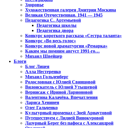
Здоровье
Художественная галерея Дмитрия Москина
Великая Отечественная. 1941 — 1945
Педагогика С. Артемьевой
Педагогика школы
Педагогика двора
Конкурс короткого рассказа «Сестра таланта»
Конкурс «Во весь голос»
Конкурс новой драматургии «Ремарка»
Каким мы помним август 1991-го…
Михаил Швейцер
Блоги
Блог Лицея
Алла Нестеренко
Михаил Гольденберг
Родословная с Юлией Свинцовой
Видоискатель с Юлией Утышевой
Вернисаж с Ириной Ларионовой
Валентина Калачёва. Впечатления
Лариса Хенинен
Олег Гальченко
Культурный променад с Зоей Арнаутовой
Путешествуем с Лидией Винокуровой
Лазурный Берег без пафоса с Александрой