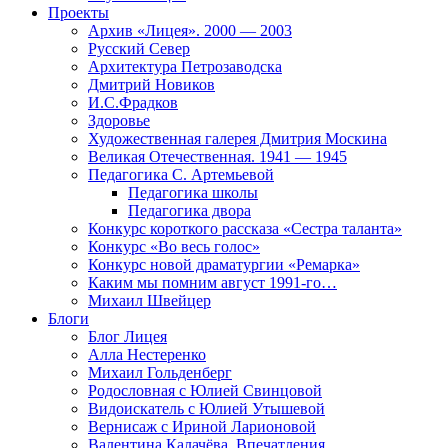
Проекты
Архив «Лицея». 2000 — 2003
Русский Север
Архитектура Петрозаводска
Дмитрий Новиков
И.С.Фрадков
Здоровье
Художественная галерея Дмитрия Москина
Великая Отечественная. 1941 — 1945
Педагогика С. Артемьевой
Педагогика школы
Педагогика двора
Конкурс короткого рассказа «Сестра таланта»
Конкурс «Во весь голос»
Конкурс новой драматургии «Ремарка»
Каким мы помним август 1991-го…
Михаил Швейцер
Блоги
Блог Лицея
Алла Нестеренко
Михаил Гольденберг
Родословная с Юлией Свинцовой
Видоискатель с Юлией Утышевой
Вернисаж с Ириной Ларионовой
Валентина Калачёва. Впечатления