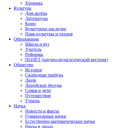
Хроника
Культура
Дом актёра
Литература
Кино
Культурное наследие
Парк культуры и чтения
Образование
Школа и вуз
Учитель
Реформы
ПОЛЁТ (научно-педагогический вестник)
Общество
История
Свободная трибуна
Люди
Лицейские беседы
Семья и дети
Путешествие
Утраты
Наука
Новости и факты
Гуманитарные науки
Естественно-математические науки
Наука в лицах