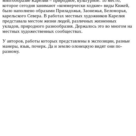
многообразие Карелии – природное, культурное. То место,
которое сегодня занимают «коммерчески ходкие» виды Кижей,
было наполнено образами Приладожья, Заонежья, Беломорья,
карельского Севера. В работах местных художников Карелия
представала местом жизни людей, различных жизненных
укладов, природного разнообразия. Держалось это во многом на
местных художественных сообществах.
У авторов, работы которых представлены в экспозиции, разные
манеры, язык, почерк. Да и землю олонецкую видят они по-
разному.