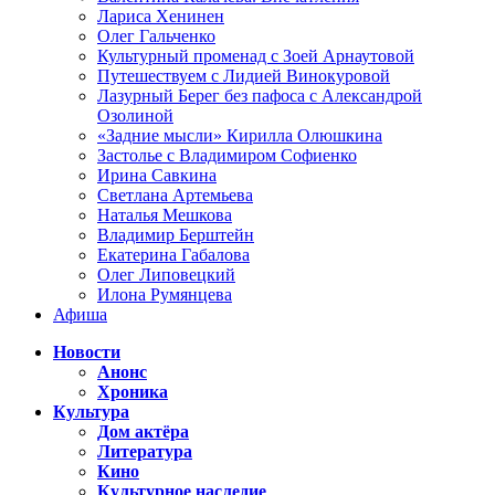
Лариса Хенинен
Олег Гальченко
Культурный променад с Зоей Арнаутовой
Путешествуем с Лидией Винокуровой
Лазурный Берег без пафоса с Александрой
Озолиной
«Задние мысли» Кирилла Олюшкина
Застолье с Владимиром Софиенко
Ирина Савкина
Светлана Артемьева
Наталья Мешкова
Владимир Берштейн
Екатерина Габалова
Олег Липовецкий
Илона Румянцева
Афиша
Новости
Анонс
Хроника
Культура
Дом актёра
Литература
Кино
Культурное наследие