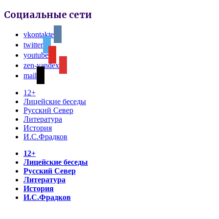
Социальные сети
vkontakte
twitter
youtube
zen-yandex
mail
12+
Лицейские беседы
Русский Север
Литература
История
И.С.Фрадков
12+
Лицейские беседы
Русский Север
Литература
История
И.С.Фрадков