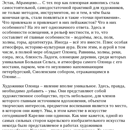
Эстак, Абрамцево… С тех пор как пленэрная живопись стала
самостоятельной, самодостаточной практикой для художников,
не только методом, инструментом, но и тем, в чём была
конечная цель, стали появляться и такие «точки притяжения».
Что привлекало и привлекает в них пейзажистов? Что в них
особенного? На это нет однозначного ответа. Здесь и
особенности освещения, и рельеф местности, и то, что
составляет её главные особенности – водоёмы, леса, поля,
холмы, горы, архитектура. Иногда – всё это вместе. Плюс особая
атмосфера, историко-культурная аура. Всем этим, и аурой в том
числе, в полной мере обладает Олонец. Равнины, холмы, реки,
озера, леса, близость Ладоги, олонецкие деревни, среди которых
уникальная Большая Сельга, и атмосфера самого Олонца с его
мостами, парком, чем-то неуловимо напоминающим
петербургский, Смоленским собором, отражающимся в
Олонке…
Художники Олонца – явление вполне уникальное. Здесь, правда,
необходимо добавить – увы. Они представляют собой
художественное сообщество, пусть небольшое, для членов
которого главным источником вдохновения, объектом
творческих интересов, предметом воспевания является то место,
в котором они живут. Увы, в этом качестве в искусстве
сегодняшней Карелии они одиноки. Как мне кажется, одной из
самых сильных сторон карельского изобразительного искусства
некогда было представляемое в работах художников