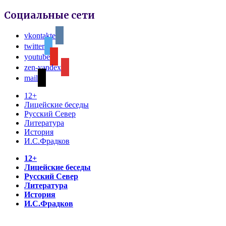
Социальные сети
vkontakte
twitter
youtube
zen-yandex
mail
12+
Лицейские беседы
Русский Север
Литература
История
И.С.Фрадков
12+
Лицейские беседы
Русский Север
Литература
История
И.С.Фрадков