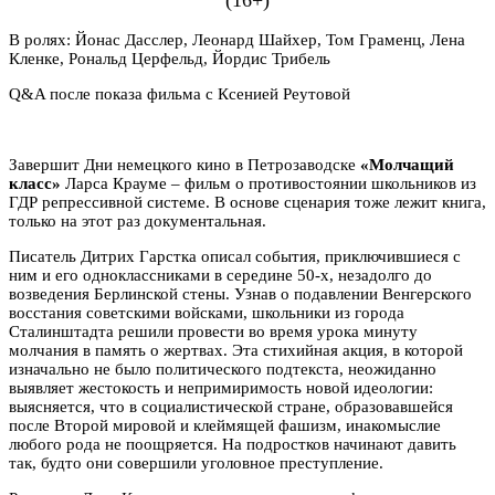
В ролях: Йонас Дасслер, Леонард Шайхер, Том Граменц, Лена
Кленке, Рональд Церфельд, Йордис Трибель
Q&A после показа фильма с Ксенией Реутовой
Завершит Дни немецкого кино в Петрозаводске
«Молчащий
класс»
Ларса Крауме – фильм о противостоянии школьников из
ГДР репрессивной системе. В основе сценария тоже лежит книга,
только на этот раз документальная.
Писатель Дитрих Гарстка описал события, приключившиеся с
ним и его одноклассниками в середине 50-х, незадолго до
возведения Берлинской стены. Узнав о подавлении Венгерского
восстания советскими войсками, школьники из города
Сталинштадта решили провести во время урока минуту
молчания в память о жертвах. Эта стихийная акция, в которой
изначально не было политического подтекста, неожиданно
выявляет жестокость и непримиримость новой идеологии:
выясняется, что в социалистической стране, образовавшейся
после Второй мировой и клеймящей фашизм, инакомыслие
любого рода не поощряется. На подростков начинают давить
так, будто они совершили уголовное преступление.