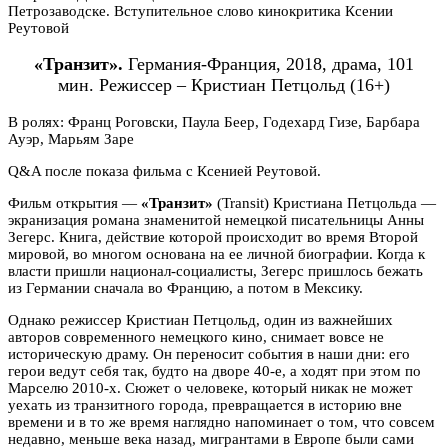
Петрозаводске.
Вступительное слово кинокритика Ксении
Реутовой
«Транзит».
Германия-Франция, 2018, драма, 101
мин.
Режиссер – Кристиан Петцольд (16+)
В ролях: Франц Роговски, Паула Беер, Годехард Гизе, Барбара
Ауэр, Марьям Заре
Q&A после показа фильма с Ксенией Реутовой.
Фильм открытия —
«Транзит»
(Transit) Кристиана Петцольда —
экранизация романа знаменитой немецкой писательницы Анны
Зегерс. Книга, действие которой происходит во время Второй
мировой, во многом основана на ее личной биографии. Когда к
власти пришли национал-социалисты, Зегерс пришлось бежать
из Германии сначала во Францию, а потом в Мексику.
Однако режиссер Кристиан Петцольд, один из важнейших
авторов современного немецкого кино, снимает вовсе не
историческую драму. Он переносит события в наши дни: его
герои ведут себя так, будто на дворе 40-е, а ходят при этом по
Марселю 2010-х. Сюжет о человеке, который никак не может
уехать из транзитного города, превращается в историю вне
времени и в то же время наглядно напоминает о том, что совсем
недавно, меньше века назад, мигрантами в Европе были сами