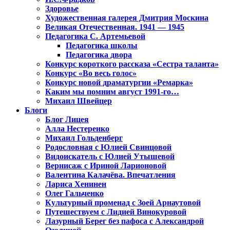
Здоровье
Художественная галерея Дмитрия Москина
Великая Отечественная. 1941 — 1945
Педагогика С. Артемьевой
Педагогика школы
Педагогика двора
Конкурс короткого рассказа «Сестра таланта»
Конкурс «Во весь голос»
Конкурс новой драматургии «Ремарка»
Каким мы помним август 1991-го…
Михаил Швейцер
Блоги
Блог Лицея
Алла Нестеренко
Михаил Гольденберг
Родословная с Юлией Свинцовой
Видоискатель с Юлией Утышевой
Вернисаж с Ириной Ларионовой
Валентина Калачёва. Впечатления
Лариса Хенинен
Олег Гальченко
Культурный променад с Зоей Арнаутовой
Путешествуем с Лидией Винокуровой
Лазурный Берег без пафоса с Александрой