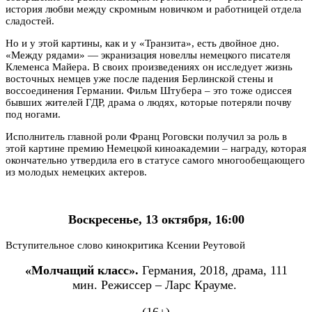
история любви между скромным новичком и работницей отдела
сладостей.
Но и у этой картины, как и у «Транзита», есть двойное дно.
«Между рядами» — экранизация новеллы немецкого писателя
Клеменса Майера. В своих произведениях он исследует жизнь
восточных немцев уже после падения Берлинской стены и
воссоединения Германии. Фильм Штубера – это тоже одиссея
бывших жителей ГДР, драма о людях, которые потеряли почву
под ногами.
Исполнитель главной роли Франц Роговски получил за роль в
этой картине премию Немецкой киноакадемии – награду, которая
окончательно утвердила его в статусе самого многообещающего
из молодых немецких актеров.
Воскресенье, 13 октября, 16:00
Вступительное слово кинокритика Ксении Реутовой
«Молчащий класс».
Германия, 2018, драма, 111
мин.
Режиссер – Ларс Крауме.
(16+)