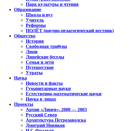
Парк культуры и чтения
Образование
Школа и вуз
Учитель
Реформы
ПОЛЁТ (научно-педагогический вестник)
Общество
История
Свободная трибуна
Люди
Лицейские беседы
Семья и дети
Путешествие
Утраты
Наука
Новости и факты
Гуманитарные науки
Естественно-математические науки
Наука в лицах
Проекты
Архив «Лицея». 2000 — 2003
Русский Север
Архитектура Петрозаводска
Дмитрий Новиков
И.С.Фрадков