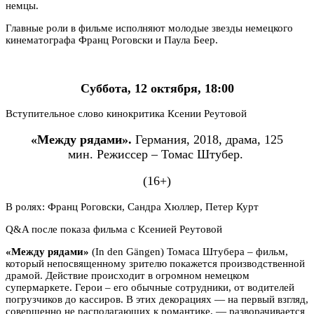
немцы.
Главные роли в фильме исполняют молодые звезды немецкого
кинематографа Франц Роговски и Паула Беер.
Суббота, 12 октября, 18:00
Вступительное слово кинокритика Ксении Реутовой
«Между рядами».
Германия, 2018, драма, 125
мин.
Режиссер – Томас Штубер.
(16+)
В ролях: Франц Роговски, Сандра Хюллер, Петер Курт
Q&A после показа фильма с Ксенией Реутовой
«Между рядами»
(In den Gängen) Томаса Штубера – фильм,
который непосвященному зрителю покажется производственной
драмой. Действие происходит в огромном немецком
супермаркете. Герои – его обычные сотрудники, от водителей
погрузчиков до кассиров. В этих декорациях — на первый взгляд,
совершенно не располагающих к романтике, — разворачивается