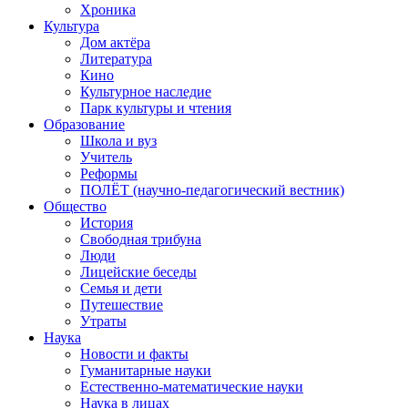
Хроника
Культура
Дом актёра
Литература
Кино
Культурное наследие
Парк культуры и чтения
Образование
Школа и вуз
Учитель
Реформы
ПОЛЁТ (научно-педагогический вестник)
Общество
История
Свободная трибуна
Люди
Лицейские беседы
Семья и дети
Путешествие
Утраты
Наука
Новости и факты
Гуманитарные науки
Естественно-математические науки
Наука в лицах