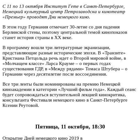
С 11 по 13 октября Институт Гете в Санкт-Петербурге,
Немецкий культурный центр Петрозаводска и кинотеатр
«Премьер» проводят Дни немецкого кино.
В этом году Германия отмечает 30-летие со дня падения
Берлинской стены, поэтому центральной темой кинопоказов
станет история страны в XX веке.
В программу вошли три литературные экранизации,
представляющие разные исторические эпохи. В «Транзите»
Кристиана Петцольда речь идет о Второй мировой войне, в
«Молчащем классе» Ларса Крауме – о первых годах
существования ГДР, в «Между рядами» Томаса Штубера – о
Германии через десятилетие после воссоединения.
Все три ленты были номинированы на премию Немецкой
киноакадемии в категории «Лучший фильм года». Каждый сеанс
будет сопровождаться вступительной лекцией кинокритика,
консультанта Фестиваля немецкого кино в Санкт-Петербурге
Ксении Реутовой.
Пятница, 11 октября, 18:30
Открытие Дней немецкого кино 2019 в