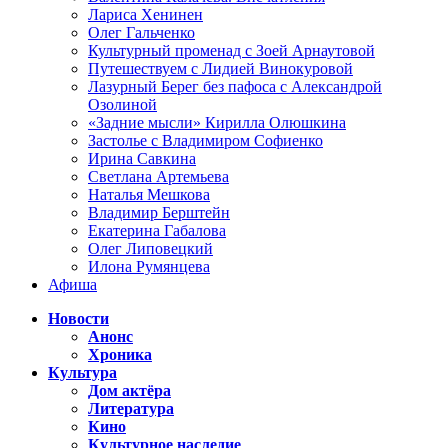
Лариса Хенинен
Олег Гальченко
Культурный променад с Зоей Арнаутовой
Путешествуем с Лидией Винокуровой
Лазурный Берег без пафоса с Александрой
Озолиной
«Задние мысли» Кирилла Олюшкина
Застолье с Владимиром Софиенко
Ирина Савкина
Светлана Артемьева
Наталья Мешкова
Владимир Берштейн
Екатерина Габалова
Олег Липовецкий
Илона Румянцева
Афиша
Новости
Анонс
Хроника
Культура
Дом актёра
Литература
Кино
Культурное наследие