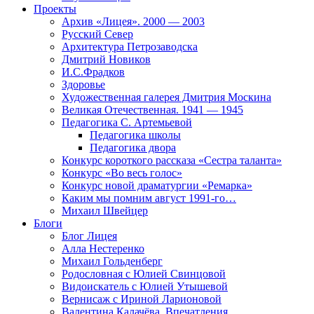
Проекты
Архив «Лицея». 2000 — 2003
Русский Север
Архитектура Петрозаводска
Дмитрий Новиков
И.С.Фрадков
Здоровье
Художественная галерея Дмитрия Москина
Великая Отечественная. 1941 — 1945
Педагогика С. Артемьевой
Педагогика школы
Педагогика двора
Конкурс короткого рассказа «Сестра таланта»
Конкурс «Во весь голос»
Конкурс новой драматургии «Ремарка»
Каким мы помним август 1991-го…
Михаил Швейцер
Блоги
Блог Лицея
Алла Нестеренко
Михаил Гольденберг
Родословная с Юлией Свинцовой
Видоискатель с Юлией Утышевой
Вернисаж с Ириной Ларионовой
Валентина Калачёва. Впечатления