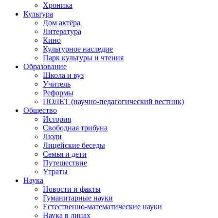
Хроника
Культура
Дом актёра
Литература
Кино
Культурное наследие
Парк культуры и чтения
Образование
Школа и вуз
Учитель
Реформы
ПОЛЁТ (научно-педагогический вестник)
Общество
История
Свободная трибуна
Люди
Лицейские беседы
Семья и дети
Путешествие
Утраты
Наука
Новости и факты
Гуманитарные науки
Естественно-математические науки
Наука в лицах