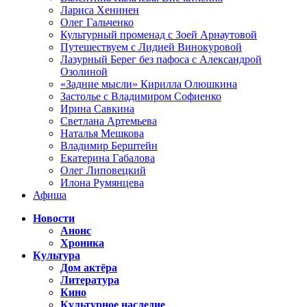
Лариса Хенинен
Олег Гальченко
Культурный променад с Зоей Арнаутовой
Путешествуем с Лидией Винокуровой
Лазурный Берег без пафоса с Александрой
Озолиной
«Задние мысли» Кирилла Олюшкина
Застолье с Владимиром Софиенко
Ирина Савкина
Светлана Артемьева
Наталья Мешкова
Владимир Берштейн
Екатерина Габалова
Олег Липовецкий
Илона Румянцева
Афиша
Новости
Анонс
Хроника
Культура
Дом актёра
Литература
Кино
Культурное наследие