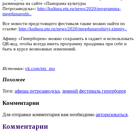
размещена на сайте «Панорама культуры
Петрозаводска»:
http://kultura.ptz.ru/news/2020/programma-
megdunarodn..
Все новости предстоящего фестиваля также можно найти по
ссылке:
http://kultura.ptz.ru/news/2020/megdunarodniyi-zimniy..
Афишу «Гипербореи» можно сохранить в гаджет и использовать
QR-код, чтобы всегда иметь программу праздника при себе и
быть в курсе возможных изменений.
Источник
:
vk.com/ptz_mo
Похожее
Теги:
афиша петрозаводска
,
зимний фестиваль гиперборея
Комментарии
Для отправки комментария вам необходимо
авторизоваться
.
Комментарии