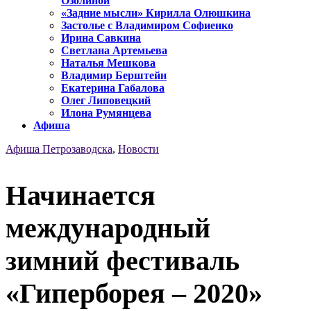
Озолиной
«Задние мысли» Кирилла Олюшкина
Застолье с Владимиром Софиенко
Ирина Савкина
Светлана Артемьева
Наталья Мешкова
Владимир Берштейн
Екатерина Габалова
Олег Липовецкий
Илона Румянцева
Афиша
Афиша Петрозаводска
,
Новости
Начинается
международный
зимний фестиваль
«Гиперборея – 2020»