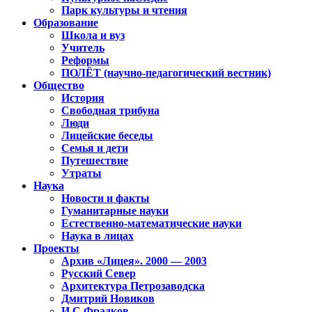
Парк культуры и чтения
Образование
Школа и вуз
Учитель
Реформы
ПОЛЁТ (научно-педагогический вестник)
Общество
История
Свободная трибуна
Люди
Лицейские беседы
Семья и дети
Путешествие
Утраты
Наука
Новости и факты
Гуманитарные науки
Естественно-математические науки
Наука в лицах
Проекты
Архив «Лицея». 2000 — 2003
Русский Север
Архитектура Петрозаводска
Дмитрий Новиков
И.С.Фрадков