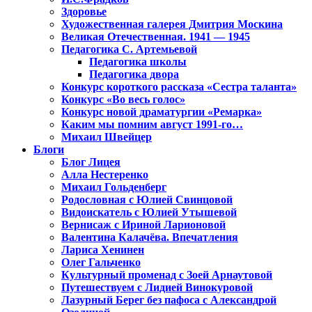
Здоровье
Художественная галерея Дмитрия Москина
Великая Отечественная. 1941 — 1945
Педагогика С. Артемьевой
Педагогика школы
Педагогика двора
Конкурс короткого рассказа «Сестра таланта»
Конкурс «Во весь голос»
Конкурс новой драматургии «Ремарка»
Каким мы помним август 1991-го…
Михаил Швейцер
Блоги
Блог Лицея
Алла Нестеренко
Михаил Гольденберг
Родословная с Юлией Свинцовой
Видоискатель с Юлией Утышевой
Вернисаж с Ириной Ларионовой
Валентина Калачёва. Впечатления
Лариса Хенинен
Олег Гальченко
Культурный променад с Зоей Арнаутовой
Путешествуем с Лидией Винокуровой
Лазурный Берег без пафоса с Александрой