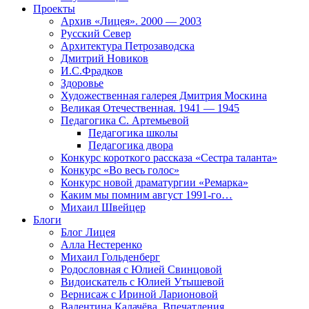
Проекты
Архив «Лицея». 2000 — 2003
Русский Север
Архитектура Петрозаводска
Дмитрий Новиков
И.С.Фрадков
Здоровье
Художественная галерея Дмитрия Москина
Великая Отечественная. 1941 — 1945
Педагогика С. Артемьевой
Педагогика школы
Педагогика двора
Конкурс короткого рассказа «Сестра таланта»
Конкурс «Во весь голос»
Конкурс новой драматургии «Ремарка»
Каким мы помним август 1991-го…
Михаил Швейцер
Блоги
Блог Лицея
Алла Нестеренко
Михаил Гольденберг
Родословная с Юлией Свинцовой
Видоискатель с Юлией Утышевой
Вернисаж с Ириной Ларионовой
Валентина Калачёва. Впечатления