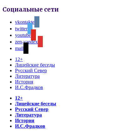
Социальные сети
vkontakte
twitter
youtube
zen-yandex
mail
12+
Лицейские беседы
Русский Север
Литература
История
И.С.Фрадков
12+
Лицейские беседы
Русский Север
Литература
История
И.С.Фрадков