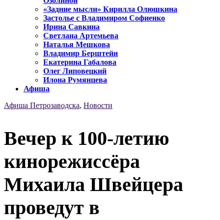
Озолиной
«Задние мысли» Кирилла Олюшкина
Застолье с Владимиром Софиенко
Ирина Савкина
Светлана Артемьева
Наталья Мешкова
Владимир Берштейн
Екатерина Габалова
Олег Липовецкий
Илона Румянцева
Афиша
Афиша Петрозаводска
,
Новости
Вечер к 100-летию
кинорежиссёра
Михаила Швейцера
проведут в