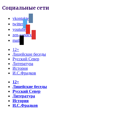
Социальные сети
vkontakte
twitter
youtube
zen-yandex
mail
12+
Лицейские беседы
Русский Север
Литература
История
И.С.Фрадков
12+
Лицейские беседы
Русский Север
Литература
История
И.С.Фрадков