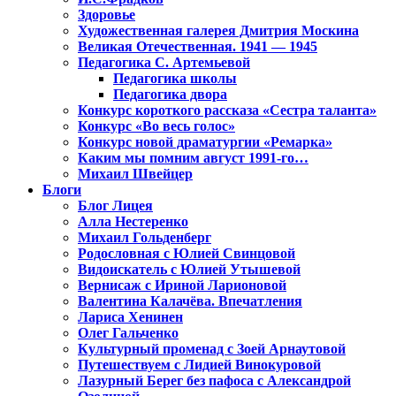
Здоровье
Художественная галерея Дмитрия Москина
Великая Отечественная. 1941 — 1945
Педагогика С. Артемьевой
Педагогика школы
Педагогика двора
Конкурс короткого рассказа «Сестра таланта»
Конкурс «Во весь голос»
Конкурс новой драматургии «Ремарка»
Каким мы помним август 1991-го…
Михаил Швейцер
Блоги
Блог Лицея
Алла Нестеренко
Михаил Гольденберг
Родословная с Юлией Свинцовой
Видоискатель с Юлией Утышевой
Вернисаж с Ириной Ларионовой
Валентина Калачёва. Впечатления
Лариса Хенинен
Олег Гальченко
Культурный променад с Зоей Арнаутовой
Путешествуем с Лидией Винокуровой
Лазурный Берег без пафоса с Александрой