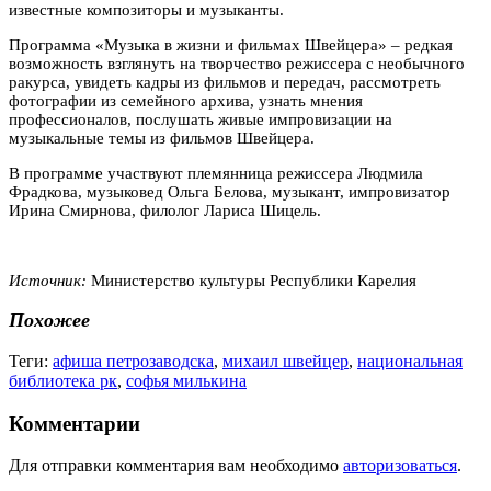
известные композиторы и музыканты.
Программа «Музыка в жизни и фильмах Швейцера» – редкая
возможность взглянуть на творчество режиссера с необычного
ракурса, увидеть кадры из фильмов и передач, рассмотреть
фотографии из семейного архива, узнать мнения
профессионалов, послушать живые импровизации на
музыкальные темы из фильмов Швейцера.
В программе участвуют племянница режиссера Людмила
Фрадкова, музыковед Ольга Белова, музыкант, импровизатор
Ирина Смирнова, филолог Лариса Шицель.
Источник:
Министерство культуры Республики Карелия
Похожее
Теги:
афиша петрозаводска
,
михаил швейцер
,
национальная
библиотека рк
,
софья милькина
Комментарии
Для отправки комментария вам необходимо
авторизоваться
.