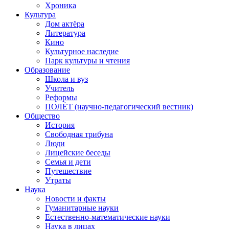
Хроника
Культура
Дом актёра
Литература
Кино
Культурное наследие
Парк культуры и чтения
Образование
Школа и вуз
Учитель
Реформы
ПОЛЁТ (научно-педагогический вестник)
Общество
История
Свободная трибуна
Люди
Лицейские беседы
Семья и дети
Путешествие
Утраты
Наука
Новости и факты
Гуманитарные науки
Естественно-математические науки
Наука в лицах