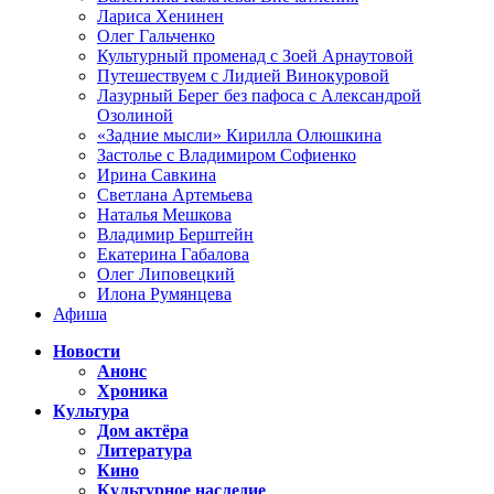
Лариса Хенинен
Олег Гальченко
Культурный променад с Зоей Арнаутовой
Путешествуем с Лидией Винокуровой
Лазурный Берег без пафоса с Александрой
Озолиной
«Задние мысли» Кирилла Олюшкина
Застолье с Владимиром Софиенко
Ирина Савкина
Светлана Артемьева
Наталья Мешкова
Владимир Берштейн
Екатерина Габалова
Олег Липовецкий
Илона Румянцева
Афиша
Новости
Анонс
Хроника
Культура
Дом актёра
Литература
Кино
Культурное наследие