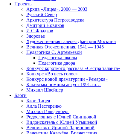
Проекты
Архив «Лицея». 2000 — 2003
Русский Север
Архитектура Петрозаводска
Дмитрий Новиков
И.С.Фрадков
Здоровье
Художественная галерея Дмитрия Москина
Великая Отечественная. 1941 — 1945
Педагогика С. Артемьевой
Педагогика школы
Педагогика двора
Конкурс короткого рассказа «Сестра таланта»
Конкурс «Во весь голос»
Конкурс новой драматургии «Ремарка»
Каким мы помним август 1991-го…
Михаил Швейцер
Блоги
Блог Лицея
Алла Нестеренко
Михаил Гольденберг
Родословная с Юлией Свинцовой
Видоискатель с Юлией Утышевой
Вернисаж с Ириной Ларионовой
Валентина Калачёва. Впечатления