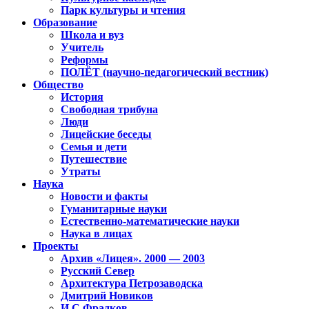
Парк культуры и чтения
Образование
Школа и вуз
Учитель
Реформы
ПОЛЁТ (научно-педагогический вестник)
Общество
История
Свободная трибуна
Люди
Лицейские беседы
Семья и дети
Путешествие
Утраты
Наука
Новости и факты
Гуманитарные науки
Естественно-математические науки
Наука в лицах
Проекты
Архив «Лицея». 2000 — 2003
Русский Север
Архитектура Петрозаводска
Дмитрий Новиков
И.С.Фрадков