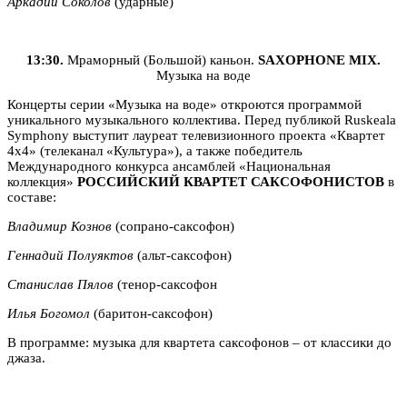
Аркадий Соколов
(ударные)
13:30.
Мраморный (Большой) каньон.
SAXOPHONE MIX.
Музыка на воде
Концерты серии «Музыка на воде» откроются программой
уникального музыкального коллектива. Перед публикой Ruskeala
Symphony выступит лауреат телевизионного проекта «Квартет
4х4» (телеканал «Культура»), а также победитель
Международного конкурса ансамблей «Национальная
коллекция»
РОССИЙСКИЙ
КВАРТЕТ
САКСОФОНИСТОВ
в
составе:
Владимир Кознов
(сопрано-саксофон)
Геннадий Полуяктов
(альт-саксофон)
Станислав Пялов
(тенор-саксофон
Илья Богомол
(баритон-саксофон)
В программе: музыка для квартета саксофонов – от классики до
джаза.