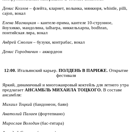
Денис Козлов
– флейта, кларнет, волынка, мянкюря, whistle, pilli,
cajon, вокал
Елена Магницкая
– кантеле-прима, кантеле 10-струнное,
йоухикко, мандолина, talharpa, никкельхарпа, bodhran,
понтийская лира, вокал
Андрей Смолин
– бузуки, контрабас, вокал
Денис Городничин
– аккордеон
12:00.
Итальянский карьер.
ПОЛДЕНЬ В ПАРИЖЕ.
Открытие
фестиваля
Яркий, динамичный и многожанровый коктейль для летнего утра
предлагает
АНСАМБЛЬ МИХАИЛА ТОЦКОГО.
В составе
ансамбля:
Михаил Тоцкий
(бандонеон, баян)
Анатолий Палаев
(фортепиано)
Мирослав Володин
(бас-гитара)