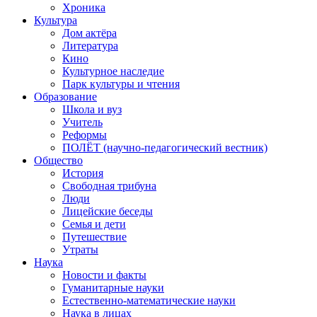
Хроника
Культура
Дом актёра
Литература
Кино
Культурное наследие
Парк культуры и чтения
Образование
Школа и вуз
Учитель
Реформы
ПОЛЁТ (научно-педагогический вестник)
Общество
История
Свободная трибуна
Люди
Лицейские беседы
Семья и дети
Путешествие
Утраты
Наука
Новости и факты
Гуманитарные науки
Естественно-математические науки
Наука в лицах