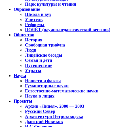
Парк культуры и чтения
Образование
Школа и вуз
Учитель
Реформы
ПОЛЁТ (научно-педагогический вестник)
Общество
История
Свободная трибуна
Люди
Лицейские беседы
Семья и дети
Путешествие
Утраты
Наука
Новости и факты
Гуманитарные науки
Естественно-математические науки
Наука в лицах
Проекты
Архив «Лицея». 2000 — 2003
Русский Север
Архитектура Петрозаводска
Дмитрий Новиков
И.С.Фрадков