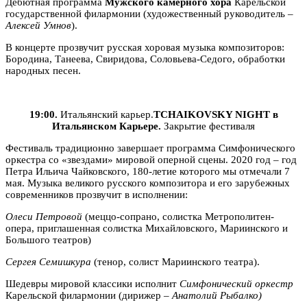
Дебютная программа
Мужского камерного хора
Карельской
государственной филармонии (художественный руководитель –
Алексей Умнов
).
В концерте прозвучит русская хоровая музыка композиторов:
Бородина, Танеева, Свиридова, Соловьева-Седого, обработки
народных песен.
19:00.
Итальянский карьер.
TCHAIKOVSKY NIGHT в
Итальянском Карьере.
Закрытие фестиваля
Фестиваль традиционно завершает программа Симфонического
оркестра со «звездами» мировой оперной сцены. 2020 год – год
Петра Ильича Чайковского, 180-летие которого мы отмечали 7
мая. Музыка великого русского композитора и его зарубежных
современников прозвучит в исполнении:
Олеси Петровой
(меццо-сопрано, солистка Метрополитен-
опера, приглашенная солистка Михайловского, Мариинского и
Большого театров)
Сергея Семишкура
(тенор, солист Мариинского театра).
Шедевры мировой классики исполнит
Симфонический оркестр
Карельской филармонии (дирижер –
Анатолий Рыбалко
)