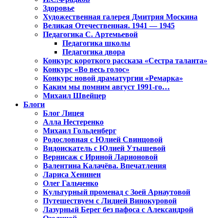
Здоровье
Художественная галерея Дмитрия Москина
Великая Отечественная. 1941 — 1945
Педагогика С. Артемьевой
Педагогика школы
Педагогика двора
Конкурс короткого рассказа «Сестра таланта»
Конкурс «Во весь голос»
Конкурс новой драматургии «Ремарка»
Каким мы помним август 1991-го…
Михаил Швейцер
Блоги
Блог Лицея
Алла Нестеренко
Михаил Гольденберг
Родословная с Юлией Свинцовой
Видоискатель с Юлией Утышевой
Вернисаж с Ириной Ларионовой
Валентина Калачёва. Впечатления
Лариса Хенинен
Олег Гальченко
Культурный променад с Зоей Арнаутовой
Путешествуем с Лидией Винокуровой
Лазурный Берег без пафоса с Александрой