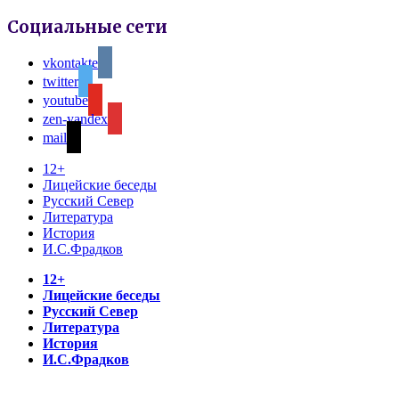
Социальные сети
vkontakte
twitter
youtube
zen-yandex
mail
12+
Лицейские беседы
Русский Север
Литература
История
И.С.Фрадков
12+
Лицейские беседы
Русский Север
Литература
История
И.С.Фрадков