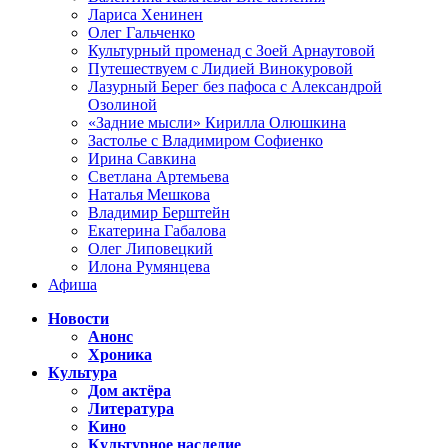
Лариса Хенинен
Олег Гальченко
Культурный променад с Зоей Арнаутовой
Путешествуем с Лидией Винокуровой
Лазурный Берег без пафоса с Александрой
Озолиной
«Задние мысли» Кирилла Олюшкина
Застолье с Владимиром Софиенко
Ирина Савкина
Светлана Артемьева
Наталья Мешкова
Владимир Берштейн
Екатерина Габалова
Олег Липовецкий
Илона Румянцева
Афиша
Новости
Анонс
Хроника
Культура
Дом актёра
Литература
Кино
Культурное наследие