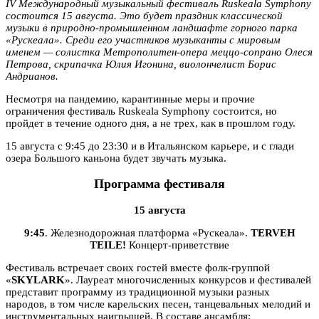
IV Международный музыкальный фестиваль Ruskeala Symphony
состоится 15 августа. Это будет
праздник классической
музыки в природно-промышленном ландшафте горного парка
«Рускеала». Среди его участников музыканты с мировым
именем — солистка Метрополитен-опера меццо-сопрано Олеся
Петрова, скрипачка Юлия Игонина, виолончелист Борис
Андрианов.
Несмотря на пандемию, карантинные меры и прочие
ограничения фестиваль Ruskeala Symphony состоится, но
пройдет в течение одного дня, а не трех, как в прошлом году.
15 августа с 9:45 до 23:30 и в Итальянском карьере, и с глади
озера Большого каньона будет звучать музыка.
Программа фестиваля
15 августа
9:45
. Железнодорожная платформа «Рускеала».
TERVEH
TEILE!
Концерт-приветствие
Фестиваль встречает своих гостей вместе фолк-группой
«
SKYLARK
». Лауреат многочисленных конкурсов и фестивалей
представит программу из традиционной музыки разных
народов, в том числе карельских песен, танцевальных мелодий и
инструментальных наигрышей. В составе ансамбля: