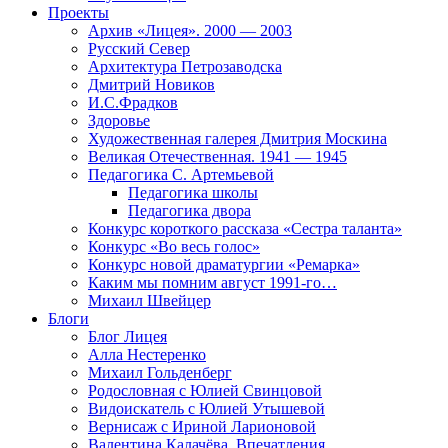
Проекты
Архив «Лицея». 2000 — 2003
Русский Север
Архитектура Петрозаводска
Дмитрий Новиков
И.С.Фрадков
Здоровье
Художественная галерея Дмитрия Москина
Великая Отечественная. 1941 — 1945
Педагогика С. Артемьевой
Педагогика школы
Педагогика двора
Конкурс короткого рассказа «Сестра таланта»
Конкурс «Во весь голос»
Конкурс новой драматургии «Ремарка»
Каким мы помним август 1991-го…
Михаил Швейцер
Блоги
Блог Лицея
Алла Нестеренко
Михаил Гольденберг
Родословная с Юлией Свинцовой
Видоискатель с Юлией Утышевой
Вернисаж с Ириной Ларионовой
Валентина Калачёва. Впечатления