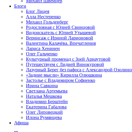
Михаил Швейцер
Блоги
Блог Лицея
Алла Нестеренко
Михаил Гольденберг
Родословная с Юлией Свинцовой
Видоискатель с Юлией Утышевой
Вернисаж с Ириной Ларионовой
Валентина Калачёва. Впечатления
Лариса Хенинен
Олег Гальченко
Культурный променад с Зоей Арнаутовой
Путешествуем с Лидией Винокуровой
Лазурный Берег без пафоса с Александрой Озолино
«Задние мысли» Кирилла Олюшкина
Застолье с Владимиром Софиенко
Ирина Савкина
Светлана Артемьева
Наталья Мешкова
Владимир Берштейн
Екатерина Габалова
Олег Липовецкий
Илона Румянцева
Афиша