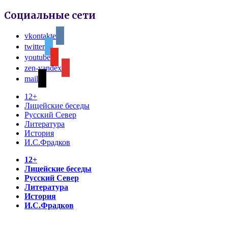
Социальные сети
vkontakte
twitter
youtube
zen-yandex
mail
12+
Лицейские беседы
Русский Север
Литература
История
И.С.Фрадков
12+
Лицейские беседы
Русский Север
Литература
История
И.С.Фрадков