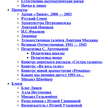
Естественно-математические науки
Наука в лицах
Проекты
Архив «Лицея». 2000 — 2003
Русский Север
Архитектура Петрозаводска
Дмитрий Новиков
И.С.Фрадков
Здоровье
Художественная галерея Дмитрия Москина
Великая Отечественная. 1941 — 1945
Педагогика С. Артемьевой
Педагогика школы
Педагогика двора
Конкурс короткого рассказа «Сестра таланта»
Конкурс «Во весь голос»
Конкурс новой драматургии «Ремарка»
Каким мы помним август 1991-го…
Михаил Швейцер
Блоги
Блог Лицея
Алла Нестеренко
Михаил Гольденберг
Родословная с Юлией Свинцовой
Видоискатель с Юлией Утышевой