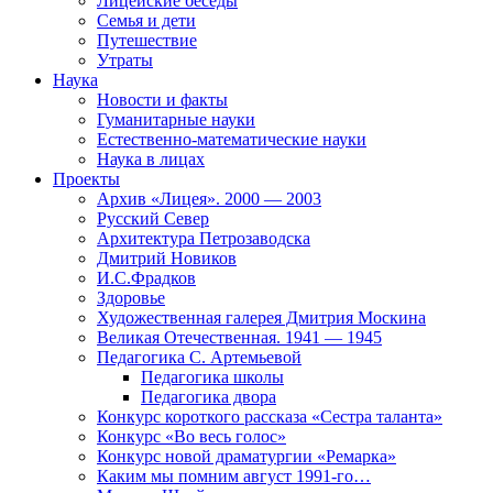
Лицейские беседы
Семья и дети
Путешествие
Утраты
Наука
Новости и факты
Гуманитарные науки
Естественно-математические науки
Наука в лицах
Проекты
Архив «Лицея». 2000 — 2003
Русский Север
Архитектура Петрозаводска
Дмитрий Новиков
И.С.Фрадков
Здоровье
Художественная галерея Дмитрия Москина
Великая Отечественная. 1941 — 1945
Педагогика С. Артемьевой
Педагогика школы
Педагогика двора
Конкурс короткого рассказа «Сестра таланта»
Конкурс «Во весь голос»
Конкурс новой драматургии «Ремарка»
Каким мы помним август 1991-го…