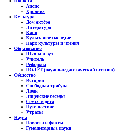
Новости
Анонс
Хроника
Культура
Дом актёра
Литература
Кино
Культурное наследие
Парк культуры и чтения
Образование
Школа и вуз
Учитель
Реформы
ПОЛЁТ (научно-педагогический вестник)
Общество
История
Свободная трибуна
Люди
Лицейские беседы
Семья и дети
Путешествие
Утраты
Наука
Новости и факты
Гуманитарные науки