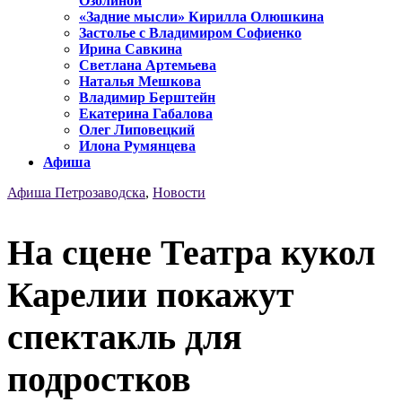
Озолиной
«Задние мысли» Кирилла Олюшкина
Застолье с Владимиром Софиенко
Ирина Савкина
Светлана Артемьева
Наталья Мешкова
Владимир Берштейн
Екатерина Габалова
Олег Липовецкий
Илона Румянцева
Афиша
Афиша Петрозаводска
,
Новости
На сцене Театра кукол
Карелии покажут
спектакль для
подростков