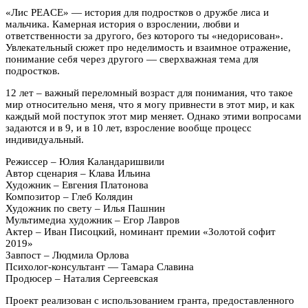
«Лис PEACE» — история для подростков о дружбе лиса и
мальчика. Камерная история о взрослении, любви и
ответственности за другого, без которого ты «недорисован».
Увлекательный сюжет про неделимость и взаимное отражение,
понимание себя через другого — сверхважная тема для
подростков.
12 лет – важный переломный возраст для понимания, что такое
мир относительно меня, что я могу привнести в этот мир, и как
каждый мой поступок этот мир меняет. Однако этими вопросами
задаются и в 9, и в 10 лет, взросление вообще процесс
индивидуальный.
Режиссер – Юлия Каландаришвили
Автор сценария – Клава Ильина
Художник – Евгения Платонова
Композитор – Глеб Колядин
Художник по свету – Илья Пашнин
Мультимедиа художник – Егор Лавров
Актер – Иван Писоцкий, номинант премии «Золотой софит
2019»
Завпост – Людмила Орлова
Психолог-консультант — Тамара Славина
Продюсер – Наталия Сергеевская
Проект реализован с использованием гранта, предоставленного