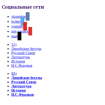
Социальные сети
vkontakte
twitter
youtube
zen-yandex
mail
12+
Лицейские беседы
Русский Север
Литература
История
И.С.Фрадков
12+
Лицейские беседы
Русский Север
Литература
История
И.С.Фрадков