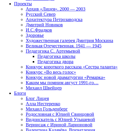
Проекты
Архив «Лицея». 2000 — 2003
Русский Север
Архитектура Петрозаводска
Дмитрий Новиков
И.С.Фрадков
Здоровье
Художественная галерея Дмитрия Москина
Великая Отечественная. 1941 — 1945
Педагогика С. Артемьевой
Педагогика школы
Педагогика двора
Конкурс короткого рассказа «Сестра таланта»
Конкурс «Во весь голос»
Конкурс новой драматургии «Ремарка»
Каким мы помним август 1991-го…
Михаил Швейцер
Блоги
Блог Лицея
Алла Нестеренко
Михаил Гольденберг
Родословная с Юлией Свинцовой
Видоискатель с Юлией Утышевой
Вернисаж с Ириной Ларионовой
Валентина Калачёва. Впечатления