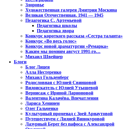
Здоровье
Художественная галерея Дмитрия Москина
Великая Отечественная. 1941 — 1945
Педагогика С. Артемьевой
Педагогика школы
Педагогика двора
Конкурс короткого рассказа «Сестра таланта»
Конкурс «Во весь голос»
Конкурс новой драматургии «Ремарка»
Каким мы помним август 1991-го…
Михаил Швейцер
Блоги
Блог Лицея
Алла Нестеренко
Михаил Гольденберг
Родословная с Юлией Свинцовой
Видоискатель с Юлией Утышевой
Вернисаж с Ириной Ларионовой
Валентина Калачёва. Впечатления
Лариса Хенинен
Олег Гальченко
Культурный променад с Зоей Арнаутовой
Путешествуем с Лидией Винокуровой
Лазурный Берег без пафоса с Александрой