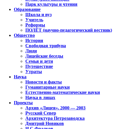
Парк культуры и чтения
Образование
Школа и вуз
Учитель
Реформы
ПОЛЁТ (научно-педагогический вестник)
Общество
История
Свободная трибуна
Люди
Лицейские беседы
Семья и дети
Путешествие
Утраты
Наука
Новости и факты
Гуманитарные науки
Естественно-математические науки
Наука в лицах
Проекты
Архив «Лицея». 2000 — 2003
Русский Север
Архитектура Петрозаводска
Дмитрий Новиков
И.С.Фрадков