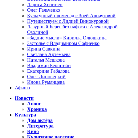
Лариса Хенинен
Олег Гальченко
Культурный променад с Зоей Арнаутовой
Путешествуем с Лидией Винокуровой
Лазурный Берег без пафоса с Александрой
Озолиной
«Задние мысли» Кирилла Олюшкина
Застолье с Владимиром Софиенко
Ирина Савкина
Светлана Артемьева
Наталья Мешкова
Владимир Берштейн
Екатерина Габалова
Олег Липовецкий
Илона Румянцева
Афиша
Новости
Анонс
Хроника
Культура
Дом актёра
Литература
Кино
Культурное наследие