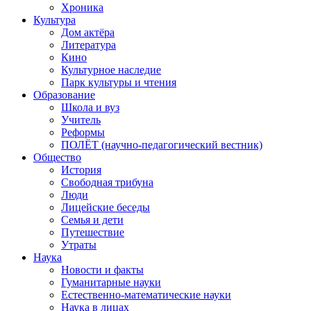
Хроника
Культура
Дом актёра
Литература
Кино
Культурное наследие
Парк культуры и чтения
Образование
Школа и вуз
Учитель
Реформы
ПОЛЁТ (научно-педагогический вестник)
Общество
История
Свободная трибуна
Люди
Лицейские беседы
Семья и дети
Путешествие
Утраты
Наука
Новости и факты
Гуманитарные науки
Естественно-математические науки
Наука в лицах