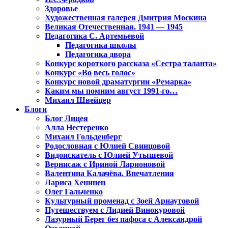
Здоровье
Художественная галерея Дмитрия Москина
Великая Отечественная. 1941 — 1945
Педагогика С. Артемьевой
Педагогика школы
Педагогика двора
Конкурс короткого рассказа «Сестра таланта»
Конкурс «Во весь голос»
Конкурс новой драматургии «Ремарка»
Каким мы помним август 1991-го…
Михаил Швейцер
Блоги
Блог Лицея
Алла Нестеренко
Михаил Гольденберг
Родословная с Юлией Свинцовой
Видоискатель с Юлией Утышевой
Вернисаж с Ириной Ларионовой
Валентина Калачёва. Впечатления
Лариса Хенинен
Олег Гальченко
Культурный променад с Зоей Арнаутовой
Путешествуем с Лидией Винокуровой
Лазурный Берег без пафоса с Александрой