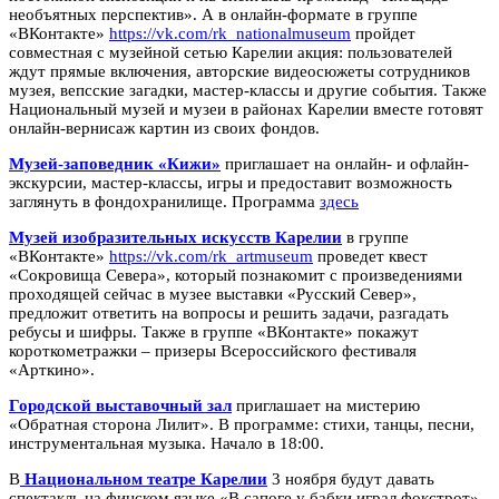
необъятных перспектив». А в онлайн-формате в группе
«ВКонтакте»
https://vk.com/rk_nationalmuseum
пройдет
совместная с музейной сетью Карелии акция: пользователей
ждут прямые включения, авторские видеосюжеты сотрудников
музея, вепсские загадки, мастер-классы и другие события. Также
Национальный музей и музеи в районах Карелии вместе готовят
онлайн-вернисаж картин из своих фондов.
Музей-заповедник «Кижи»
приглашает на онлайн- и офлайн-
экскурсии, мастер-классы, игры и предоставит возможность
заглянуть в фондохранилище. Программа
здесь
Музей изобразительных искусств Карелии
в группе
«ВКонтакте»
https://vk.com/rk_artmuseum
проведет квест
«Сокровища Севера», который познакомит с произведениями
проходящей сейчас в музее выставки «Русский Север»,
предложит ответить на вопросы и решить задачи, разгадать
ребусы и шифры. Также в группе «ВКонтакте» покажут
короткометражки – призеры Всероссийского фестиваля
«Арткино».
Городской выставочный зал
приглашает на мистерию
«Обратная сторона Лилит». В программе: стихи, танцы, песни,
инструментальная музыка. Начало в 18:00.
В
Национальном театре Карелии
3 ноября будут давать
спектакль на финском языке «В сапоге у бабки играл фокстрот».