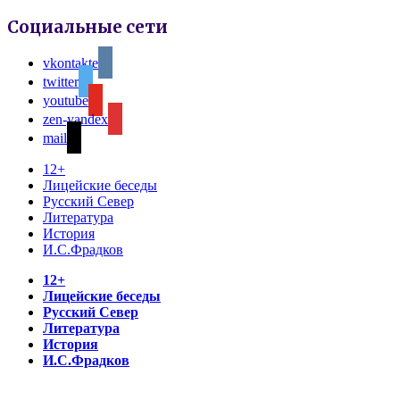
Социальные сети
vkontakte
twitter
youtube
zen-yandex
mail
12+
Лицейские беседы
Русский Север
Литература
История
И.С.Фрадков
12+
Лицейские беседы
Русский Север
Литература
История
И.С.Фрадков