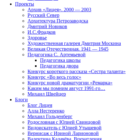
Проекты
Архив «Лицея». 2000 — 2003
Русский Север
Архитектура Петрозаводска
Дмитрий Новиков
И.С.Фрадков
Здоровье
Художественная галерея Дмитрия Москина
Великая Отечественная. 1941 — 1945
Педагогика С. Артемьевой
Педагогика школы
Педагогика двора
Конкурс короткого рассказа «Сестра таланта»
Конкурс «Во весь голос»
Конкурс новой драматургии «Ремарка»
Каким мы помним август 1991-го…
Михаил Швейцер
Блоги
Блог Лицея
Алла Нестеренко
Михаил Гольденберг
Родословная с Юлией Свинцовой
Видоискатель с Юлией Утышевой
Вернисаж с Ириной Ларионовой
Валентина Калачёва. Впечатления