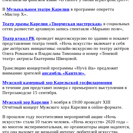
В
Музыкальном театре Карелии
в программе оперетта
«Мистер Х».
Театр драмы Карелии «Творческая мастерская»
в социальных
сетях разместит архивную запись спектакля «Марьино поле»,
Театр кукол РК
проведет видеоэкскурсию по зданию и покажет
представление театра теней. «Ночь искусств» включает в себя
две актёрских инициативы: онлайн-экскурсию по театру актёров
Олега Романова и Владислава Тимонина и номер «Теневой
театр» актрисы Екатерины Швецовой.
Трансляцию концертной программы «Hyvä ilta» предложит
вниманию зрителей
ансамбль «Кантеле»
.
Мужской камерный хор Карельской госфилармонии
в течение дня представит номера с премьерного выступления в
Петрозаводске 15 сентября.
Мужской хор Карелии
3 ноября в 19:00 проведёт XIII
Отчётный концерт Мужского хора Карелии в online-формате.
В прошлом году посетителями мероприятий акции «Ночь
искусств» стали 10 тысяч человек. «Ночь искусств» 2020 года –
во многом экспериментальная, но организаторы акции надеются,
что она вызовет не меньший интерес любителей искусства.