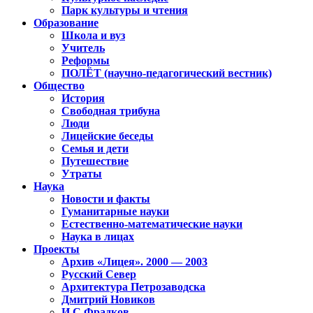
Парк культуры и чтения
Образование
Школа и вуз
Учитель
Реформы
ПОЛЁТ (научно-педагогический вестник)
Общество
История
Свободная трибуна
Люди
Лицейские беседы
Семья и дети
Путешествие
Утраты
Наука
Новости и факты
Гуманитарные науки
Естественно-математические науки
Наука в лицах
Проекты
Архив «Лицея». 2000 — 2003
Русский Север
Архитектура Петрозаводска
Дмитрий Новиков
И.С.Фрадков