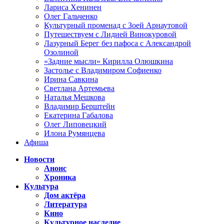
Лариса Хенинен
Олег Гальченко
Культурный променад с Зоей Арнаутовой
Путешествуем с Лидией Винокуровой
Лазурный Берег без пафоса с Александрой
Озолиной
«Задние мысли» Кирилла Олюшкина
Застолье с Владимиром Софиенко
Ирина Савкина
Светлана Артемьева
Наталья Мешкова
Владимир Берштейн
Екатерина Габалова
Олег Липовецкий
Илона Румянцева
Афиша
Новости
Анонс
Хроника
Культура
Дом актёра
Литература
Кино
Культурное наследие