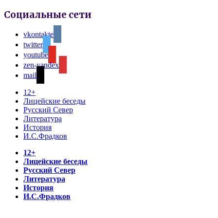
Социальные сети
vkontakte
twitter
youtube
zen-yandex
mail
12+
Лицейские беседы
Русский Север
Литература
История
И.С.Фрадков
12+
Лицейские беседы
Русский Север
Литература
История
И.С.Фрадков