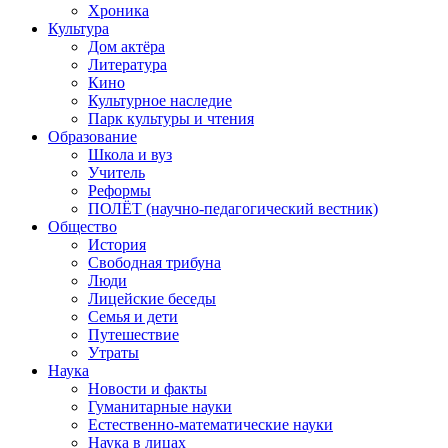
Хроника
Культура
Дом актёра
Литература
Кино
Культурное наследие
Парк культуры и чтения
Образование
Школа и вуз
Учитель
Реформы
ПОЛЁТ (научно-педагогический вестник)
Общество
История
Свободная трибуна
Люди
Лицейские беседы
Семья и дети
Путешествие
Утраты
Наука
Новости и факты
Гуманитарные науки
Естественно-математические науки
Наука в лицах