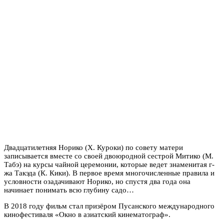
Двадцатилетняя Норико (Х. Куроки) по совету матери
записывается вместе со своей двоюродной сестрой Митико (М.
Табэ) на курсы чайной церемонии, которые ведет знаменитая г-
жа Такэда (К. Кики). В первое время многочисленные правила и
условности озадачивают Норико, но спустя два года она
начинает понимать всю глубину садо…
В 2018 году фильм стал призёром Пусанского международного
кинофестиваля «Окно в азиатский кинематограф».