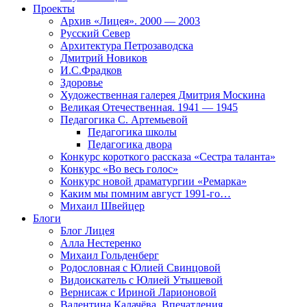
Проекты
Архив «Лицея». 2000 — 2003
Русский Север
Архитектура Петрозаводска
Дмитрий Новиков
И.С.Фрадков
Здоровье
Художественная галерея Дмитрия Москина
Великая Отечественная. 1941 — 1945
Педагогика С. Артемьевой
Педагогика школы
Педагогика двора
Конкурс короткого рассказа «Сестра таланта»
Конкурс «Во весь голос»
Конкурс новой драматургии «Ремарка»
Каким мы помним август 1991-го…
Михаил Швейцер
Блоги
Блог Лицея
Алла Нестеренко
Михаил Гольденберг
Родословная с Юлией Свинцовой
Видоискатель с Юлией Утышевой
Вернисаж с Ириной Ларионовой
Валентина Калачёва. Впечатления