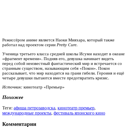
Режиссёром аниме является Наоки Мияхара, который также
работал над проектом серии
Pretty Cure.
Ученица третьего класса средней школы Исуми находит в океане
«фрагмент времени». Подняв его, девушка начинает видеть
перед собой неизвестный фантастический мир и встречается со
странным существом, называющим себя «Покон». Покон
рассказывает, что мир находится на грани гибели. Героиня и ещё
четыре девушки пытаются вместе предотвратить кризис.
Источник:
кинотеатр «Премьер»
Похожее
Теги:
афиша петрозаводска
,
кинотеатр премьер
,
международные проекты
,
фестиваль японского кино
Комментарии