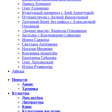
Лариса Хенинен
Олег Гальченко
Культурный променад с Зоей Арнаутовой
Путешествуем с Лидией Винокуровой
Лазурный Берег без пафоса с Александрой
Озолиной
«Задние мысли» Кирилла Олюшкина
Застолье с Владимиром Софиенко
Ирина Савкина
Светлана Артемьева
Наталья Мешкова
Владимир Берштейн
Екатерина Габалова
Олег Липовецкий
Илона Румянцева
Афиша
Новости
Анонс
Хроника
Культура
Дом актёра
Литература
Кино
Культурное наследие