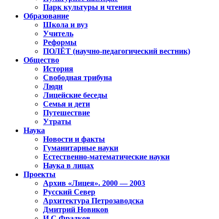
Парк культуры и чтения
Образование
Школа и вуз
Учитель
Реформы
ПОЛЁТ (научно-педагогический вестник)
Общество
История
Свободная трибуна
Люди
Лицейские беседы
Семья и дети
Путешествие
Утраты
Наука
Новости и факты
Гуманитарные науки
Естественно-математические науки
Наука в лицах
Проекты
Архив «Лицея». 2000 — 2003
Русский Север
Архитектура Петрозаводска
Дмитрий Новиков
И.С.Фрадков