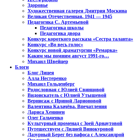
Здоровье
Художественная галерея Дмитрия Москина
Великая Отечественная. 1941 — 1945
Педагогика С. Артемьевой
Педагогика школы
Педагогика двора
Конкурс короткого рассказа «Сестра таланта»
Конкурс «Во весь голос»
Конкурс новой драматургии «Ремарка»
Каким мы помним август 1991-го…
Михаил Швейцер
Блоги
Блог Лицея
Алла Нестеренко
Михаил Гольденберг
Родословная с Юлией Свинцовой
Видоискатель с Юлией Утышевой
Вернисаж с Ириной Ларионовой
Валентина Калачёва. Впечатления
Лариса Хенинен
Олег Гальченко
Культурный променад с Зоей Арнаутовой
Путешествуем с Лидией Винокуровой
Лазурный Берег без пафоса с Александрой