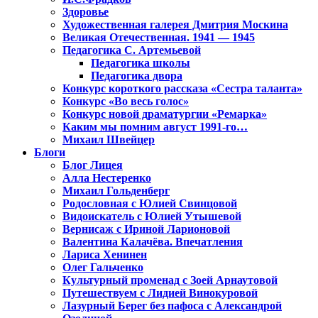
Здоровье
Художественная галерея Дмитрия Москина
Великая Отечественная. 1941 — 1945
Педагогика С. Артемьевой
Педагогика школы
Педагогика двора
Конкурс короткого рассказа «Сестра таланта»
Конкурс «Во весь голос»
Конкурс новой драматургии «Ремарка»
Каким мы помним август 1991-го…
Михаил Швейцер
Блоги
Блог Лицея
Алла Нестеренко
Михаил Гольденберг
Родословная с Юлией Свинцовой
Видоискатель с Юлией Утышевой
Вернисаж с Ириной Ларионовой
Валентина Калачёва. Впечатления
Лариса Хенинен
Олег Гальченко
Культурный променад с Зоей Арнаутовой
Путешествуем с Лидией Винокуровой
Лазурный Берег без пафоса с Александрой