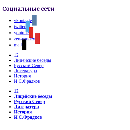
Социальные сети
vkontakte
twitter
youtube
zen-yandex
mail
12+
Лицейские беседы
Русский Север
Литература
История
И.С.Фрадков
12+
Лицейские беседы
Русский Север
Литература
История
И.С.Фрадков