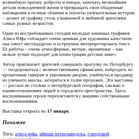
волшебную призму доброты и юмора, замечать мельчайшие
детали повседневной жизни и превращать свои обыденные
наблюдения в полные обаяния и теплоты увлекательные истории
– делает её графику столь узнаваемой и любимой зрителями
самых разных возрастов.
Один из востребованных сегодня молодых книжных графиков
Алиса Юфа «обладает очень ценным для художника качеством:
она умеет нестандартно и остроумно интерпретировать текст.
Её работы – очень атмосферные, меткие, ироничные – как
нельзя лучше подходят для иллюстрации детских книг».
Автор приглашает зрителей совершить прогулку по Петербургу
— поздороваться с величественными сфинксами, побродить по
крошечным скверам и укромным дворам, улыбнуться продавцу
из уличного киоска, затеряться в толпе прохожих. Эта выставка
— рассказ не столько о петербургской географии, сколько о
взаимоотношениях людей и городского пространства. Здесь
воспоминания героев переплетаются с вашими собственными
воспоминаниями.
Выставка открыта по
17 января
.
Похожее
Теги:
алиса юфа
,
афиша петрозаводска
,
городской