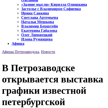
Озолиной
«Задние мысли» Кирилла Олюшкина
Застолье с Владимиром Софиенко
Ирина Савкина
Светлана Артемьева
Наталья Мешкова
Владимир Берштейн
Екатерина Габалова
Олег Липовецкий
Илона Румянцева
Афиша
Афиша Петрозаводска
,
Новости
В Петрозаводске
открывается выставка
графики известной
петербургской