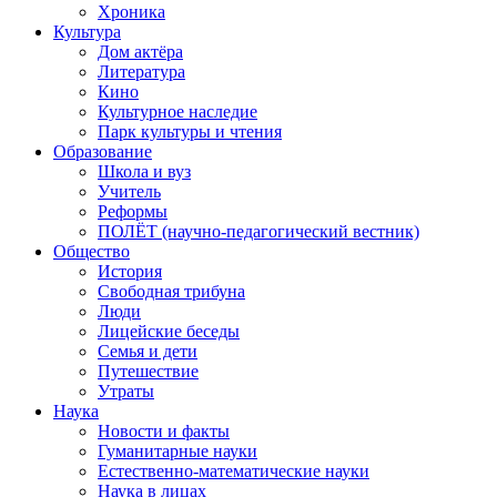
Хроника
Культура
Дом актёра
Литература
Кино
Культурное наследие
Парк культуры и чтения
Образование
Школа и вуз
Учитель
Реформы
ПОЛЁТ (научно-педагогический вестник)
Общество
История
Свободная трибуна
Люди
Лицейские беседы
Семья и дети
Путешествие
Утраты
Наука
Новости и факты
Гуманитарные науки
Естественно-математические науки
Наука в лицах