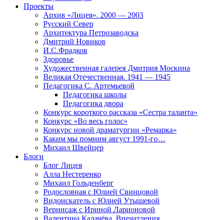
Проекты
Архив «Лицея». 2000 — 2003
Русский Север
Архитектура Петрозаводска
Дмитрий Новиков
И.С.Фрадков
Здоровье
Художественная галерея Дмитрия Москина
Великая Отечественная. 1941 — 1945
Педагогика С. Артемьевой
Педагогика школы
Педагогика двора
Конкурс короткого рассказа «Сестра таланта»
Конкурс «Во весь голос»
Конкурс новой драматургии «Ремарка»
Каким мы помним август 1991-го…
Михаил Швейцер
Блоги
Блог Лицея
Алла Нестеренко
Михаил Гольденберг
Родословная с Юлией Свинцовой
Видоискатель с Юлией Утышевой
Вернисаж с Ириной Ларионовой
Валентина Калачёва. Впечатления