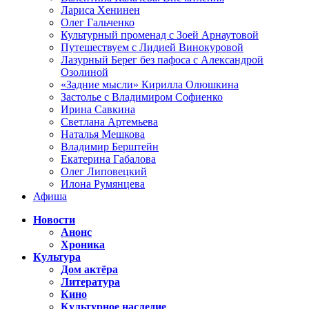
Лариса Хенинен
Олег Гальченко
Культурный променад с Зоей Арнаутовой
Путешествуем с Лидией Винокуровой
Лазурный Берег без пафоса с Александрой
Озолиной
«Задние мысли» Кирилла Олюшкина
Застолье с Владимиром Софиенко
Ирина Савкина
Светлана Артемьева
Наталья Мешкова
Владимир Берштейн
Екатерина Габалова
Олег Липовецкий
Илона Румянцева
Афиша
Новости
Анонс
Хроника
Культура
Дом актёра
Литература
Кино
Культурное наследие