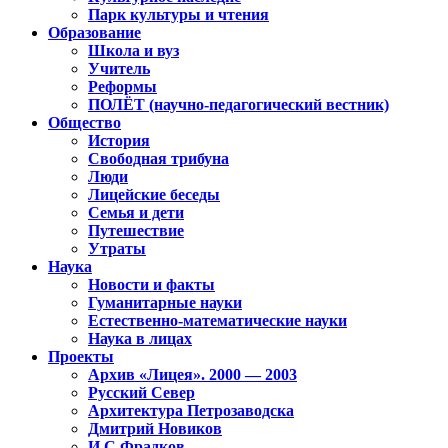
Парк культуры и чтения
Образование
Школа и вуз
Учитель
Реформы
ПОЛЁТ (научно-педагогический вестник)
Общество
История
Свободная трибуна
Люди
Лицейские беседы
Семья и дети
Путешествие
Утраты
Наука
Новости и факты
Гуманитарные науки
Естественно-математические науки
Наука в лицах
Проекты
Архив «Лицея». 2000 — 2003
Русский Север
Архитектура Петрозаводска
Дмитрий Новиков
И.С.Фрадков