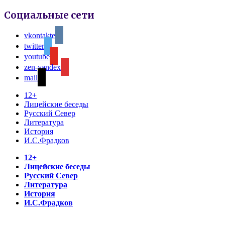
Социальные сети
vkontakte
twitter
youtube
zen-yandex
mail
12+
Лицейские беседы
Русский Север
Литература
История
И.С.Фрадков
12+
Лицейские беседы
Русский Север
Литература
История
И.С.Фрадков