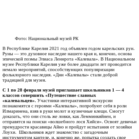
Фото: Национальный музей РК
В Республике Карелия 2021 год объявлен годом карельских рун.
Руны — это духовное наследие нашего края и, конечно, основа
эпической поэмы Элиаса Леннрота «Калевала». В Национальном
музее Республики Карелия уже более двадцати лет проводится
немало мероприятий, способствующих популяризации
фольклорного наследия. «Дни «Калевалы» стали доброй
традицией для музея.
С 1 по 28 февраля музей приглашает школьников 1 — 4
классов совершить «Путешествие славных
«калевальцев».
Участники интерактивной экскурсии
познакомятся с героями «Калевалы», попробуют себя в роли
Илмаринена, взяв в руки молот и кузнечные клещи. Смогут
доказать, что они столь же ловки, как Лемминкяйнен, и
отправятся на поиски «волшебного лося Хийси». Освоят девичьи
премудрости красавицы Айно и пройдут испытания от хозяйки
Лоухи. Школьников ждет знакомство с загадочным
инструментом кантеле, и, конечно же, попытка создать свое