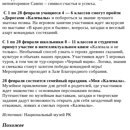
неповторимое Сампо – символ счастья и успеха.
С 1 по 28 февраля учащиеся 4 — 6 классов смогут пройти
«Дорогами «Калевалы»
и побороться за звание лучшего
знатока поэмы. На игровом занятии участников ждет экскурсия
по выставке «В краю рун и былин», вопросы, загадки и веселый
азарт командных состязаний.
С 1 по 28 февраля школьники 8 – 11 классов и студентов
примут участие в интеллектуальном квизе «
Калевала и не
только». Необычный способ узнать о героях древних сказаний,
культуре и обычаях наших предков. Участников ждет 5 игровых
туров, в том числе тур-сюрприз «Черный ящик». Логика, знания
и смекалка станут залогом победы командной игры!
Мероприятие проходит в Зале Благородного собрания.
28 февраля состоится семейный праздник «Моя «Калевала».
Музейное приключение для детей и родителей, где участников
ждет знакомство с основными персонажами поэмы.
Путешествие п
о музейным выставкам, загадки и творческие
задания дадут возможность открыть для себя загадочный мир
отважных, ловких и смелых героев «Калевалы».
Источник:
Национальный музей РК
Похожее