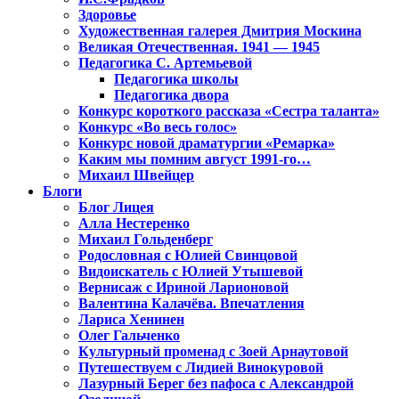
Здоровье
Художественная галерея Дмитрия Москина
Великая Отечественная. 1941 — 1945
Педагогика С. Артемьевой
Педагогика школы
Педагогика двора
Конкурс короткого рассказа «Сестра таланта»
Конкурс «Во весь голос»
Конкурс новой драматургии «Ремарка»
Каким мы помним август 1991-го…
Михаил Швейцер
Блоги
Блог Лицея
Алла Нестеренко
Михаил Гольденберг
Родословная с Юлией Свинцовой
Видоискатель с Юлией Утышевой
Вернисаж с Ириной Ларионовой
Валентина Калачёва. Впечатления
Лариса Хенинен
Олег Гальченко
Культурный променад с Зоей Арнаутовой
Путешествуем с Лидией Винокуровой
Лазурный Берег без пафоса с Александрой