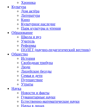
Хроника
Культура
Дом актёра
Литература
Кино
Культурное наследие
Парк культуры и чтения
Образование
Школа и вуз
Учитель
Реформы
ПОЛЁТ (научно-педагогический вестник)
Общество
История
Свободная трибуна
Люди
Лицейские беседы
Семья и дети
Путешествие
Утраты
Наука
Новости и факты
Гуманитарные науки
Естественно-математические науки
Наука в лицах