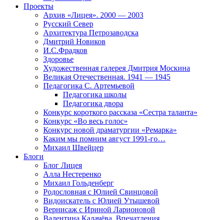
Проекты
Архив «Лицея». 2000 — 2003
Русский Север
Архитектура Петрозаводска
Дмитрий Новиков
И.С.Фрадков
Здоровье
Художественная галерея Дмитрия Москина
Великая Отечественная. 1941 — 1945
Педагогика С. Артемьевой
Педагогика школы
Педагогика двора
Конкурс короткого рассказа «Сестра таланта»
Конкурс «Во весь голос»
Конкурс новой драматургии «Ремарка»
Каким мы помним август 1991-го…
Михаил Швейцер
Блоги
Блог Лицея
Алла Нестеренко
Михаил Гольденберг
Родословная с Юлией Свинцовой
Видоискатель с Юлией Утышевой
Вернисаж с Ириной Ларионовой
Валентина Калачёва. Впечатления