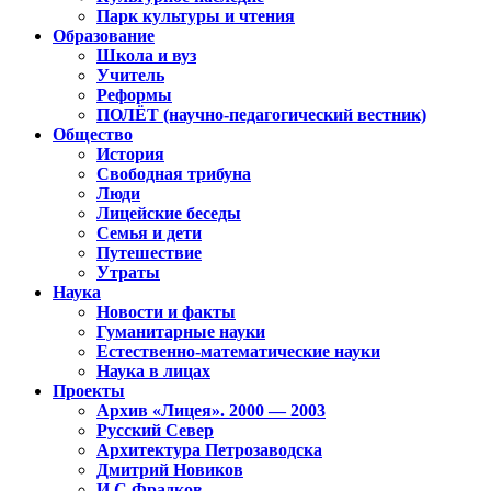
Парк культуры и чтения
Образование
Школа и вуз
Учитель
Реформы
ПОЛЁТ (научно-педагогический вестник)
Общество
История
Свободная трибуна
Люди
Лицейские беседы
Семья и дети
Путешествие
Утраты
Наука
Новости и факты
Гуманитарные науки
Естественно-математические науки
Наука в лицах
Проекты
Архив «Лицея». 2000 — 2003
Русский Север
Архитектура Петрозаводска
Дмитрий Новиков
И.С.Фрадков