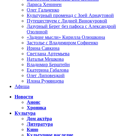
Лариса Хенинен
Олег Гальченко
Культурный променад с Зоей Арнаутовой
Путешествуем с Лидией Винокуровой
Лазурный Берег без пафоса с Александрой
Озолиной
«Задние мысли» Кирилла Олюшкина
Застолье с Владимиром Софиенко
Ирина Савкина
Светлана Артемьева
Наталья Мешкова
Владимир Берштейн
Екатерина Габалова
Олег Липовецкий
Илона Румянцева
Афиша
Новости
Анонс
Хроника
Культура
Дом актёра
Литература
Кино
Культурное наследие