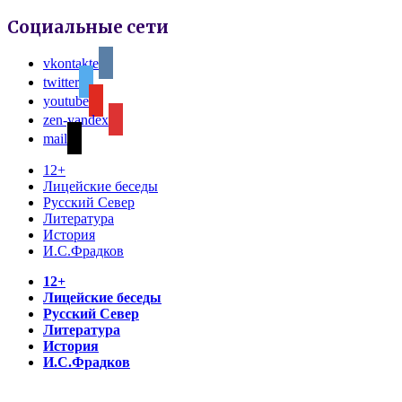
Социальные сети
vkontakte
twitter
youtube
zen-yandex
mail
12+
Лицейские беседы
Русский Север
Литература
История
И.С.Фрадков
12+
Лицейские беседы
Русский Север
Литература
История
И.С.Фрадков