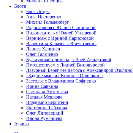
Михаил Швейцер
Блоги
Блог Лицея
Алла Нестеренко
Михаил Гольденберг
Родословная с Юлией Свинцовой
Видоискатель с Юлией Утышевой
Вернисаж с Ириной Ларионовой
Валентина Калачёва. Впечатления
Лариса Хенинен
Олег Гальченко
Культурный променад с Зоей Арнаутовой
Путешествуем с Лидией Винокуровой
Лазурный Берег без пафоса с Александрой Озолино
«Задние мысли» Кирилла Олюшкина
Застолье с Владимиром Софиенко
Ирина Савкина
Светлана Артемьева
Наталья Мешкова
Владимир Берштейн
Екатерина Габалова
Олег Липовецкий
Илона Румянцева
Афиша