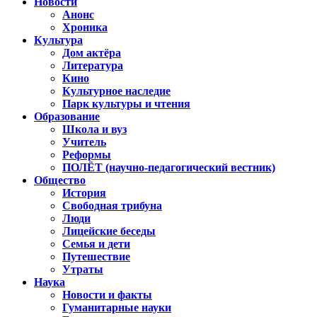
Новости
Анонс
Хроника
Культура
Дом актёра
Литература
Кино
Культурное наследие
Парк культуры и чтения
Образование
Школа и вуз
Учитель
Реформы
ПОЛЁТ (научно-педагогический вестник)
Общество
История
Свободная трибуна
Люди
Лицейские беседы
Семья и дети
Путешествие
Утраты
Наука
Новости и факты
Гуманитарные науки