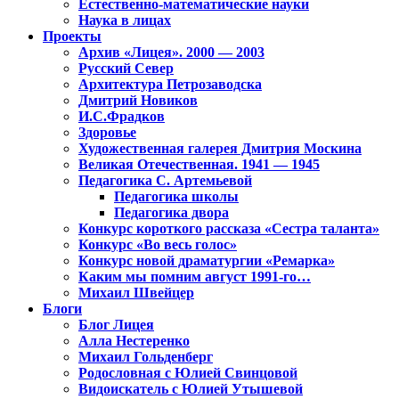
Естественно-математические науки
Наука в лицах
Проекты
Архив «Лицея». 2000 — 2003
Русский Север
Архитектура Петрозаводска
Дмитрий Новиков
И.С.Фрадков
Здоровье
Художественная галерея Дмитрия Москина
Великая Отечественная. 1941 — 1945
Педагогика С. Артемьевой
Педагогика школы
Педагогика двора
Конкурс короткого рассказа «Сестра таланта»
Конкурс «Во весь голос»
Конкурс новой драматургии «Ремарка»
Каким мы помним август 1991-го…
Михаил Швейцер
Блоги
Блог Лицея
Алла Нестеренко
Михаил Гольденберг
Родословная с Юлией Свинцовой
Видоискатель с Юлией Утышевой