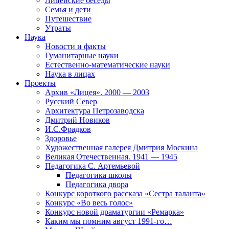
Лицейские беседы
Семья и дети
Путешествие
Утраты
Наука
Новости и факты
Гуманитарные науки
Естественно-математические науки
Наука в лицах
Проекты
Архив «Лицея». 2000 — 2003
Русский Север
Архитектура Петрозаводска
Дмитрий Новиков
И.С.Фрадков
Здоровье
Художественная галерея Дмитрия Москина
Великая Отечественная. 1941 — 1945
Педагогика С. Артемьевой
Педагогика школы
Педагогика двора
Конкурс короткого рассказа «Сестра таланта»
Конкурс «Во весь голос»
Конкурс новой драматургии «Ремарка»
Каким мы помним август 1991-го…