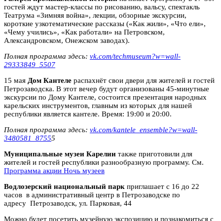
гостей ждут мастер-классы по рисованию, вальсу, спектакль
Театрума «Зимняя война», лекции, обзорные экскурсии,
короткие узкотематические рассказы («Как жили», «Что ели»,
«Чему учились», «Как работали» на Петровском,
Александровском, Онежском заводах).
Полная программа здесь:
vk.com/techmuseum?w=wall-
29333849_5507
15 мая
Дом Кантеле
распахнёт свои двери для жителей и гостей
Петрозаводска. В этот вечер будут организованы 45-минутные
экскурсии по Дому Кантеле, состоится презентация народных
карельских инструментов, главным из которых для нашей
республики является кантеле.
Время: 19:00 и 20:00.
Полная программа здесь:
vk.com/kantele_ensemble?w=wall-
3480581_8755
5
Муниципальные музеи Карелии
также приготовили для
жителей и гостей республики разнообразную программу. См.
Программа акции Ночь музеев
Водлозерский национальный парк
приглашает с 16 до 22
часов в административный центр в Петрозаводске по
адресу Петрозаводск, ул. Парковая, 44
Можно будет посетить музейную экспозицию и познакомиться с