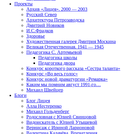
Проекты
Архив «Лицея». 2000 — 2003
Русский Север
Архитектура Петрозаводска
Дмитрий Новиков
И.С.Фрадков
Здоровье
Художественная галерея Дмитрия Москина
Великая Отечественная. 1941 — 1945
Педагогика С. Артемьевой
Педагогика школы
Педагогика двора
Конкурс короткого рассказа «Сестра таланта»
Конкурс «Во весь голос»
Конкурс новой драматургии «Ремарка»
Каким мы помним август 1991-го…
Михаил Швейцер
Блоги
Блог Лицея
Алла Нестеренко
Михаил Гольденберг
Родословная с Юлией Свинцовой
Видоискатель с Юлией Утышевой
Вернисаж с Ириной Ларионовой
Валентина Калачёва. Впечатления