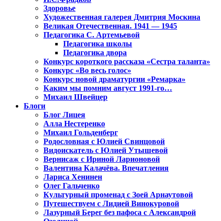
Здоровье
Художественная галерея Дмитрия Москина
Великая Отечественная. 1941 — 1945
Педагогика С. Артемьевой
Педагогика школы
Педагогика двора
Конкурс короткого рассказа «Сестра таланта»
Конкурс «Во весь голос»
Конкурс новой драматургии «Ремарка»
Каким мы помним август 1991-го…
Михаил Швейцер
Блоги
Блог Лицея
Алла Нестеренко
Михаил Гольденберг
Родословная с Юлией Свинцовой
Видоискатель с Юлией Утышевой
Вернисаж с Ириной Ларионовой
Валентина Калачёва. Впечатления
Лариса Хенинен
Олег Гальченко
Культурный променад с Зоей Арнаутовой
Путешествуем с Лидией Винокуровой
Лазурный Берег без пафоса с Александрой