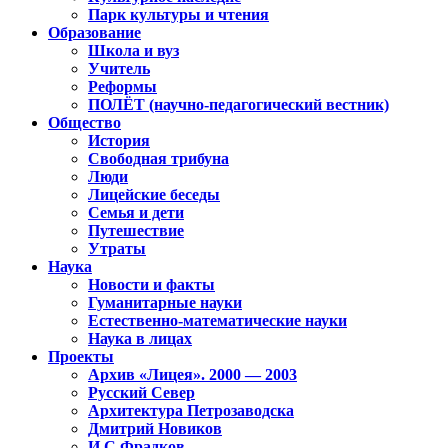
Парк культуры и чтения
Образование
Школа и вуз
Учитель
Реформы
ПОЛЁТ (научно-педагогический вестник)
Общество
История
Свободная трибуна
Люди
Лицейские беседы
Семья и дети
Путешествие
Утраты
Наука
Новости и факты
Гуманитарные науки
Естественно-математические науки
Наука в лицах
Проекты
Архив «Лицея». 2000 — 2003
Русский Север
Архитектура Петрозаводска
Дмитрий Новиков
И.С.Фрадков