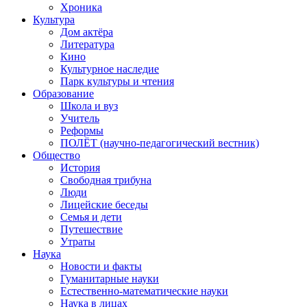
Хроника
Культура
Дом актёра
Литература
Кино
Культурное наследие
Парк культуры и чтения
Образование
Школа и вуз
Учитель
Реформы
ПОЛЁТ (научно-педагогический вестник)
Общество
История
Свободная трибуна
Люди
Лицейские беседы
Семья и дети
Путешествие
Утраты
Наука
Новости и факты
Гуманитарные науки
Естественно-математические науки
Наука в лицах