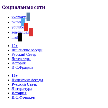
Социальные сети
vkontakte
twitter
youtube
zen-yandex
mail
12+
Лицейские беседы
Русский Север
Литература
История
И.С.Фрадков
12+
Лицейские беседы
Русский Север
Литература
История
И.С.Фрадков