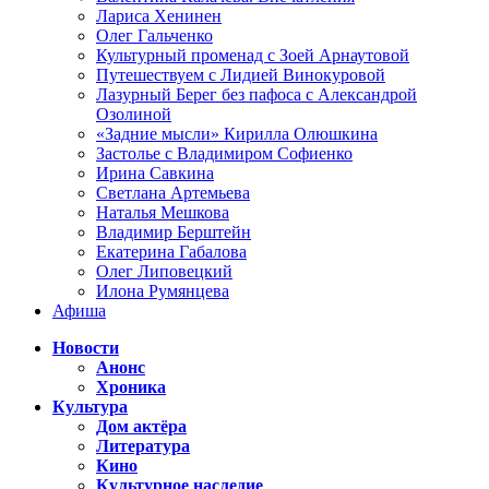
Лариса Хенинен
Олег Гальченко
Культурный променад с Зоей Арнаутовой
Путешествуем с Лидией Винокуровой
Лазурный Берег без пафоса с Александрой
Озолиной
«Задние мысли» Кирилла Олюшкина
Застолье с Владимиром Софиенко
Ирина Савкина
Светлана Артемьева
Наталья Мешкова
Владимир Берштейн
Екатерина Габалова
Олег Липовецкий
Илона Румянцева
Афиша
Новости
Анонс
Хроника
Культура
Дом актёра
Литература
Кино
Культурное наследие