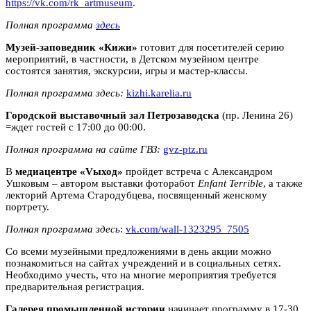
https://vk.com/rk_artmuseum
.
Полная программа
здесь
Музей-заповедник «Кижи»
готовит для посетителей серию
мероприятий, в частности, в Детском музейном центре
состоятся занятия, экскурсии, игры и мастер-классы.
Полная программа здесь:
kizhi.karelia.ru
Городской выставочный зал Петрозаводска
(пр. Ленина 26)
=ждет гостей с 17:00 до 00:00.
Полная программа на сайте ГВЗ:
gvz-ptz.ru
В
медиацентре «Vыход»
пройдет встреча с Александром
Ушковым – автором выставки фоторабот
Enfant Terrible
, а также
лекторий Артема Стародубцева, посвященный женскому
портрету.
Полная программа здесь
:
vk.com/wall-1323295_7505
Со всеми музейными предложениями в день акции можно
познакомиться на сайтах учреждений и в социальных сетях.
Необходимо учесть, что на многие мероприятия требуется
предварительная регистрация.
Галерея промышленной истории
начинает программу в 17-30.