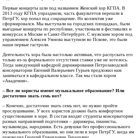
Первые концерты шли под названием Женский хор КГПА. В
2013 году КГПА упразднили, часть факультетов перешли в
ПетрГУ, хор попал под сокращение. Но коллектив уже
сформировался. Мы выступали на городских площадках, были
выездные концерты по республике, участвовали в фестивалях и
конкурсах в Москве и Санкт-Петербурге. С мужским хором под
управлением Алексея Умнова выступили во Пскове, это были
наши первые гастроли.
Деятельность хора была настолько активная, что распускать его
только из-за формального отсутствия ставки уже не хотелось.
Тогда заведующий кафедрой дирижирования Петрозаводской
консерватории Евгений Валерьевич Гурьев предложил нам
заниматься в кафедральном классе. Так мы стали хором
«Академия».
– Все ли хористы имеют музыкальное образование? Или
достаточно знать семь нот?
– Конечно, достаточно знать семь нот, но нужно пройти
прослушивание. У всех хористов должно быть комфортное
существование в хоре. В состав входят студенты консерватории
разных направлений подготовки – дирижеры, пианисты,
музыковеды, народники. Есть девушки без профессионального
музыкального образования, но они пели в хоре ПетрГУ, когда им
руководил Георгий Ервандович Терацуянц.