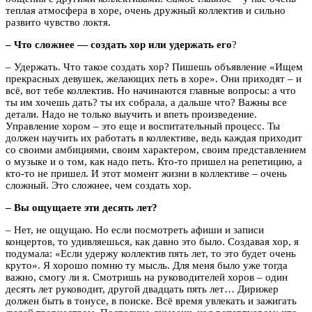
теплая атмосфера в хоре, очень дружный коллектив и сильно
развито чувство локтя.
– Что сложнее — создать хор или удержать его
?
– Удержать. Что такое создать хор? Пишешь объявление «Ищем
прекрасных девушек, желающих петь в хоре». Они приходят – и
всё, вот тебе коллектив. Но начинаются главные вопросы: а что
ты им хочешь дать? ты их собрала, а дальше что? Важны все
детали. Надо не только выучить и впеть произведение.
Управление хором – это еще и воспитательный процесс. Ты
должен научить их работать в коллективе, ведь каждая приходит
со своими амбициями, своим характером, своим представлением
о музыке и о том, как надо петь. Кто-то пришел на репетицию, а
кто-то не пришел. И этот момент жизни в коллективе – очень
сложный. Это сложнее, чем создать хор.
– Вы ощущаете эти десять лет?
– Нет, не ощущаю. Но если посмотреть афиши и записи
концертов, то удивляешься, как давно это было. Создавая хор, я
подумала: «Если удержу коллектив пять лет, то это будет очень
круто». Я хорошо помню ту мысль. Для меня было уже тогда
важно, смогу ли я. Смотришь на руководителей хоров – один
десять лет руководит, другой двадцать пять лет… Дирижер
должен быть в тонусе, в поиске. Всё время увлекать и зажигать