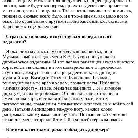
людей творчеством. Постоянно думаешь над репертуаром: что
нового, какие будут концерты, проекты. Десять лет пролетели
мгновенно, я их не ощущаю. Только когда начинаю вспоминать,
понимаю, сколько всего было, и в то же время, как мало всего
было. По сравнению с другими любительскими коллективами
Карелии мы еще маленькие.
– Страсть к хоровому искусству вам передалась от
педагогов?
– Я окончила музыкальную школу как пианистка, но в
Музыкальный колледж имени К.Э. Раутио поступила на
дирижерское отделение. И вот первая репетиция академического
хора, когда ты сидишь в этом шикарном зале с прекрасной
акустикой, вокруг тебя – два ряда девчонок, сзади сидит
мужской хор. Выходит Татьяна Леонидовна Гликман,
руководившая в то время хором, раздает ноты Шебалина
«Зимняя дорога». И всё. Меня так зацепило… Я «Зимнюю
дорогу» до сих пор обожаю. Это впечатление от пения в
смешанном хоре, в этом замечательном зале, с этим
потрясающим, грамотным музыкантом остается со мной по сей
день. Татьяна Леонидовна каждую ноту, каждое слово
раскрывала как музыкальные бутоны. Появление «Академии»
стало для меня отправной точкой в хормейстерском плане.
– Какими качествами должен обладать дирижер?