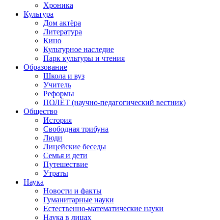
Хроника
Культура
Дом актёра
Литература
Кино
Культурное наследие
Парк культуры и чтения
Образование
Школа и вуз
Учитель
Реформы
ПОЛЁТ (научно-педагогический вестник)
Общество
История
Свободная трибуна
Люди
Лицейские беседы
Семья и дети
Путешествие
Утраты
Наука
Новости и факты
Гуманитарные науки
Естественно-математические науки
Наука в лицах