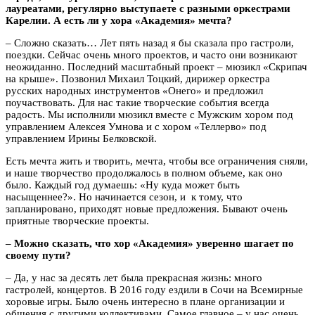
лауреатами, регулярно выступаете с разными оркестрами
Карелии. А есть ли у хора «Академия» мечта?
– Сложно сказать… Лет пять назад я бы сказала про гастроли,
поездки. Сейчас очень много проектов, и часто они возникают
неожиданно. Последний масштабный проект – мюзикл «Скрипач
на крыше». Позвонил Михаил Тоцкий, дирижер оркестра
русских народных инструментов «Онего» и предложил
поучаствовать. Для нас такие творческие события всегда
радость. Мы исполнили мюзикл вместе с Мужским хором под
управлением Алексея Умнова и с хором «Теллерво» под
управлением Ирины Белковской.
Есть мечта жить и творить, мечта, чтобы все ограничения сняли,
и наше творчество продолжалось в полном объеме, как оно
было. Каждый год думаешь: «Ну куда может быть
насыщеннее?». Но начинается сезон, и к тому, что
запланировано, приходят новые предложения. Бывают очень
приятные творческие проекты.
– Можно сказать, что хор «Академия» уверенно шагает по
своему пути?
– Да, у нас за десять лет была прекрасная жизнь: много
гастролей, концертов. В 2016 году ездили в Сочи на Всемирные
хоровые игры. Было очень интересно в плане организации и
общения с другими коллективами. Самое главное – у нас очень