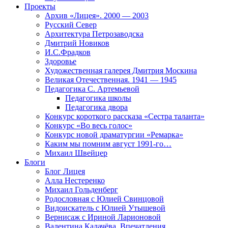
Проекты
Архив «Лицея». 2000 — 2003
Русский Север
Архитектура Петрозаводска
Дмитрий Новиков
И.С.Фрадков
Здоровье
Художественная галерея Дмитрия Москина
Великая Отечественная. 1941 — 1945
Педагогика С. Артемьевой
Педагогика школы
Педагогика двора
Конкурс короткого рассказа «Сестра таланта»
Конкурс «Во весь голос»
Конкурс новой драматургии «Ремарка»
Каким мы помним август 1991-го…
Михаил Швейцер
Блоги
Блог Лицея
Алла Нестеренко
Михаил Гольденберг
Родословная с Юлией Свинцовой
Видоискатель с Юлией Утышевой
Вернисаж с Ириной Ларионовой
Валентина Калачёва. Впечатления