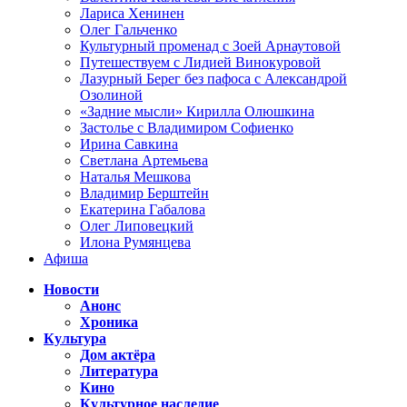
Лариса Хенинен
Олег Гальченко
Культурный променад с Зоей Арнаутовой
Путешествуем с Лидией Винокуровой
Лазурный Берег без пафоса с Александрой
Озолиной
«Задние мысли» Кирилла Олюшкина
Застолье с Владимиром Софиенко
Ирина Савкина
Светлана Артемьева
Наталья Мешкова
Владимир Берштейн
Екатерина Габалова
Олег Липовецкий
Илона Румянцева
Афиша
Новости
Анонс
Хроника
Культура
Дом актёра
Литература
Кино
Культурное наследие