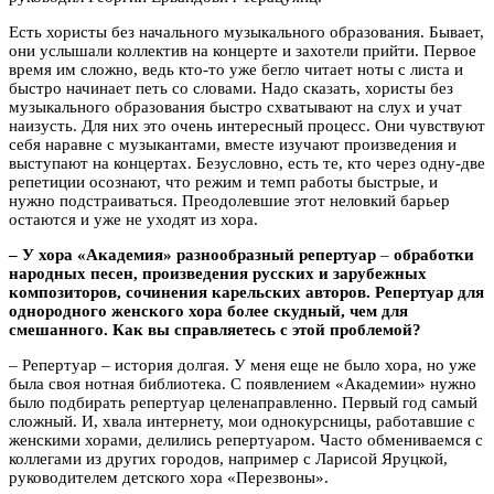
Есть хористы без начального музыкального образования. Бывает,
они услышали коллектив на концерте и захотели прийти. Первое
время им сложно, ведь кто-то уже бегло читает ноты с листа и
быстро начинает петь со словами. Надо сказать, хористы без
музыкального образования быстро схватывают на слух и учат
наизусть. Для них это очень интересный процесс. Они чувствуют
себя наравне с музыкантами, вместе изучают произведения и
выступают на концертах. Безусловно, есть те, кто через одну-две
репетиции осознают, что режим и темп работы быстрые, и
нужно подстраиваться. Преодолевшие этот неловкий барьер
остаются и уже не уходят из хора.
– У хора «Академия» разнообразный репертуар
–
обработки
народных песен, произведения русских и зарубежных
композиторов, сочинения карельских авторов. Репертуар для
однородного женского хора более скудный, чем для
смешанного. Как вы справляетесь с этой проблемой?
– Репертуар – история долгая. У меня еще не было хора, но уже
была своя нотная библиотека. С появлением «Академии» нужно
было подбирать репертуар целенаправленно. Первый год самый
сложный. И, хвала интернету, мои однокурсницы, работавшие с
женскими хорами, делились репертуаром. Часто обмениваемся с
коллегами из других городов, например с Ларисой Яруцкой,
руководителем детского хора «Перезвоны».