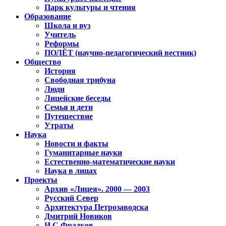
Парк культуры и чтения
Образование
Школа и вуз
Учитель
Реформы
ПОЛЁТ (научно-педагогический вестник)
Общество
История
Свободная трибуна
Люди
Лицейские беседы
Семья и дети
Путешествие
Утраты
Наука
Новости и факты
Гуманитарные науки
Естественно-математические науки
Наука в лицах
Проекты
Архив «Лицея». 2000 — 2003
Русский Север
Архитектура Петрозаводска
Дмитрий Новиков
И.С.Фрадков