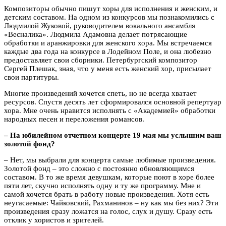
Композиторы обычно пишут хоры для исполнения и женским, и
детским составом. На одном из конкурсов мы познакомились с
Людмилой Жуковой, руководителем вокального ансамбля
«Весналика». Людмила Адамовна делает потрясающие
обработки и аранжировки для женского хора. Мы встречаемся
каждые два года на конкурсе в Лодейном Поле, и она любезно
предоставляет свои сборники. Петербургский композитор
Сергей Плешак, зная, что у меня есть женский хор, присылает
свои партитуры.
Многие произведений хочется спеть, но не всегда хватает
ресурсов. Спустя десять лет сформировался основной репертуар
хора. Мне очень нравится исполнять с «Академией» обработки
народных песен и переложения романсов.
– На юбилейном отчетном концерте 19 мая мы услышим ваш
золотой фонд?
– Нет, мы выбрали для концерта самые любимые произведения.
Золотой фонд – это сложно с постоянно обновляющимся
составом. В то же время девушкам, которые поют в хоре более
пяти лет, скучно исполнять одну и ту же программу. Мне и
самой хочется брать в работу новые произведения. Хотя есть
неугасаемые: Чайковский, Рахманинов – ну как мы без них? Эти
произведения сразу ложатся на голос, слух и душу. Сразу есть
отклик у хористов и зрителей.