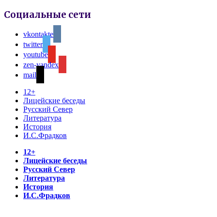
Социальные сети
vkontakte
twitter
youtube
zen-yandex
mail
12+
Лицейские беседы
Русский Север
Литература
История
И.С.Фрадков
12+
Лицейские беседы
Русский Север
Литература
История
И.С.Фрадков