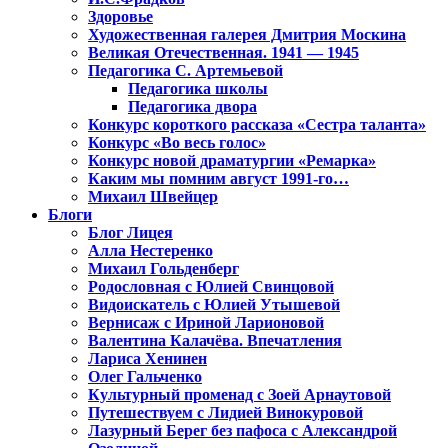
Здоровье
Художественная галерея Дмитрия Москина
Великая Отечественная. 1941 — 1945
Педагогика С. Артемьевой
Педагогика школы
Педагогика двора
Конкурс короткого рассказа «Сестра таланта»
Конкурс «Во весь голос»
Конкурс новой драматургии «Ремарка»
Каким мы помним август 1991-го…
Михаил Швейцер
Блоги
Блог Лицея
Алла Нестеренко
Михаил Гольденберг
Родословная с Юлией Свинцовой
Видоискатель с Юлией Утышевой
Вернисаж с Ириной Ларионовой
Валентина Калачёва. Впечатления
Лариса Хенинен
Олег Гальченко
Культурный променад с Зоей Арнаутовой
Путешествуем с Лидией Винокуровой
Лазурный Берег без пафоса с Александрой