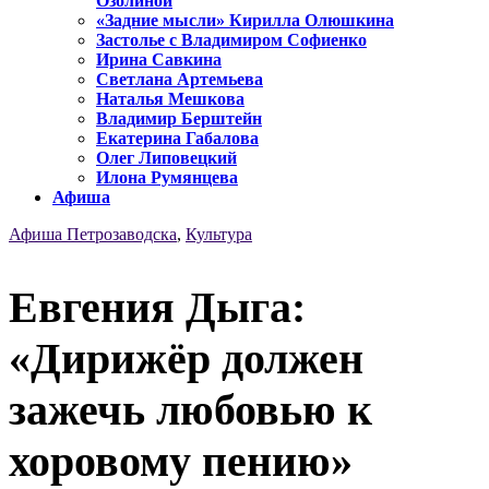
Озолиной
«Задние мысли» Кирилла Олюшкина
Застолье с Владимиром Софиенко
Ирина Савкина
Светлана Артемьева
Наталья Мешкова
Владимир Берштейн
Екатерина Габалова
Олег Липовецкий
Илона Румянцева
Афиша
Афиша Петрозаводска
,
Культура
Евгения Дыга:
«Дирижёр должен
зажечь любовью к
хоровому пению»