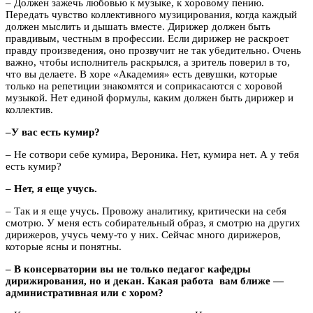
– Должен зажечь любовью к музыке, к хоровому пению.
Передать чувство коллективного музицирования, когда каждый
должен мыслить и дышать вместе. Дирижер должен быть
правдивым, честным в профессии. Если дирижер не раскроет
правду произведения, оно прозвучит не так убедительно. Очень
важно, чтобы исполнитель раскрылся, а зритель поверил в то,
что вы делаете. В хоре «Академия» есть девушки, которые
только на репетиции знакомятся и соприкасаются с хоровой
музыкой. Нет единой формулы, каким должен быть дирижер и
коллектив.
–У вас есть кумир?
– Не сотвори себе кумира, Вероника. Нет, кумира нет. А у тебя
есть кумир?
– Нет, я еще учусь.
– Так и я еще учусь. Провожу аналитику, критически на себя
смотрю. У меня есть собирательный образ, я смотрю на других
дирижеров, учусь чему-то у них. Сейчас много дирижеров,
которые ясны и понятны.
– В консерватории вы не только педагог
кафедры
дирижирования, но и декан. Какая работа вам ближе —
административная или с хором?