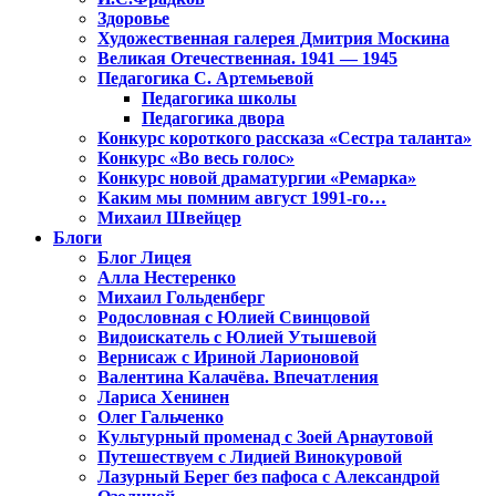
Здоровье
Художественная галерея Дмитрия Москина
Великая Отечественная. 1941 — 1945
Педагогика С. Артемьевой
Педагогика школы
Педагогика двора
Конкурс короткого рассказа «Сестра таланта»
Конкурс «Во весь голос»
Конкурс новой драматургии «Ремарка»
Каким мы помним август 1991-го…
Михаил Швейцер
Блоги
Блог Лицея
Алла Нестеренко
Михаил Гольденберг
Родословная с Юлией Свинцовой
Видоискатель с Юлией Утышевой
Вернисаж с Ириной Ларионовой
Валентина Калачёва. Впечатления
Лариса Хенинен
Олег Гальченко
Культурный променад с Зоей Арнаутовой
Путешествуем с Лидией Винокуровой
Лазурный Берег без пафоса с Александрой