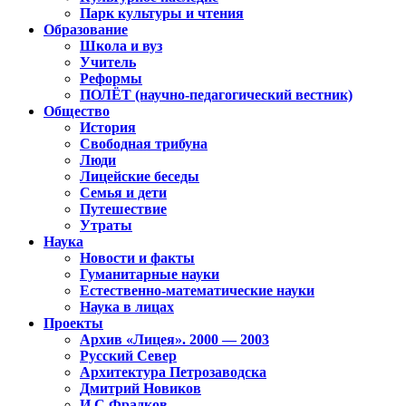
Парк культуры и чтения
Образование
Школа и вуз
Учитель
Реформы
ПОЛЁТ (научно-педагогический вестник)
Общество
История
Свободная трибуна
Люди
Лицейские беседы
Семья и дети
Путешествие
Утраты
Наука
Новости и факты
Гуманитарные науки
Естественно-математические науки
Наука в лицах
Проекты
Архив «Лицея». 2000 — 2003
Русский Север
Архитектура Петрозаводска
Дмитрий Новиков
И.С.Фрадков