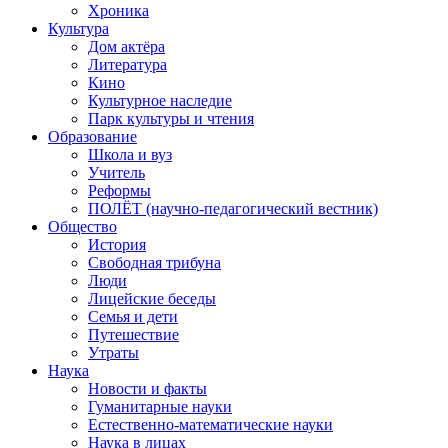
Хроника
Культура
Дом актёра
Литература
Кино
Культурное наследие
Парк культуры и чтения
Образование
Школа и вуз
Учитель
Реформы
ПОЛЁТ (научно-педагогический вестник)
Общество
История
Свободная трибуна
Люди
Лицейские беседы
Семья и дети
Путешествие
Утраты
Наука
Новости и факты
Гуманитарные науки
Естественно-математические науки
Наука в лицах