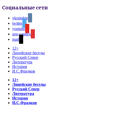
Социальные сети
vkontakte
twitter
youtube
zen-yandex
mail
12+
Лицейские беседы
Русский Север
Литература
История
И.С.Фрадков
12+
Лицейские беседы
Русский Север
Литература
История
И.С.Фрадков