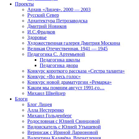
Проекты
Архив «Лицея». 2000 — 2003
Русский Север
Архитектура Петрозаводска
Дмитрий Новиков
И.С.Фрадков
Здоровье
Художественная галерея Дмитрия Москина
Великая Отечественная. 1941 — 1945
Педагогика С. Артемьевой
Педагогика школы
Педагогика двора
Конкурс короткого рассказа «Сестра таланта»
Конкурс «Во весь голос»
Конкурс новой драматургии «Ремарка»
Каким мы помним август 1991-го…
Михаил Швейцер
Блоги
Блог Лицея
Алла Нестеренко
Михаил Гольденберг
Родословная с Юлией Свинцовой
Видоискатель с Юлией Утышевой
Вернисаж с Ириной Ларионовой
Валентина Калачёва. Впечатления