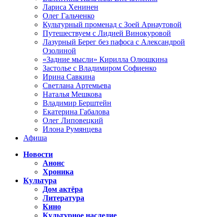
Лариса Хенинен
Олег Гальченко
Культурный променад с Зоей Арнаутовой
Путешествуем с Лидией Винокуровой
Лазурный Берег без пафоса с Александрой
Озолиной
«Задние мысли» Кирилла Олюшкина
Застолье с Владимиром Софиенко
Ирина Савкина
Светлана Артемьева
Наталья Мешкова
Владимир Берштейн
Екатерина Габалова
Олег Липовецкий
Илона Румянцева
Афиша
Новости
Анонс
Хроника
Культура
Дом актёра
Литература
Кино
Культурное наследие