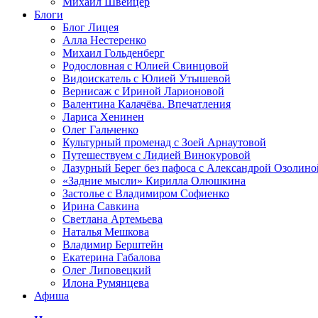
Михаил Швейцер
Блоги
Блог Лицея
Алла Нестеренко
Михаил Гольденберг
Родословная с Юлией Свинцовой
Видоискатель с Юлией Утышевой
Вернисаж с Ириной Ларионовой
Валентина Калачёва. Впечатления
Лариса Хенинен
Олег Гальченко
Культурный променад с Зоей Арнаутовой
Путешествуем с Лидией Винокуровой
Лазурный Берег без пафоса с Александрой Озолино
«Задние мысли» Кирилла Олюшкина
Застолье с Владимиром Софиенко
Ирина Савкина
Светлана Артемьева
Наталья Мешкова
Владимир Берштейн
Екатерина Габалова
Олег Липовецкий
Илона Румянцева
Афиша