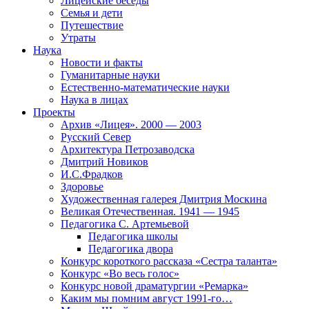
Лицейские беседы
Семья и дети
Путешествие
Утраты
Наука
Новости и факты
Гуманитарные науки
Естественно-математические науки
Наука в лицах
Проекты
Архив «Лицея». 2000 — 2003
Русский Север
Архитектура Петрозаводска
Дмитрий Новиков
И.С.Фрадков
Здоровье
Художественная галерея Дмитрия Москина
Великая Отечественная. 1941 — 1945
Педагогика С. Артемьевой
Педагогика школы
Педагогика двора
Конкурс короткого рассказа «Сестра таланта»
Конкурс «Во весь голос»
Конкурс новой драматургии «Ремарка»
Каким мы помним август 1991-го…