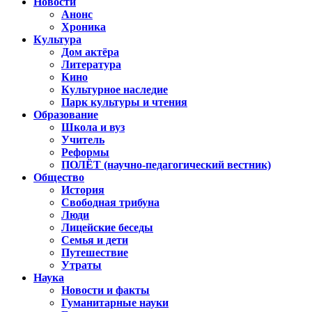
Новости
Анонс
Хроника
Культура
Дом актёра
Литература
Кино
Культурное наследие
Парк культуры и чтения
Образование
Школа и вуз
Учитель
Реформы
ПОЛЁТ (научно-педагогический вестник)
Общество
История
Свободная трибуна
Люди
Лицейские беседы
Семья и дети
Путешествие
Утраты
Наука
Новости и факты
Гуманитарные науки