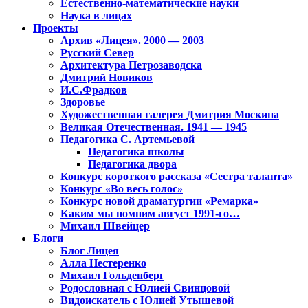
Естественно-математические науки
Наука в лицах
Проекты
Архив «Лицея». 2000 — 2003
Русский Север
Архитектура Петрозаводска
Дмитрий Новиков
И.С.Фрадков
Здоровье
Художественная галерея Дмитрия Москина
Великая Отечественная. 1941 — 1945
Педагогика С. Артемьевой
Педагогика школы
Педагогика двора
Конкурс короткого рассказа «Сестра таланта»
Конкурс «Во весь голос»
Конкурс новой драматургии «Ремарка»
Каким мы помним август 1991-го…
Михаил Швейцер
Блоги
Блог Лицея
Алла Нестеренко
Михаил Гольденберг
Родословная с Юлией Свинцовой
Видоискатель с Юлией Утышевой