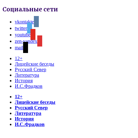
Социальные сети
vkontakte
twitter
youtube
zen-yandex
mail
12+
Лицейские беседы
Русский Север
Литература
История
И.С.Фрадков
12+
Лицейские беседы
Русский Север
Литература
История
И.С.Фрадков