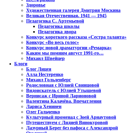
Здоровье
Художественная галерея Дмитрия Москина
Великая Отечественная. 1941 — 1945
Педагогика С. Артемьевой
Педагогика школы
Педагогика двора
Конкурс короткого рассказа «Сестра таланта»
Конкурс «Во весь голос»
Конкурс новой драматургии «Ремарка»
Каким мы помним август 1991-го…
Михаил Швейцер
Блоги
Блог Лицея
Алла Нестеренко
Михаил Гольденберг
Родословная с Юлией Свинцовой
Видоискатель с Юлией Утышевой
Вернисаж с Ириной Ларионовой
Валентина Калачёва. Впечатления
Лариса Хенинен
Олег Гальченко
Культурный променад с Зоей Арнаутовой
Путешествуем с Лидией Винокуровой
Лазурный Берег без пафоса с Александрой