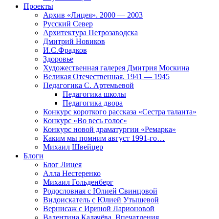
Проекты
Архив «Лицея». 2000 — 2003
Русский Север
Архитектура Петрозаводска
Дмитрий Новиков
И.С.Фрадков
Здоровье
Художественная галерея Дмитрия Москина
Великая Отечественная. 1941 — 1945
Педагогика С. Артемьевой
Педагогика школы
Педагогика двора
Конкурс короткого рассказа «Сестра таланта»
Конкурс «Во весь голос»
Конкурс новой драматургии «Ремарка»
Каким мы помним август 1991-го…
Михаил Швейцер
Блоги
Блог Лицея
Алла Нестеренко
Михаил Гольденберг
Родословная с Юлией Свинцовой
Видоискатель с Юлией Утышевой
Вернисаж с Ириной Ларионовой
Валентина Калачёва. Впечатления