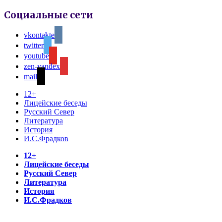
Социальные сети
vkontakte
twitter
youtube
zen-yandex
mail
12+
Лицейские беседы
Русский Север
Литература
История
И.С.Фрадков
12+
Лицейские беседы
Русский Север
Литература
История
И.С.Фрадков