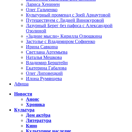
Лариса Хенинен
Олег Гальченко
Культурный променад с Зоей Арнаутовой
Путешествуем с Лидией Винокуровой
Лазурный Берег без пафоса с Александрой
Озолиной
«Задние мысли» Кирилла Олюшкина
Застолье с Владимиром Софиенко
Ирина Савкина
Светлана Артемьева
Наталья Мешкова
Владимир Берштейн
Екатерина Габалова
Олег Липовецкий
Илона Румянцева
Афиша
Новости
Анонс
Хроника
Культура
Дом актёра
Литература
Кино
Культурное наследие