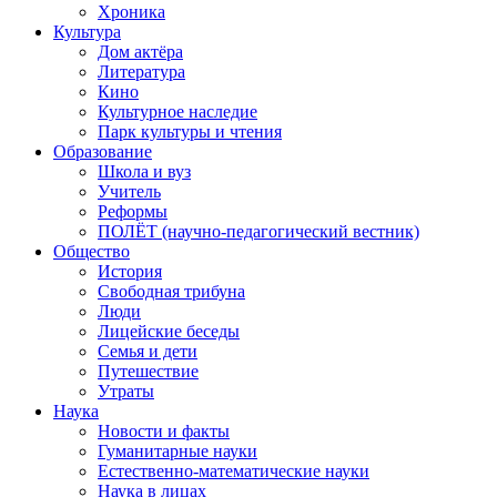
Хроника
Культура
Дом актёра
Литература
Кино
Культурное наследие
Парк культуры и чтения
Образование
Школа и вуз
Учитель
Реформы
ПОЛЁТ (научно-педагогический вестник)
Общество
История
Свободная трибуна
Люди
Лицейские беседы
Семья и дети
Путешествие
Утраты
Наука
Новости и факты
Гуманитарные науки
Естественно-математические науки
Наука в лицах