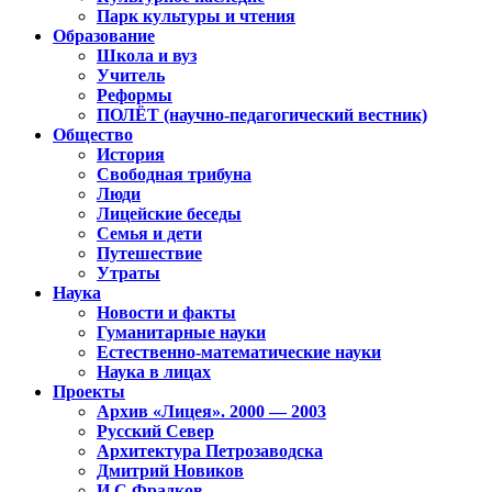
Парк культуры и чтения
Образование
Школа и вуз
Учитель
Реформы
ПОЛЁТ (научно-педагогический вестник)
Общество
История
Свободная трибуна
Люди
Лицейские беседы
Семья и дети
Путешествие
Утраты
Наука
Новости и факты
Гуманитарные науки
Естественно-математические науки
Наука в лицах
Проекты
Архив «Лицея». 2000 — 2003
Русский Север
Архитектура Петрозаводска
Дмитрий Новиков
И.С.Фрадков