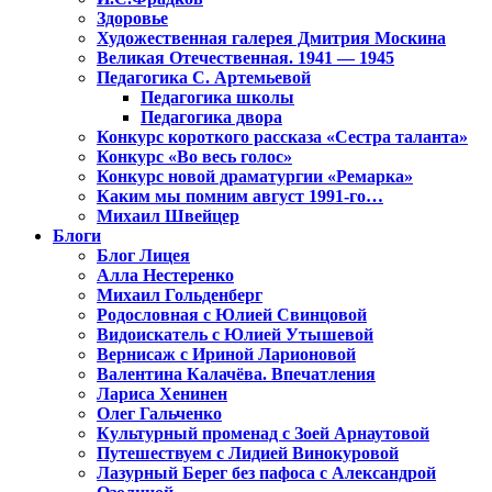
Здоровье
Художественная галерея Дмитрия Москина
Великая Отечественная. 1941 — 1945
Педагогика С. Артемьевой
Педагогика школы
Педагогика двора
Конкурс короткого рассказа «Сестра таланта»
Конкурс «Во весь голос»
Конкурс новой драматургии «Ремарка»
Каким мы помним август 1991-го…
Михаил Швейцер
Блоги
Блог Лицея
Алла Нестеренко
Михаил Гольденберг
Родословная с Юлией Свинцовой
Видоискатель с Юлией Утышевой
Вернисаж с Ириной Ларионовой
Валентина Калачёва. Впечатления
Лариса Хенинен
Олег Гальченко
Культурный променад с Зоей Арнаутовой
Путешествуем с Лидией Винокуровой
Лазурный Берег без пафоса с Александрой