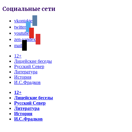
Социальные сети
vkontakte
twitter
youtube
zen-yandex
mail
12+
Лицейские беседы
Русский Север
Литература
История
И.С.Фрадков
12+
Лицейские беседы
Русский Север
Литература
История
И.С.Фрадков