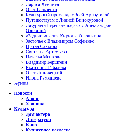
Лариса Хенинен
Олег Гальченко
Культурный променад с Зоей Арнаутовой
Путешествуем с Лидией Винокуровой
Лазурный Берег без пафоса с Александрой
Озолиной
«Задние мысли» Кирилла Олюшкина
Застолье с Владимиром Софиенко
Ирина Савкина
Светлана Артемьева
Наталья Мешкова
Владимир Берштейн
Екатерина Габалова
Олег Липовецкий
Илона Румянцева
Афиша
Новости
Анонс
Хроника
Культура
Дом актёра
Литература
Кино
Культурное наследие