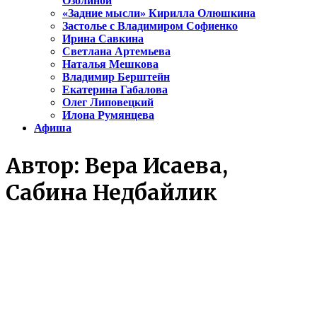
Озолиной
«Задние мысли» Кирилла Олюшкина
Застолье с Владимиром Софиенко
Ирина Савкина
Светлана Артемьева
Наталья Мешкова
Владимир Берштейн
Екатерина Габалова
Олег Липовецкий
Илона Румянцева
Афиша
Автор:
Вера Исаева,
Сабина Недбайлик