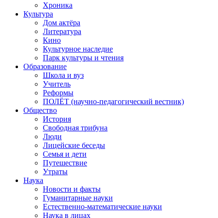
Хроника
Культура
Дом актёра
Литература
Кино
Культурное наследие
Парк культуры и чтения
Образование
Школа и вуз
Учитель
Реформы
ПОЛЁТ (научно-педагогический вестник)
Общество
История
Свободная трибуна
Люди
Лицейские беседы
Семья и дети
Путешествие
Утраты
Наука
Новости и факты
Гуманитарные науки
Естественно-математические науки
Наука в лицах