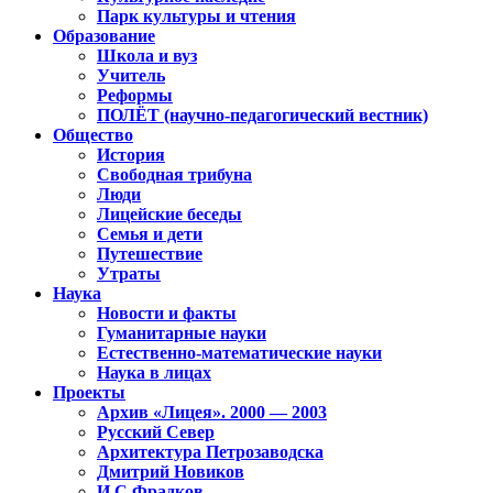
Парк культуры и чтения
Образование
Школа и вуз
Учитель
Реформы
ПОЛЁТ (научно-педагогический вестник)
Общество
История
Свободная трибуна
Люди
Лицейские беседы
Семья и дети
Путешествие
Утраты
Наука
Новости и факты
Гуманитарные науки
Естественно-математические науки
Наука в лицах
Проекты
Архив «Лицея». 2000 — 2003
Русский Север
Архитектура Петрозаводска
Дмитрий Новиков
И.С.Фрадков