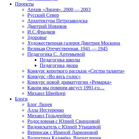
Проекты
Архив «Лицея». 2000 — 2003
Русский Север
Архитектура Петрозаводска
Дмитрий Новиков
И.С.Фрадков
Здоровье
Художественная галерея Дмитрия Москина
Великая Отечественная. 1941 — 1945
Педагогика С. Артемьевой
Педагогика школы
Педагогика двора
Конкурс короткого рассказа «Сестра таланта»
Конкурс «Во весь голос»
Конкурс новой драматургии «Ремарка»
Каким мы помним август 1991-го…
Михаил Швейцер
Блоги
Блог Лицея
Алла Нестеренко
Михаил Гольденберг
Родословная с Юлией Свинцовой
Видоискатель с Юлией Утышевой
Вернисаж с Ириной Ларионовой
Валентина Калачёва. Впечатления