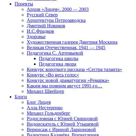
Проекты
Архив «Лицея». 2000 — 2003
Русский Север
Архитектура Петрозаводска
Дмитрий Новиков
И.С.Фрадков
Здоровье
Художественная галерея Дмитрия Москина
Великая Отечественная. 1941 — 1945
Педагогика С. Артемьевой
Педагогика школы
Педагогика двора
Конкурс короткого рассказа «Сестра таланта»
Конкурс «Во весь голос»
Конкурс новой драматургии «Ремарка»
Каким мы помним август 1991-го…
Михаил Швейцер
Блоги
Блог Лицея
Алла Нестеренко
Михаил Гольденберг
Родословная с Юлией Свинцовой
Видоискатель с Юлией Утышевой
Вернисаж с Ириной Ларионовой
Валентина Калачёва. Впечатления