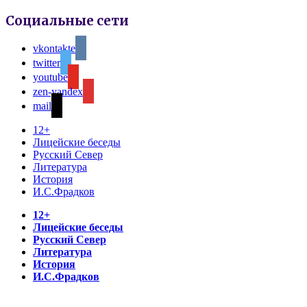
Социальные сети
vkontakte
twitter
youtube
zen-yandex
mail
12+
Лицейские беседы
Русский Север
Литература
История
И.С.Фрадков
12+
Лицейские беседы
Русский Север
Литература
История
И.С.Фрадков