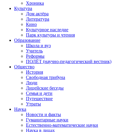
Хроника
Культура
Дом актёра
Литература
Кино
Культурное наследие
Парк культуры и чтения
Образование
Школа и вуз
Учитель
Реформы
ПОЛЁТ (научно-педагогический вестник)
Общество
История
Свободная трибуна
Люди
Лицейские беседы
Семья и дети
Путешествие
Утраты
Наука
Новости и факты
Гуманитарные науки
Естественно-математические науки
Наука в лицах