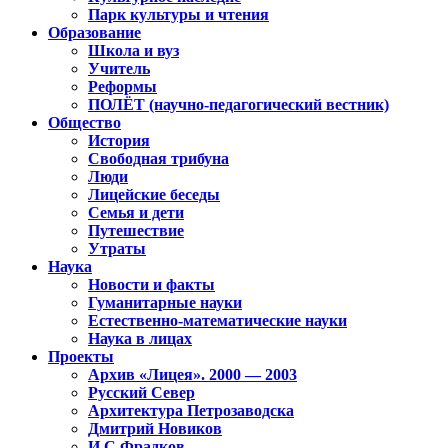
Парк культуры и чтения
Образование
Школа и вуз
Учитель
Реформы
ПОЛЁТ (научно-педагогический вестник)
Общество
История
Свободная трибуна
Люди
Лицейские беседы
Семья и дети
Путешествие
Утраты
Наука
Новости и факты
Гуманитарные науки
Естественно-математические науки
Наука в лицах
Проекты
Архив «Лицея». 2000 — 2003
Русский Север
Архитектура Петрозаводска
Дмитрий Новиков
И.С.Фрадков