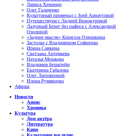
Лариса Хенинен
Олег Гальченко
Культурный променад с Зоей Арнаутовой
Путешествуем с Лидией Винокуровой
Лазурный Берег без пафоса с Александрой
Озолиной
«Задние мысли» Кирилла Олюшкина
Застолье с Владимиром Софиенко
Ирина Савкина
Светлана Артемьева
Наталья Мешкова
Владимир Берштейн
Екатерина Габалова
Олег Липовецкий
Илона Румянцева
Афиша
Новости
Анонс
Хроника
Культура
Дом актёра
Литература
Кино
Культурное наследие