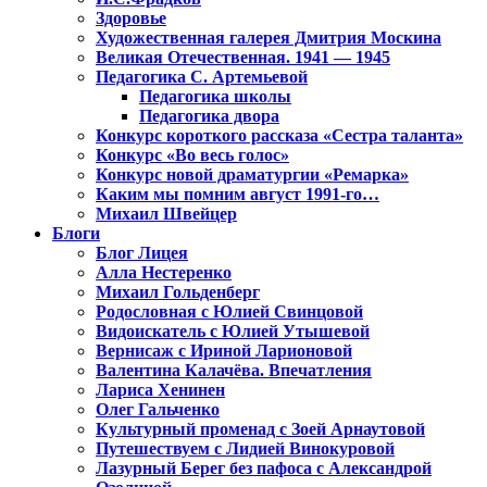
Здоровье
Художественная галерея Дмитрия Москина
Великая Отечественная. 1941 — 1945
Педагогика С. Артемьевой
Педагогика школы
Педагогика двора
Конкурс короткого рассказа «Сестра таланта»
Конкурс «Во весь голос»
Конкурс новой драматургии «Ремарка»
Каким мы помним август 1991-го…
Михаил Швейцер
Блоги
Блог Лицея
Алла Нестеренко
Михаил Гольденберг
Родословная с Юлией Свинцовой
Видоискатель с Юлией Утышевой
Вернисаж с Ириной Ларионовой
Валентина Калачёва. Впечатления
Лариса Хенинен
Олег Гальченко
Культурный променад с Зоей Арнаутовой
Путешествуем с Лидией Винокуровой
Лазурный Берег без пафоса с Александрой