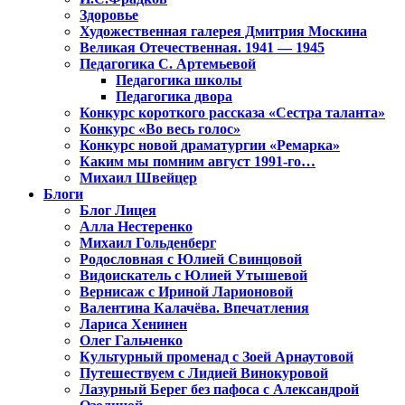
Здоровье
Художественная галерея Дмитрия Москина
Великая Отечественная. 1941 — 1945
Педагогика С. Артемьевой
Педагогика школы
Педагогика двора
Конкурс короткого рассказа «Сестра таланта»
Конкурс «Во весь голос»
Конкурс новой драматургии «Ремарка»
Каким мы помним август 1991-го…
Михаил Швейцер
Блоги
Блог Лицея
Алла Нестеренко
Михаил Гольденберг
Родословная с Юлией Свинцовой
Видоискатель с Юлией Утышевой
Вернисаж с Ириной Ларионовой
Валентина Калачёва. Впечатления
Лариса Хенинен
Олег Гальченко
Культурный променад с Зоей Арнаутовой
Путешествуем с Лидией Винокуровой
Лазурный Берег без пафоса с Александрой