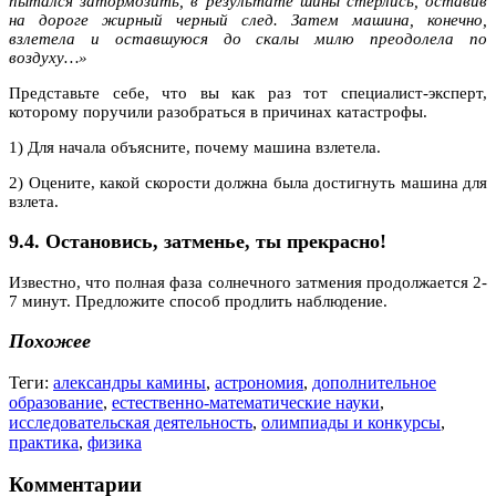
пытался затормозить, в результате шины стерлись, оставив
на дороге жирный черный след. Затем машина, конечно,
взлетела и оставшуюся до скалы милю преодолела по
воздуху…»
Представьте себе, что вы как раз тот специалист-эксперт,
которому поручили разобраться в причинах катастрофы.
1) Для начала объясните, почему машина взлетела.
2) Оцените, какой скорости должна была достигнуть машина для
взлета.
9.4. Остановись, затменье, ты прекрасно!
Известно, что полная фаза солнечного затмения продолжается 2-
7 минут. Предложите способ продлить наблюдение.
Похожее
Теги:
александры камины
,
астрономия
,
дополнительное
образование
,
естественно-математические науки
,
исследовательская деятельность
,
олимпиады и конкурсы
,
практика
,
физика
Комментарии