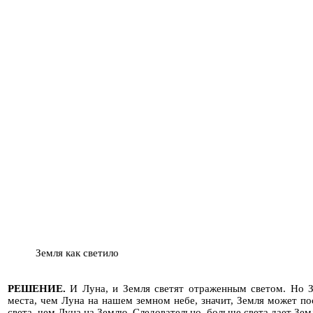
Земля как светило
РЕШЕНИЕ
.
И Луна, и Земля светят отраженным светом. Но 
места, чем Луна на нашем земном небе, значит, Земля может п
света, чем Луна на Землю. Следовательно, больше света дает Зем