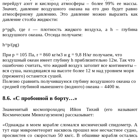
перейдут азот и кислород атмосферы – более 99% ее массы.
Значит, давление воздушного океана на его дно будет равно
атмосферному давлению. Это давление можно выразить как
давление столба жидкости:
p=ρgh, где r — плотность жидкого воздуха, а h – глубина
воздушного океана. Отсюда получаем:
h=p/(ρg)
При p = 105 Па, r = 860 кг/м3 и g = 9,8 Н/кг получаем, что
воздушный океан имеет глубину h приблизительно 12м. Так что
ошибочно считать, что жидкий воздух затопит все континенты –
вся суша, находящаяся на высоте более 12 м над уровнем моря
(прежнего) останется сушей.
Полезно сравнить получившуюся глубину воздушного океана со
средней глубиной нынешнего (водного) океана – 4400 м.
8.6. «С пробоиной в борту…»
Знаменитый космопроходец Ийон Тихий (его называют
Космическим Мюнхгаузеном) рассказывает:
«Однажды в моем корабле сломался космический спидометр. А
тут еще микрометеорит насквозь прошил мое несчастное судно,
просвистев со скоростью 50 км/с. В обшивке корабля остались