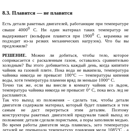
8.3. Плавится — не плавится
Есть детали ракетных двигателей, работающие при температуре
0
свыше 4000
C
. Ни один материал таких температур не
0
выдерживает (вольфрам плавится при 1900
С, керамика не
подходит из-за резких механических нагрузок). Что бы вы
предложили?
РЕШЕНИЕ.
Можно ли добиться, чтобы тело, которое
соприкасается с раскаленным газом, оставалось сравнительно
холодным? Вы этого добиваетесь каждый день, когда кипятите
чайник на газовой плите. Пока вода не выкипела, температура
чайника никогда не превысит 100
°
С — температуры кипения
воды, хотя температура пламени вряд ли меньше 1000
°
С.
Точно так же, если вы внесли в комнату чайник со льдом,
температура чайника никогда не превысит 0
°
С, пока весь лед не
расплавится.
Так что выход из положения – сделать так, чтобы детали
двигателя содержали материал, который будет плавиться и тем
самым не даст перегреться этим деталям. Поэтому
конструкторы ракетных двигателей придумали такой выход из
положения: детали сделали пористыми, а поры заполнили медью.
Во время работы двигателя медь плавилась, зато температура
деталей не превышала температуру плавления меди 1085
°
С , а