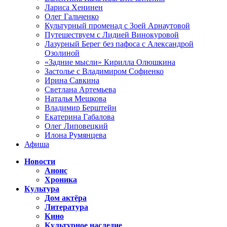
Лариса Хенинен
Олег Гальченко
Культурный променад с Зоей Арнаутовой
Путешествуем с Лидией Винокуровой
Лазурный Берег без пафоса с Александрой
Озолиной
«Задние мысли» Кирилла Олюшкина
Застолье с Владимиром Софиенко
Ирина Савкина
Светлана Артемьева
Наталья Мешкова
Владимир Берштейн
Екатерина Габалова
Олег Липовецкий
Илона Румянцева
Афиша
Новости
Анонс
Хроника
Культура
Дом актёра
Литература
Кино
Культурное наследие