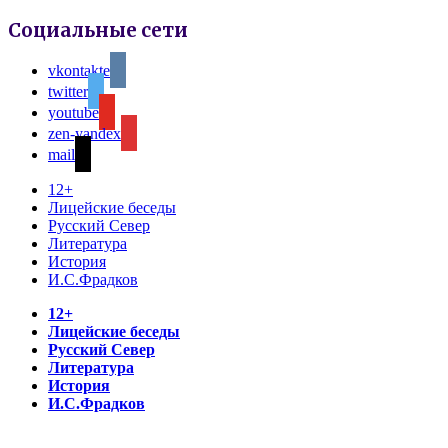
Социальные сети
vkontakte
twitter
youtube
zen-yandex
mail
12+
Лицейские беседы
Русский Север
Литература
История
И.С.Фрадков
12+
Лицейские беседы
Русский Север
Литература
История
И.С.Фрадков