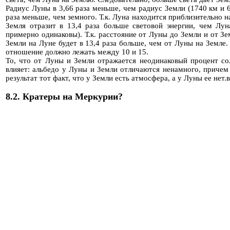
Радиус Луны в 3,66 раза меньше, чем радиус Земли (1740 км и 6
раза меньше, чем земного. Т.к. Луна находится приблизительно н
Земля отразит в 13,4 раза больше световой энергии, чем Лу
примерно одинаковы). Т.к. расстояние от Луны до Земли и от З
Земли на Луне будет в 13,4 раза больше, чем от Луны на Земле
отношение должно лежать между 10 и 15.
То, что от Луны и Земли отражается неодинаковый процент сол
влияет: альбедо у Луны и Земли отличаются ненамного, причем
результат тот факт, что у Земли есть атмосфера, а у Луны ее нет.в
8.2. Кратеры на Меркурии?