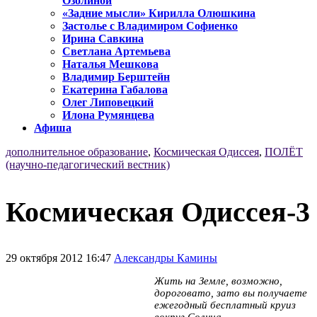
Озолиной
«Задние мысли» Кирилла Олюшкина
Застолье с Владимиром Софиенко
Ирина Савкина
Светлана Артемьева
Наталья Мешкова
Владимир Берштейн
Екатерина Габалова
Олег Липовецкий
Илона Румянцева
Афиша
дополнительное образование
,
Космическая Одиссея
,
ПОЛЁТ
(научно-педагогический вестник)
Космическая Одиссея-3
29 октября 2012 16:47
Александры Камины
Жить на Земле, возможно,
дороговато, зато вы получаете
ежегодный бесплатный круиз
вокруг Солнца.