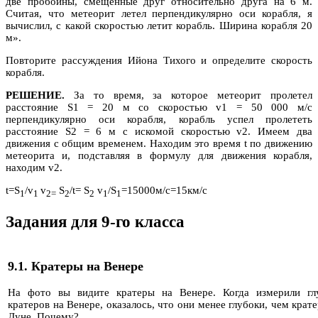
две пробоины, смещенные друг относительно друга на 6 м.
Считая, что метеорит летел перпендикулярно оси корабля, я
вычислил, с какой скоростью летит корабль. Ширина корабля 20
м».
Повторите рассуждения Ийона Тихого и определите скорость
корабля.
РЕШЕНИЕ.
За то время, за которое метеорит пролетел
расстояние S1 = 20 м со скоростью v1 = 50 000 м/с
перпендикулярно оси корабля, корабль успел пролететь
расстояние S2 = 6 м с искомой скоростью v2. Имеем два
движения с общим временем. Находим это время t по движению
метеорита и, подставляя в формулу для движения корабля,
находим v2.
t=S
/v
v
S
/t= S
v
/S
=15000м/с=15км/с
1
1
2=
2
2
1
1
Задания для 9-го класса
9.1
. Кратеры на Венере
На фото вы видите кратеры на Венере. Когда измерили гл
кратеров на Венере, оказалось, что они менее глубоки, чем крат
Луне. Почему?