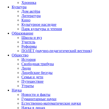
Хроника
Культура
Дом актёра
Литература
Кино
Культурное наследие
Парк культуры и чтения
Образование
Школа и вуз
Учитель
Реформы
ПОЛЁТ (научно-педагогический вестник)
Общество
История
Свободная трибуна
Люди
Лицейские беседы
Семья и дети
Путешествие
Утраты
Наука
Новости и факты
Гуманитарные науки
Естественно-математические науки
Наука в лицах