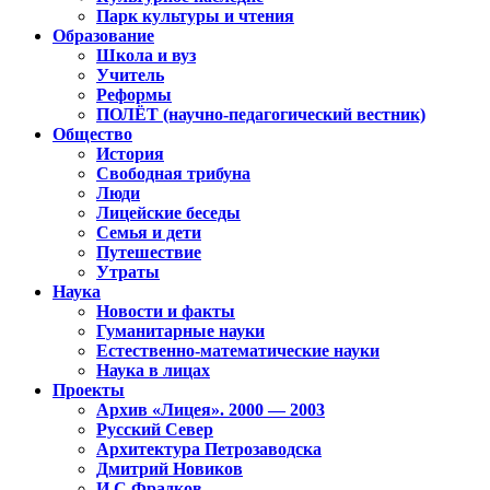
Парк культуры и чтения
Образование
Школа и вуз
Учитель
Реформы
ПОЛЁТ (научно-педагогический вестник)
Общество
История
Свободная трибуна
Люди
Лицейские беседы
Семья и дети
Путешествие
Утраты
Наука
Новости и факты
Гуманитарные науки
Естественно-математические науки
Наука в лицах
Проекты
Архив «Лицея». 2000 — 2003
Русский Север
Архитектура Петрозаводска
Дмитрий Новиков
И.С.Фрадков