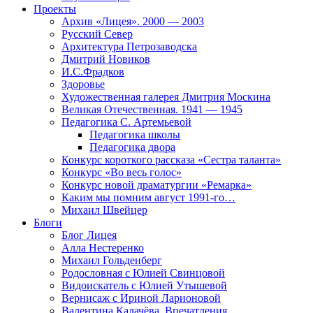
Проекты
Архив «Лицея». 2000 — 2003
Русский Север
Архитектура Петрозаводска
Дмитрий Новиков
И.С.Фрадков
Здоровье
Художественная галерея Дмитрия Москина
Великая Отечественная. 1941 — 1945
Педагогика С. Артемьевой
Педагогика школы
Педагогика двора
Конкурс короткого рассказа «Сестра таланта»
Конкурс «Во весь голос»
Конкурс новой драматургии «Ремарка»
Каким мы помним август 1991-го…
Михаил Швейцер
Блоги
Блог Лицея
Алла Нестеренко
Михаил Гольденберг
Родословная с Юлией Свинцовой
Видоискатель с Юлией Утышевой
Вернисаж с Ириной Ларионовой
Валентина Калачёва. Впечатления