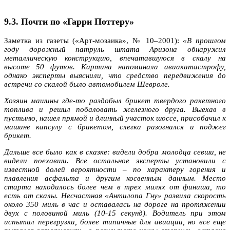
9.3. Почти по «Гарри Поттеру»
Заметка из газеты («Арт-мозаика», № 10–2001):
«В прошлом
году дорожный патруль штата Аризона обнаружил
металлическую конструкцию, впечатавшуюся в скалу на
высоте 50 футов. Картина напоминала авиакатастрофу,
однако эксперты выяснили, что средство передвижения до
встречи со скалой было автомобилем Шевроле.
Хозяин машины где-то раздобыл брикет твердого ракетного
топлива и решил побаловать железного друга. Выехав в
пустыню, нашел прямой и длинный участок шоссе, присобачил к
машине капсулу с брикетом, слегка разогнался и поджег
брикет.
Дальше все было как в сказке: видели добра молодца севши, не
видели поехавши. Все остальное эксперты установили с
известной долей вероятности – по характеру горения и
плавления асфальта и другим косвенным данным. Место
старта находилось более чем в трех милях от финиша, то
есть от скалы. Несчастная «Антилопа Гну» развила скорость
около 350 миль в час и оставалась на дороге на протяжении
двух с половиной миль (10-15 секунд). Водитель при этом
испытал перегрузки, более типичные для авиации, но все еще