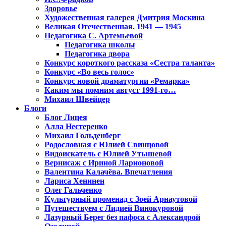
Здоровье
Художественная галерея Дмитрия Москина
Великая Отечественная. 1941 — 1945
Педагогика С. Артемьевой
Педагогика школы
Педагогика двора
Конкурс короткого рассказа «Сестра таланта»
Конкурс «Во весь голос»
Конкурс новой драматургии «Ремарка»
Каким мы помним август 1991-го…
Михаил Швейцер
Блоги
Блог Лицея
Алла Нестеренко
Михаил Гольденберг
Родословная с Юлией Свинцовой
Видоискатель с Юлией Утышевой
Вернисаж с Ириной Ларионовой
Валентина Калачёва. Впечатления
Лариса Хенинен
Олег Гальченко
Культурный променад с Зоей Арнаутовой
Путешествуем с Лидией Винокуровой
Лазурный Берег без пафоса с Александрой