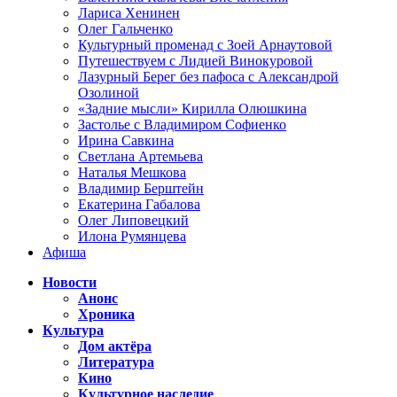
Лариса Хенинен
Олег Гальченко
Культурный променад с Зоей Арнаутовой
Путешествуем с Лидией Винокуровой
Лазурный Берег без пафоса с Александрой
Озолиной
«Задние мысли» Кирилла Олюшкина
Застолье с Владимиром Софиенко
Ирина Савкина
Светлана Артемьева
Наталья Мешкова
Владимир Берштейн
Екатерина Габалова
Олег Липовецкий
Илона Румянцева
Афиша
Новости
Анонс
Хроника
Культура
Дом актёра
Литература
Кино
Культурное наследие