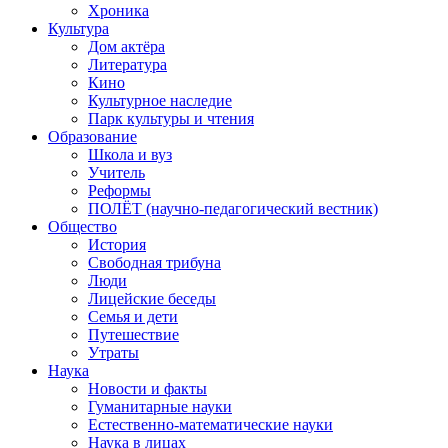
Хроника
Культура
Дом актёра
Литература
Кино
Культурное наследие
Парк культуры и чтения
Образование
Школа и вуз
Учитель
Реформы
ПОЛЁТ (научно-педагогический вестник)
Общество
История
Свободная трибуна
Люди
Лицейские беседы
Семья и дети
Путешествие
Утраты
Наука
Новости и факты
Гуманитарные науки
Естественно-математические науки
Наука в лицах