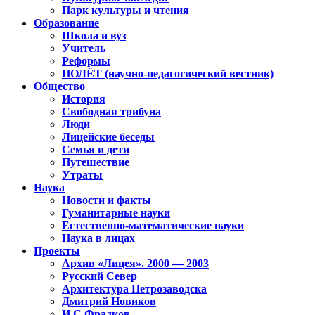
Парк культуры и чтения
Образование
Школа и вуз
Учитель
Реформы
ПОЛЁТ (научно-педагогический вестник)
Общество
История
Свободная трибуна
Люди
Лицейские беседы
Семья и дети
Путешествие
Утраты
Наука
Новости и факты
Гуманитарные науки
Естественно-математические науки
Наука в лицах
Проекты
Архив «Лицея». 2000 — 2003
Русский Север
Архитектура Петрозаводска
Дмитрий Новиков
И.С.Фрадков