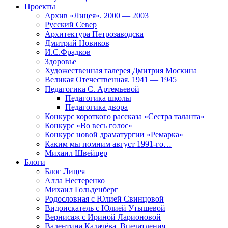
Проекты
Архив «Лицея». 2000 — 2003
Русский Север
Архитектура Петрозаводска
Дмитрий Новиков
И.С.Фрадков
Здоровье
Художественная галерея Дмитрия Москина
Великая Отечественная. 1941 — 1945
Педагогика С. Артемьевой
Педагогика школы
Педагогика двора
Конкурс короткого рассказа «Сестра таланта»
Конкурс «Во весь голос»
Конкурс новой драматургии «Ремарка»
Каким мы помним август 1991-го…
Михаил Швейцер
Блоги
Блог Лицея
Алла Нестеренко
Михаил Гольденберг
Родословная с Юлией Свинцовой
Видоискатель с Юлией Утышевой
Вернисаж с Ириной Ларионовой
Валентина Калачёва. Впечатления