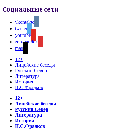
Социальные сети
vkontakte
twitter
youtube
zen-yandex
mail
12+
Лицейские беседы
Русский Север
Литература
История
И.С.Фрадков
12+
Лицейские беседы
Русский Север
Литература
История
И.С.Фрадков