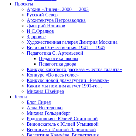
Проекты
Архив «Лицея». 2000 — 2003
Русский Север
Архитектура Петрозаводска
Дмитрий Новиков
И.С.Фрадков
Здоровье
Художественная галерея Дмитрия Москина
Великая Отечественная. 1941 — 1945
Педагогика С. Артемьевой
Педагогика школы
Педагогика двора
Конкурс короткого рассказа «Сестра таланта»
Конкурс «Во весь голос»
Конкурс новой драматургии «Ремарка»
Каким мы помним август 1991-го…
Михаил Швейцер
Блоги
Блог Лицея
Алла Нестеренко
Михаил Гольденберг
Родословная с Юлией Свинцовой
Видоискатель с Юлией Утышевой
Вернисаж с Ириной Ларионовой
Валентина Калачёва. Впечатления