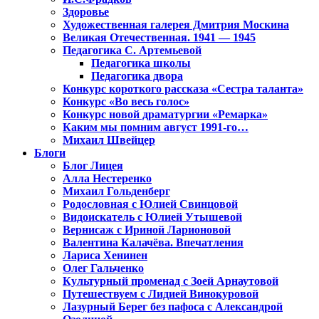
Здоровье
Художественная галерея Дмитрия Москина
Великая Отечественная. 1941 — 1945
Педагогика С. Артемьевой
Педагогика школы
Педагогика двора
Конкурс короткого рассказа «Сестра таланта»
Конкурс «Во весь голос»
Конкурс новой драматургии «Ремарка»
Каким мы помним август 1991-го…
Михаил Швейцер
Блоги
Блог Лицея
Алла Нестеренко
Михаил Гольденберг
Родословная с Юлией Свинцовой
Видоискатель с Юлией Утышевой
Вернисаж с Ириной Ларионовой
Валентина Калачёва. Впечатления
Лариса Хенинен
Олег Гальченко
Культурный променад с Зоей Арнаутовой
Путешествуем с Лидией Винокуровой
Лазурный Берег без пафоса с Александрой