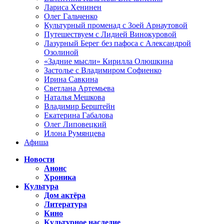
Лариса Хенинен
Олег Гальченко
Культурный променад с Зоей Арнаутовой
Путешествуем с Лидией Винокуровой
Лазурный Берег без пафоса с Александрой
Озолиной
«Задние мысли» Кирилла Олюшкина
Застолье с Владимиром Софиенко
Ирина Савкина
Светлана Артемьева
Наталья Мешкова
Владимир Берштейн
Екатерина Габалова
Олег Липовецкий
Илона Румянцева
Афиша
Новости
Анонс
Хроника
Культура
Дом актёра
Литература
Кино
Культурное наследие