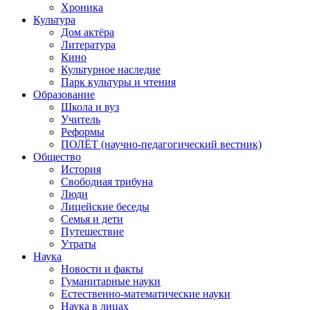
Хроника
Культура
Дом актёра
Литература
Кино
Культурное наследие
Парк культуры и чтения
Образование
Школа и вуз
Учитель
Реформы
ПОЛЁТ (научно-педагогический вестник)
Общество
История
Свободная трибуна
Люди
Лицейские беседы
Семья и дети
Путешествие
Утраты
Наука
Новости и факты
Гуманитарные науки
Естественно-математические науки
Наука в лицах