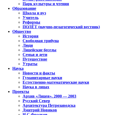
Парк культуры и чтения
Образование
Школа и вуз
Учитель
Реформы
ПОЛЁТ (научно-педагогический вестник)
Общество
История
Свободная трибуна
Люди
Лицейские беседы
Семья и дети
Путешествие
Утраты
Наука
Новости и факты
Гуманитарные науки
Естественно-математические науки
Наука в лицах
Проекты
Архив «Лицея». 2000 — 2003
Русский Север
Архитектура Петрозаводска
Дмитрий Новиков
И.С.Фрадков