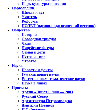
Парк культуры и чтения
Образование
Школа и вуз
Учитель
Реформы
ПОЛЁТ (научно-педагогический вестник)
Общество
История
Свободная трибуна
Люди
Лицейские беседы
Семья и дети
Путешествие
Утраты
Наука
Новости и факты
Гуманитарные науки
Естественно-математические науки
Наука в лицах
Проекты
Архив «Лицея». 2000 — 2003
Русский Север
Архитектура Петрозаводска
Дмитрий Новиков
И.С.Фрадков