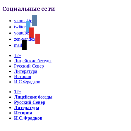
Социальные сети
vkontakte
twitter
youtube
zen-yandex
mail
12+
Лицейские беседы
Русский Север
Литература
История
И.С.Фрадков
12+
Лицейские беседы
Русский Север
Литература
История
И.С.Фрадков