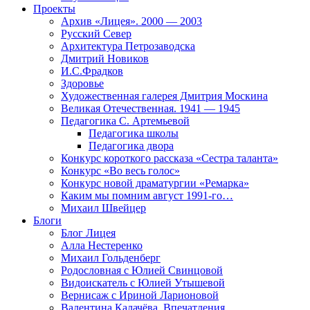
Проекты
Архив «Лицея». 2000 — 2003
Русский Север
Архитектура Петрозаводска
Дмитрий Новиков
И.С.Фрадков
Здоровье
Художественная галерея Дмитрия Москина
Великая Отечественная. 1941 — 1945
Педагогика С. Артемьевой
Педагогика школы
Педагогика двора
Конкурс короткого рассказа «Сестра таланта»
Конкурс «Во весь голос»
Конкурс новой драматургии «Ремарка»
Каким мы помним август 1991-го…
Михаил Швейцер
Блоги
Блог Лицея
Алла Нестеренко
Михаил Гольденберг
Родословная с Юлией Свинцовой
Видоискатель с Юлией Утышевой
Вернисаж с Ириной Ларионовой
Валентина Калачёва. Впечатления