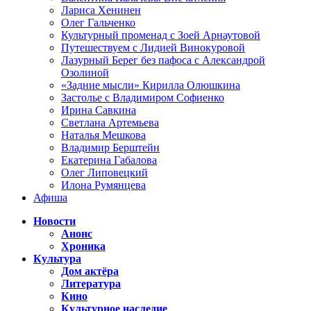
Лариса Хенинен
Олег Гальченко
Культурный променад с Зоей Арнаутовой
Путешествуем с Лидией Винокуровой
Лазурный Берег без пафоса с Александрой
Озолиной
«Задние мысли» Кирилла Олюшкина
Застолье с Владимиром Софиенко
Ирина Савкина
Светлана Артемьева
Наталья Мешкова
Владимир Берштейн
Екатерина Габалова
Олег Липовецкий
Илона Румянцева
Афиша
Новости
Анонс
Хроника
Культура
Дом актёра
Литература
Кино
Культурное наследие