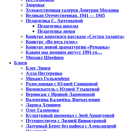
Здоровье
Художественная галерея Дмитрия Москина
Великая Отечественная. 1941 — 1945
Педагогика С. Артемьевой
Педагогика школы
Педагогика двора
Конкурс короткого рассказа «Сестра таланта»
Конкурс «Во весь голос»
Конкурс новой драматургии «Ремарка»
Каким мы помним август 1991-го…
Михаил Швейцер
Блоги
Блог Лицея
Алла Нестеренко
Михаил Гольденберг
Родословная с Юлией Свинцовой
Видоискатель с Юлией Утышевой
Вернисаж с Ириной Ларионовой
Валентина Калачёва. Впечатления
Лариса Хенинен
Олег Гальченко
Культурный променад с Зоей Арнаутовой
Путешествуем с Лидией Винокуровой
Лазурный Берег без пафоса с Александрой