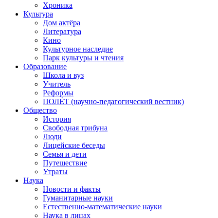
Хроника
Культура
Дом актёра
Литература
Кино
Культурное наследие
Парк культуры и чтения
Образование
Школа и вуз
Учитель
Реформы
ПОЛЁТ (научно-педагогический вестник)
Общество
История
Свободная трибуна
Люди
Лицейские беседы
Семья и дети
Путешествие
Утраты
Наука
Новости и факты
Гуманитарные науки
Естественно-математические науки
Наука в лицах