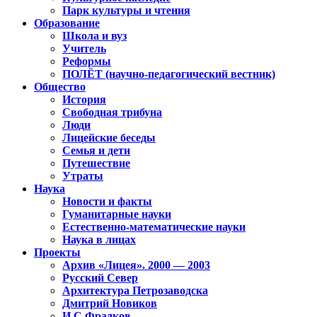
Парк культуры и чтения
Образование
Школа и вуз
Учитель
Реформы
ПОЛЁТ (научно-педагогический вестник)
Общество
История
Свободная трибуна
Люди
Лицейские беседы
Семья и дети
Путешествие
Утраты
Наука
Новости и факты
Гуманитарные науки
Естественно-математические науки
Наука в лицах
Проекты
Архив «Лицея». 2000 — 2003
Русский Север
Архитектура Петрозаводска
Дмитрий Новиков
И.С.Фрадков