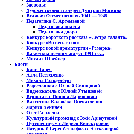
Здоровье
Художественная галерея Дмитрия Москина
Великая Отечественная. 1941 — 1945
Педагогика С. Артемьевой
Педагогика школы
Педагогика двора
Конкурс короткого рассказа «Сестра таланта»
Конкурс «Во весь голос»
Конкурс новой драматургии «Ремарка»
Каким мы помним август 1991-го…
Михаил Швейцер
Блоги
Блог Лицея
Алла Нестеренко
Михаил Гольденберг
Родословная с Юлией Свинцовой
Видоискатель с Юлией Утышевой
Вернисаж с Ириной Ларионовой
Валентина Калачёва. Впечатления
Лариса Хенинен
Олег Гальченко
Культурный променад с Зоей Арнаутовой
Путешествуем с Лидией Винокуровой
Лазурный Берег без пафоса с Александрой