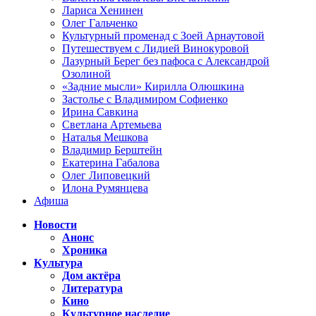
Лариса Хенинен
Олег Гальченко
Культурный променад с Зоей Арнаутовой
Путешествуем с Лидией Винокуровой
Лазурный Берег без пафоса с Александрой
Озолиной
«Задние мысли» Кирилла Олюшкина
Застолье с Владимиром Софиенко
Ирина Савкина
Светлана Артемьева
Наталья Мешкова
Владимир Берштейн
Екатерина Габалова
Олег Липовецкий
Илона Румянцева
Афиша
Новости
Анонс
Хроника
Культура
Дом актёра
Литература
Кино
Культурное наследие