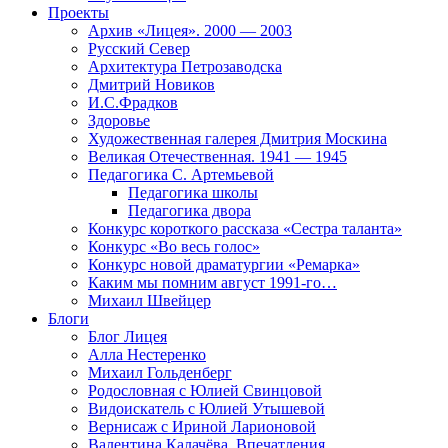
Проекты
Архив «Лицея». 2000 — 2003
Русский Север
Архитектура Петрозаводска
Дмитрий Новиков
И.С.Фрадков
Здоровье
Художественная галерея Дмитрия Москина
Великая Отечественная. 1941 — 1945
Педагогика С. Артемьевой
Педагогика школы
Педагогика двора
Конкурс короткого рассказа «Сестра таланта»
Конкурс «Во весь голос»
Конкурс новой драматургии «Ремарка»
Каким мы помним август 1991-го…
Михаил Швейцер
Блоги
Блог Лицея
Алла Нестеренко
Михаил Гольденберг
Родословная с Юлией Свинцовой
Видоискатель с Юлией Утышевой
Вернисаж с Ириной Ларионовой
Валентина Калачёва. Впечатления