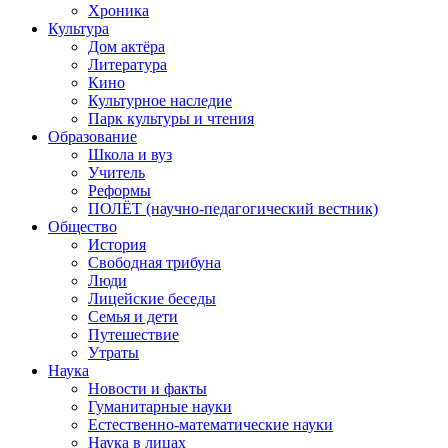
Хроника
Культура
Дом актёра
Литература
Кино
Культурное наследие
Парк культуры и чтения
Образование
Школа и вуз
Учитель
Реформы
ПОЛЁТ (научно-педагогический вестник)
Общество
История
Свободная трибуна
Люди
Лицейские беседы
Семья и дети
Путешествие
Утраты
Наука
Новости и факты
Гуманитарные науки
Естественно-математические науки
Наука в лицах