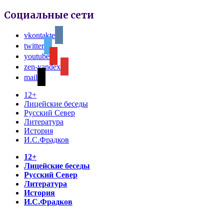
Социальные сети
vkontakte
twitter
youtube
zen-yandex
mail
12+
Лицейские беседы
Русский Север
Литература
История
И.С.Фрадков
12+
Лицейские беседы
Русский Север
Литература
История
И.С.Фрадков