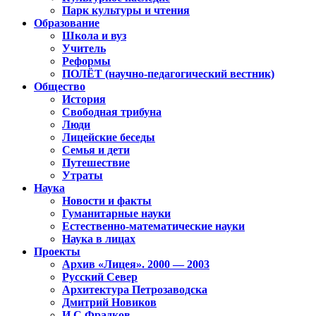
Парк культуры и чтения
Образование
Школа и вуз
Учитель
Реформы
ПОЛЁТ (научно-педагогический вестник)
Общество
История
Свободная трибуна
Люди
Лицейские беседы
Семья и дети
Путешествие
Утраты
Наука
Новости и факты
Гуманитарные науки
Естественно-математические науки
Наука в лицах
Проекты
Архив «Лицея». 2000 — 2003
Русский Север
Архитектура Петрозаводска
Дмитрий Новиков
И.С.Фрадков