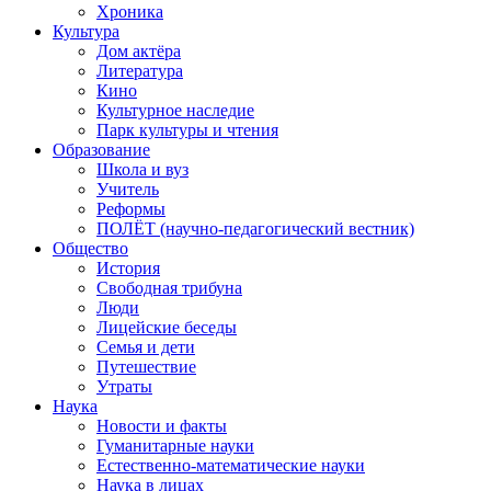
Хроника
Культура
Дом актёра
Литература
Кино
Культурное наследие
Парк культуры и чтения
Образование
Школа и вуз
Учитель
Реформы
ПОЛЁТ (научно-педагогический вестник)
Общество
История
Свободная трибуна
Люди
Лицейские беседы
Семья и дети
Путешествие
Утраты
Наука
Новости и факты
Гуманитарные науки
Естественно-математические науки
Наука в лицах