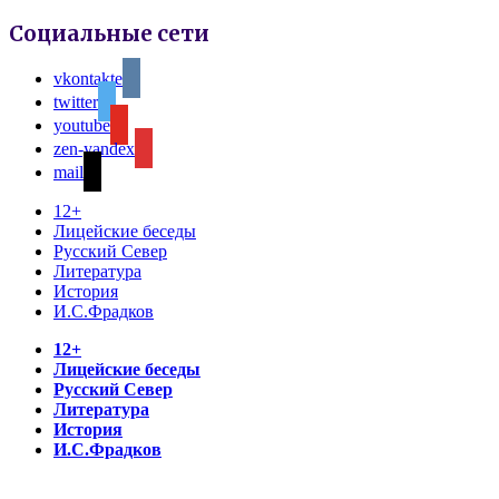
Социальные сети
vkontakte
twitter
youtube
zen-yandex
mail
12+
Лицейские беседы
Русский Север
Литература
История
И.С.Фрадков
12+
Лицейские беседы
Русский Север
Литература
История
И.С.Фрадков