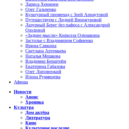
Лариса Хенинен
Олег Гальченко
Культурный променад с Зоей Арнаутовой
Путешествуем с Лидией Винокуровой
Лазурный Берег без пафоса с Александрой
Озолиной
«Задние мысли» Кирилла Олюшкина
Застолье с Владимиром Софиенко
Ирина Савкина
Светлана Артемьева
Наталья Мешкова
Владимир Берштейн
Екатерина Габалова
Олег Липовецкий
Илона Румянцева
Афиша
Новости
Анонс
Хроника
Культура
Дом актёра
Литература
Кино
Культурное наследие