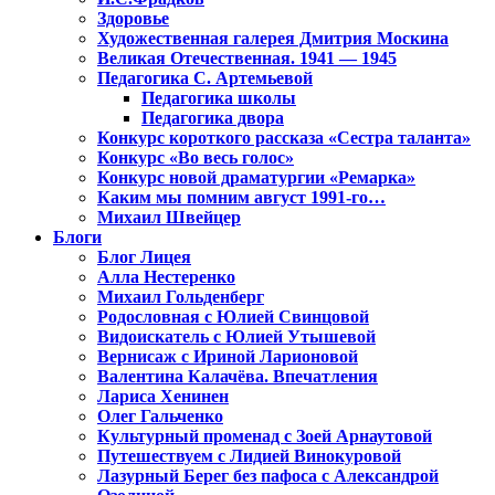
Здоровье
Художественная галерея Дмитрия Москина
Великая Отечественная. 1941 — 1945
Педагогика С. Артемьевой
Педагогика школы
Педагогика двора
Конкурс короткого рассказа «Сестра таланта»
Конкурс «Во весь голос»
Конкурс новой драматургии «Ремарка»
Каким мы помним август 1991-го…
Михаил Швейцер
Блоги
Блог Лицея
Алла Нестеренко
Михаил Гольденберг
Родословная с Юлией Свинцовой
Видоискатель с Юлией Утышевой
Вернисаж с Ириной Ларионовой
Валентина Калачёва. Впечатления
Лариса Хенинен
Олег Гальченко
Культурный променад с Зоей Арнаутовой
Путешествуем с Лидией Винокуровой
Лазурный Берег без пафоса с Александрой