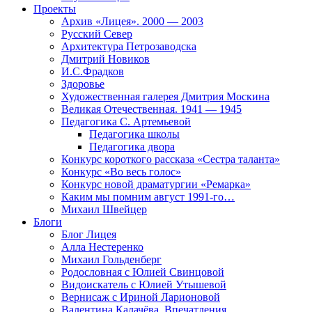
Проекты
Архив «Лицея». 2000 — 2003
Русский Север
Архитектура Петрозаводска
Дмитрий Новиков
И.С.Фрадков
Здоровье
Художественная галерея Дмитрия Москина
Великая Отечественная. 1941 — 1945
Педагогика С. Артемьевой
Педагогика школы
Педагогика двора
Конкурс короткого рассказа «Сестра таланта»
Конкурс «Во весь голос»
Конкурс новой драматургии «Ремарка»
Каким мы помним август 1991-го…
Михаил Швейцер
Блоги
Блог Лицея
Алла Нестеренко
Михаил Гольденберг
Родословная с Юлией Свинцовой
Видоискатель с Юлией Утышевой
Вернисаж с Ириной Ларионовой
Валентина Калачёва. Впечатления