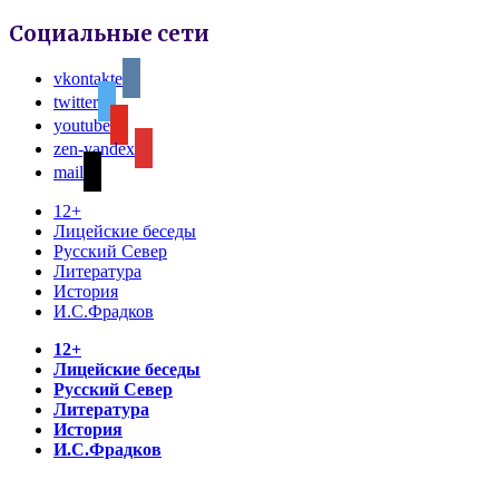
Социальные сети
vkontakte
twitter
youtube
zen-yandex
mail
12+
Лицейские беседы
Русский Север
Литература
История
И.С.Фрадков
12+
Лицейские беседы
Русский Север
Литература
История
И.С.Фрадков