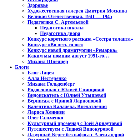
Здоровье
Художественная галерея Дмитрия Москина
Великая Отечественная. 1941 — 1945
Педагогика С. Артемьевой
Педагогика школы
Педагогика двора
Конкурс короткого рассказа «Сестра таланта»
Конкурс «Во весь голос»
Конкурс новой драматургии «Ремарка»
Каким мы помним август 1991-го…
Михаил Швейцер
Блоги
Блог Лицея
Алла Нестеренко
Михаил Гольденберг
Родословная с Юлией Свинцовой
Видоискатель с Юлией Утышевой
Вернисаж с Ириной Ларионовой
Валентина Калачёва. Впечатления
Лариса Хенинен
Олег Гальченко
Культурный променад с Зоей Арнаутовой
Путешествуем с Лидией Винокуровой
Лазурный Берег без пафоса с Александрой