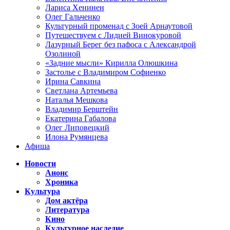
Лариса Хенинен
Олег Гальченко
Культурный променад с Зоей Арнаутовой
Путешествуем с Лидией Винокуровой
Лазурный Берег без пафоса с Александрой
Озолиной
«Задние мысли» Кирилла Олюшкина
Застолье с Владимиром Софиенко
Ирина Савкина
Светлана Артемьева
Наталья Мешкова
Владимир Берштейн
Екатерина Габалова
Олег Липовецкий
Илона Румянцева
Афиша
Новости
Анонс
Хроника
Культура
Дом актёра
Литература
Кино
Культурное наследие