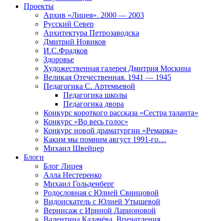
Проекты
Архив «Лицея». 2000 — 2003
Русский Север
Архитектура Петрозаводска
Дмитрий Новиков
И.С.Фрадков
Здоровье
Художественная галерея Дмитрия Москина
Великая Отечественная. 1941 — 1945
Педагогика С. Артемьевой
Педагогика школы
Педагогика двора
Конкурс короткого рассказа «Сестра таланта»
Конкурс «Во весь голос»
Конкурс новой драматургии «Ремарка»
Каким мы помним август 1991-го…
Михаил Швейцер
Блоги
Блог Лицея
Алла Нестеренко
Михаил Гольденберг
Родословная с Юлией Свинцовой
Видоискатель с Юлией Утышевой
Вернисаж с Ириной Ларионовой
Валентина Калачёва. Впечатления