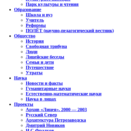
Парк культуры и чтения
Образование
Школа и вуз
Учитель
Реформы
ПОЛЁТ (научно-педагогический вестник)
Общество
История
Свободная трибуна
Люди
Лицейские беседы
Семья и дети
Путешествие
Утраты
Наука
Новости и факты
Гуманитарные науки
Естественно-математические науки
Наука в лицах
Проекты
Архив «Лицея». 2000 — 2003
Русский Север
Архитектура Петрозаводска
Дмитрий Новиков
И.С.Фрадков