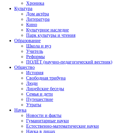
Хроника
Культура
Дом актёра
Литература
Кино
Культурное наследие
Парк культуры и чтения
Образование
Школа и вуз
Учитель
Реформы
ПОЛЁТ (научно-педагогический вестник)
Общество
История
Свободная трибуна
Люди
Лицейские беседы
Семья и дети
Путешествие
Утраты
Наука
Новости и факты
Гуманитарные науки
Естественно-математические науки
Наука в лицах