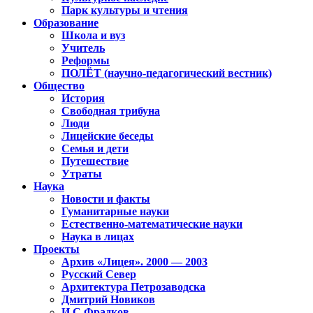
Парк культуры и чтения
Образование
Школа и вуз
Учитель
Реформы
ПОЛЁТ (научно-педагогический вестник)
Общество
История
Свободная трибуна
Люди
Лицейские беседы
Семья и дети
Путешествие
Утраты
Наука
Новости и факты
Гуманитарные науки
Естественно-математические науки
Наука в лицах
Проекты
Архив «Лицея». 2000 — 2003
Русский Север
Архитектура Петрозаводска
Дмитрий Новиков
И.С.Фрадков