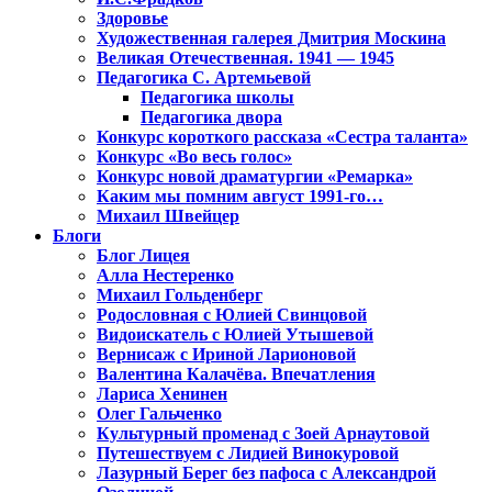
Здоровье
Художественная галерея Дмитрия Москина
Великая Отечественная. 1941 — 1945
Педагогика С. Артемьевой
Педагогика школы
Педагогика двора
Конкурс короткого рассказа «Сестра таланта»
Конкурс «Во весь голос»
Конкурс новой драматургии «Ремарка»
Каким мы помним август 1991-го…
Михаил Швейцер
Блоги
Блог Лицея
Алла Нестеренко
Михаил Гольденберг
Родословная с Юлией Свинцовой
Видоискатель с Юлией Утышевой
Вернисаж с Ириной Ларионовой
Валентина Калачёва. Впечатления
Лариса Хенинен
Олег Гальченко
Культурный променад с Зоей Арнаутовой
Путешествуем с Лидией Винокуровой
Лазурный Берег без пафоса с Александрой