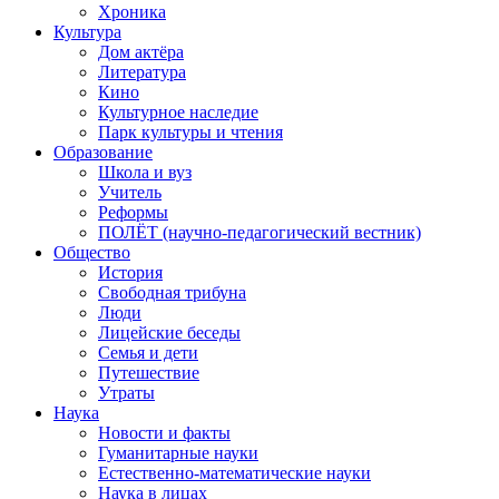
Хроника
Культура
Дом актёра
Литература
Кино
Культурное наследие
Парк культуры и чтения
Образование
Школа и вуз
Учитель
Реформы
ПОЛЁТ (научно-педагогический вестник)
Общество
История
Свободная трибуна
Люди
Лицейские беседы
Семья и дети
Путешествие
Утраты
Наука
Новости и факты
Гуманитарные науки
Естественно-математические науки
Наука в лицах