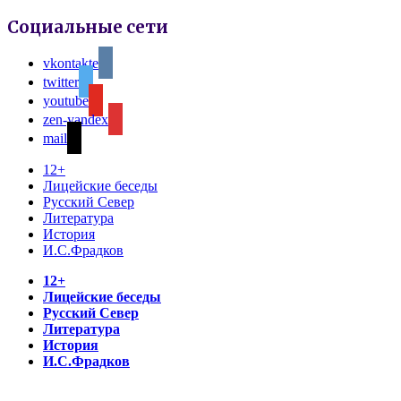
Социальные сети
vkontakte
twitter
youtube
zen-yandex
mail
12+
Лицейские беседы
Русский Север
Литература
История
И.С.Фрадков
12+
Лицейские беседы
Русский Север
Литература
История
И.С.Фрадков