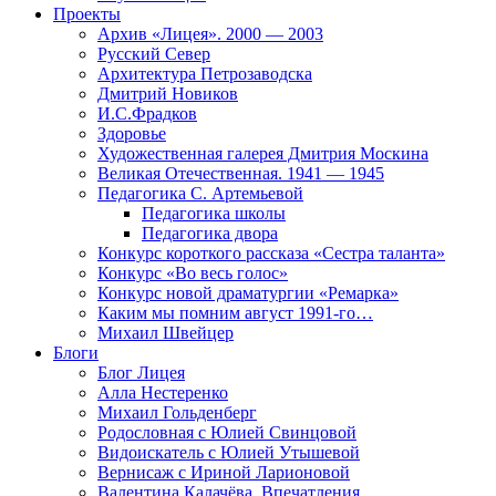
Проекты
Архив «Лицея». 2000 — 2003
Русский Север
Архитектура Петрозаводска
Дмитрий Новиков
И.С.Фрадков
Здоровье
Художественная галерея Дмитрия Москина
Великая Отечественная. 1941 — 1945
Педагогика С. Артемьевой
Педагогика школы
Педагогика двора
Конкурс короткого рассказа «Сестра таланта»
Конкурс «Во весь голос»
Конкурс новой драматургии «Ремарка»
Каким мы помним август 1991-го…
Михаил Швейцер
Блоги
Блог Лицея
Алла Нестеренко
Михаил Гольденберг
Родословная с Юлией Свинцовой
Видоискатель с Юлией Утышевой
Вернисаж с Ириной Ларионовой
Валентина Калачёва. Впечатления