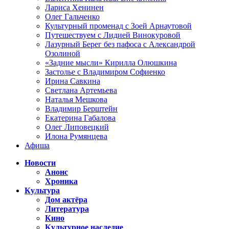
Лариса Хенинен
Олег Гальченко
Культурный променад с Зоей Арнаутовой
Путешествуем с Лидией Винокуровой
Лазурный Берег без пафоса с Александрой
Озолиной
«Задние мысли» Кирилла Олюшкина
Застолье с Владимиром Софиенко
Ирина Савкина
Светлана Артемьева
Наталья Мешкова
Владимир Берштейн
Екатерина Габалова
Олег Липовецкий
Илона Румянцева
Афиша
Новости
Анонс
Хроника
Культура
Дом актёра
Литература
Кино
Культурное наследие