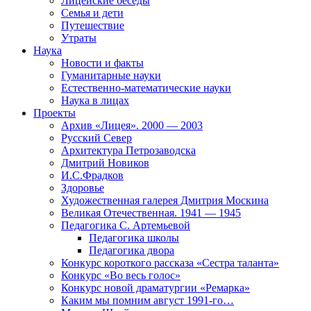
Лицейские беседы
Семья и дети
Путешествие
Утраты
Наука
Новости и факты
Гуманитарные науки
Естественно-математические науки
Наука в лицах
Проекты
Архив «Лицея». 2000 — 2003
Русский Север
Архитектура Петрозаводска
Дмитрий Новиков
И.С.Фрадков
Здоровье
Художественная галерея Дмитрия Москина
Великая Отечественная. 1941 — 1945
Педагогика С. Артемьевой
Педагогика школы
Педагогика двора
Конкурс короткого рассказа «Сестра таланта»
Конкурс «Во весь голос»
Конкурс новой драматургии «Ремарка»
Каким мы помним август 1991-го…