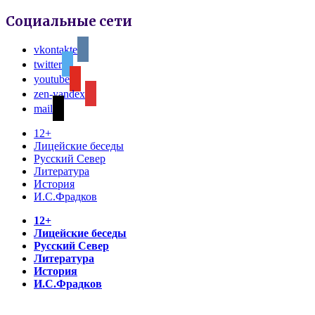
Социальные сети
vkontakte
twitter
youtube
zen-yandex
mail
12+
Лицейские беседы
Русский Север
Литература
История
И.С.Фрадков
12+
Лицейские беседы
Русский Север
Литература
История
И.С.Фрадков