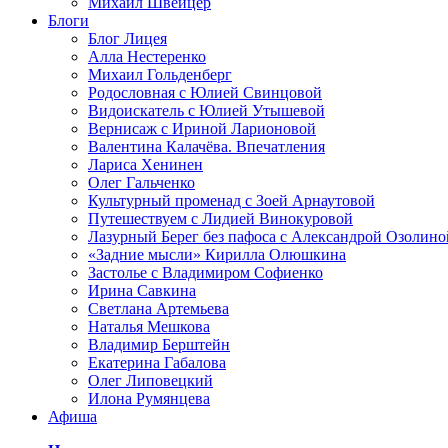
Михаил Швейцер
Блоги
Блог Лицея
Алла Нестеренко
Михаил Гольденберг
Родословная с Юлией Свинцовой
Видоискатель с Юлией Утышевой
Вернисаж с Ириной Ларионовой
Валентина Калачёва. Впечатления
Лариса Хенинен
Олег Гальченко
Культурный променад с Зоей Арнаутовой
Путешествуем с Лидией Винокуровой
Лазурный Берег без пафоса с Александрой Озолино
«Задние мысли» Кирилла Олюшкина
Застолье с Владимиром Софиенко
Ирина Савкина
Светлана Артемьева
Наталья Мешкова
Владимир Берштейн
Екатерина Габалова
Олег Липовецкий
Илона Румянцева
Афиша