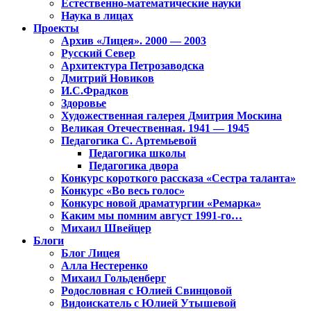
Естественно-математические науки
Наука в лицах
Проекты
Архив «Лицея». 2000 — 2003
Русский Север
Архитектура Петрозаводска
Дмитрий Новиков
И.С.Фрадков
Здоровье
Художественная галерея Дмитрия Москина
Великая Отечественная. 1941 — 1945
Педагогика С. Артемьевой
Педагогика школы
Педагогика двора
Конкурс короткого рассказа «Сестра таланта»
Конкурс «Во весь голос»
Конкурс новой драматургии «Ремарка»
Каким мы помним август 1991-го…
Михаил Швейцер
Блоги
Блог Лицея
Алла Нестеренко
Михаил Гольденберг
Родословная с Юлией Свинцовой
Видоискатель с Юлией Утышевой