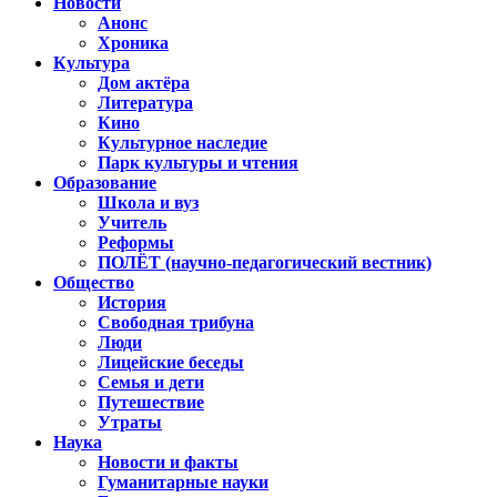
Новости
Анонс
Хроника
Культура
Дом актёра
Литература
Кино
Культурное наследие
Парк культуры и чтения
Образование
Школа и вуз
Учитель
Реформы
ПОЛЁТ (научно-педагогический вестник)
Общество
История
Свободная трибуна
Люди
Лицейские беседы
Семья и дети
Путешествие
Утраты
Наука
Новости и факты
Гуманитарные науки