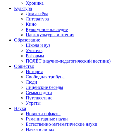
Хроника
Культура
Дом актёра
Литература
Кино
Культурное наследие
Парк культуры и чтения
Образование
Школа и вуз
Учитель
Реформы
ПОЛЁТ (научно-педагогический вестник)
Общество
История
Свободная трибуна
Люди
Лицейские беседы
Семья и дети
Путешествие
Утраты
Наука
Новости и факты
Гуманитарные науки
Естественно-математические науки
Наука в лицах