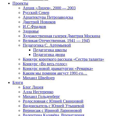
Проекты
Архив «Лицея». 2000 — 2003
Русский Север
Архитектура Петрозаводска
Дмитрий Новиков
И.С.Фрадков
Здоровье
Художественная галерея Дмитрия Москина
Великая Отечественная. 1941 — 1945
Педагогика С. Артемьевой
Педагогика школы
Педагогика двора
Конкурс короткого рассказа «Сестра таланта»
Конкурс «Во весь голос»
Конкурс новой драматургии «Ремарка»
Каким мы помним август 1991-го…
Михаил Швейцер
Блоги
Блог Лицея
Алла Нестеренко
Михаил Гольденберг
Родословная с Юлией Свинцовой
Видоискатель с Юлией Утышевой
Вернисаж с Ириной Ларионовой
Валентина Калачёва. Впечатления