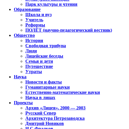
Парк культуры и чтения
Образование
Школа и вуз
Учитель
Реформы
ПОЛЁТ (научно-педагогический вестник)
Общество
История
Свободная трибуна
Люди
Лицейские беседы
Семья и дети
Путешествие
Утраты
Наука
Новости и факты
Гуманитарные науки
Естественно-математические науки
Наука в лицах
Проекты
Архив «Лицея». 2000 — 2003
Русский Север
Архитектура Петрозаводска
Дмитрий Новиков
И.С.Фрадков