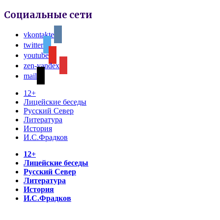
Социальные сети
vkontakte
twitter
youtube
zen-yandex
mail
12+
Лицейские беседы
Русский Север
Литература
История
И.С.Фрадков
12+
Лицейские беседы
Русский Север
Литература
История
И.С.Фрадков