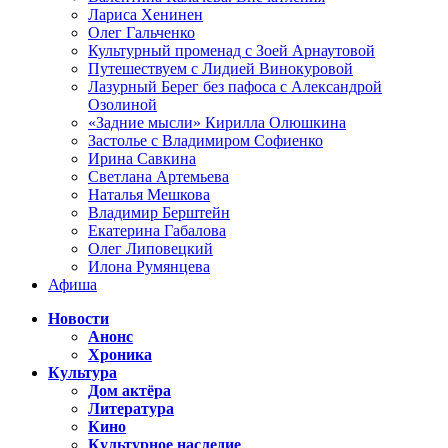
Лариса Хенинен
Олег Гальченко
Культурный променад с Зоей Арнаутовой
Путешествуем с Лидией Винокуровой
Лазурный Берег без пафоса с Александрой
Озолиной
«Задние мысли» Кирилла Олюшкина
Застолье с Владимиром Софиенко
Ирина Савкина
Светлана Артемьева
Наталья Мешкова
Владимир Берштейн
Екатерина Габалова
Олег Липовецкий
Илона Румянцева
Афиша
Новости
Анонс
Хроника
Культура
Дом актёра
Литература
Кино
Культурное наследие