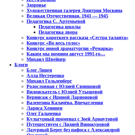
Здоровье
Художественная галерея Дмитрия Москина
Великая Отечественная. 1941 — 1945
Педагогика С. Артемьевой
Педагогика школы
Педагогика двора
Конкурс короткого рассказа «Сестра таланта»
Конкурс «Во весь голос»
Конкурс новой драматургии «Ремарка»
Каким мы помним август 1991-го…
Михаил Швейцер
Блоги
Блог Лицея
Алла Нестеренко
Михаил Гольденберг
Родословная с Юлией Свинцовой
Видоискатель с Юлией Утышевой
Вернисаж с Ириной Ларионовой
Валентина Калачёва. Впечатления
Лариса Хенинен
Олег Гальченко
Культурный променад с Зоей Арнаутовой
Путешествуем с Лидией Винокуровой
Лазурный Берег без пафоса с Александрой