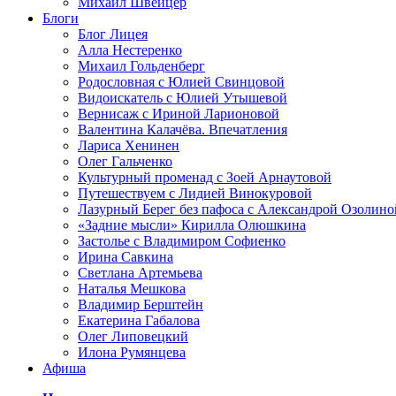
Михаил Швейцер
Блоги
Блог Лицея
Алла Нестеренко
Михаил Гольденберг
Родословная с Юлией Свинцовой
Видоискатель с Юлией Утышевой
Вернисаж с Ириной Ларионовой
Валентина Калачёва. Впечатления
Лариса Хенинен
Олег Гальченко
Культурный променад с Зоей Арнаутовой
Путешествуем с Лидией Винокуровой
Лазурный Берег без пафоса с Александрой Озолино
«Задние мысли» Кирилла Олюшкина
Застолье с Владимиром Софиенко
Ирина Савкина
Светлана Артемьева
Наталья Мешкова
Владимир Берштейн
Екатерина Габалова
Олег Липовецкий
Илона Румянцева
Афиша