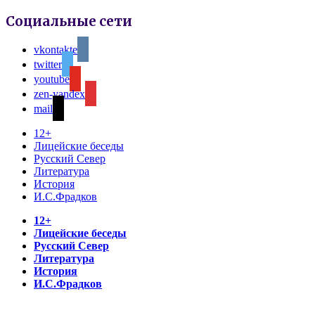
Социальные сети
vkontakte
twitter
youtube
zen-yandex
mail
12+
Лицейские беседы
Русский Север
Литература
История
И.С.Фрадков
12+
Лицейские беседы
Русский Север
Литература
История
И.С.Фрадков