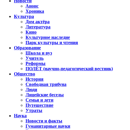
Новости
Анонс
Хроника
Культура
Дом актёра
Литература
Кино
Культурное наследие
Парк культуры и чтения
Образование
Школа и вуз
Учитель
Реформы
ПОЛЁТ (научно-педагогический вестник)
Общество
История
Свободная трибуна
Люди
Лицейские беседы
Семья и дети
Путешествие
Утраты
Наука
Новости и факты
Гуманитарные науки