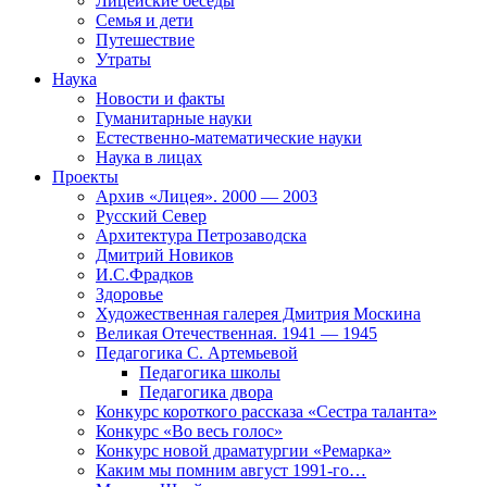
Лицейские беседы
Семья и дети
Путешествие
Утраты
Наука
Новости и факты
Гуманитарные науки
Естественно-математические науки
Наука в лицах
Проекты
Архив «Лицея». 2000 — 2003
Русский Север
Архитектура Петрозаводска
Дмитрий Новиков
И.С.Фрадков
Здоровье
Художественная галерея Дмитрия Москина
Великая Отечественная. 1941 — 1945
Педагогика С. Артемьевой
Педагогика школы
Педагогика двора
Конкурс короткого рассказа «Сестра таланта»
Конкурс «Во весь голос»
Конкурс новой драматургии «Ремарка»
Каким мы помним август 1991-го…