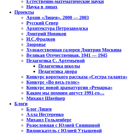
Естественно-математические науки
Наука в лицах
Проекты
Архив «Лицея». 2000 — 2003
Русский Север
Архитектура Петрозаводска
Дмитрий Новиков
И.С.Фрадков
Здоровье
Художественная галерея Дмитрия Москина
Великая Отечественная. 1941 — 1945
Педагогика С. Артемьевой
Педагогика школы
Педагогика двора
Конкурс короткого рассказа «Сестра таланта»
Конкурс «Во весь голос»
Конкурс новой драматургии «Ремарка»
Каким мы помним август 1991-го…
Михаил Швейцер
Блоги
Блог Лицея
Алла Нестеренко
Михаил Гольденберг
Родословная с Юлией Свинцовой
Видоискатель с Юлией Утышевой