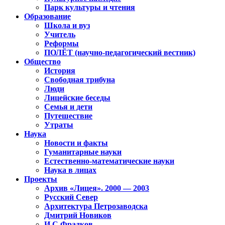
Парк культуры и чтения
Образование
Школа и вуз
Учитель
Реформы
ПОЛЁТ (научно-педагогический вестник)
Общество
История
Свободная трибуна
Люди
Лицейские беседы
Семья и дети
Путешествие
Утраты
Наука
Новости и факты
Гуманитарные науки
Естественно-математические науки
Наука в лицах
Проекты
Архив «Лицея». 2000 — 2003
Русский Север
Архитектура Петрозаводска
Дмитрий Новиков
И.С.Фрадков