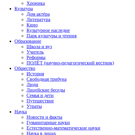
Хроника
Культура
Дом актёра
Литература
Кино
Культурное наследие
Парк культуры и чтения
Образование
Школа и вуз
Учитель
Реформы
ПОЛЁТ (научно-педагогический вестник)
Общество
История
Свободная трибуна
Люди
Лицейские беседы
Семья и дети
Путешествие
Утраты
Наука
Новости и факты
Гуманитарные науки
Естественно-математические науки
Наука в лицах