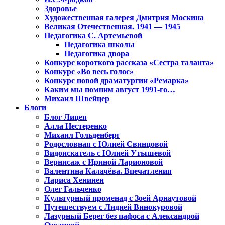
Здоровье
Художественная галерея Дмитрия Москина
Великая Отечественная. 1941 — 1945
Педагогика С. Артемьевой
Педагогика школы
Педагогика двора
Конкурс короткого рассказа «Сестра таланта»
Конкурс «Во весь голос»
Конкурс новой драматургии «Ремарка»
Каким мы помним август 1991-го…
Михаил Швейцер
Блоги
Блог Лицея
Алла Нестеренко
Михаил Гольденберг
Родословная с Юлией Свинцовой
Видоискатель с Юлией Утышевой
Вернисаж с Ириной Ларионовой
Валентина Калачёва. Впечатления
Лариса Хенинен
Олег Гальченко
Культурный променад с Зоей Арнаутовой
Путешествуем с Лидией Винокуровой
Лазурный Берег без пафоса с Александрой