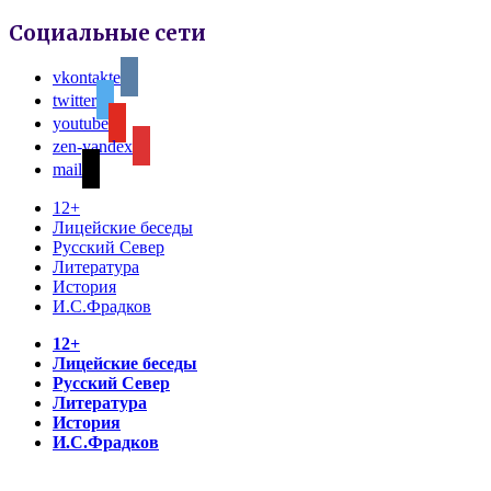
Социальные сети
vkontakte
twitter
youtube
zen-yandex
mail
12+
Лицейские беседы
Русский Север
Литература
История
И.С.Фрадков
12+
Лицейские беседы
Русский Север
Литература
История
И.С.Фрадков