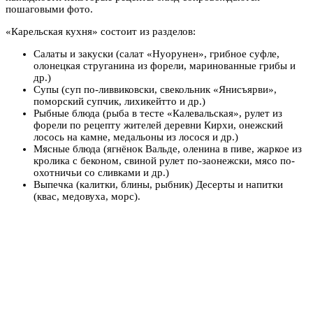
пошаговыми фото.
«Карельская кухня» состоит из разделов:
Салаты и закуски (салат «Нуорунен», грибное суфле,
олонецкая струганина из форели, маринованные грибы и
др.)
Супы (суп по-ливвиковски, свекольник «Янисъярви»,
поморский супчик, лихикейтто и др.)
Рыбные блюда (рыба в тесте «Калевальская», рулет из
форели по рецепту жителей деревни Кирхи, онежский
лосось на камне, медальоны из лосося и др.)
Мясные блюда (ягнёнок Вальде, оленина в пиве, жаркое из
кролика с беконом, свиной рулет по-заонежски, мясо по-
охотничьи со сливками и др.)
Выпечка (калитки, блины, рыбник) Десерты и напитки
(квас, медовуха, морс).