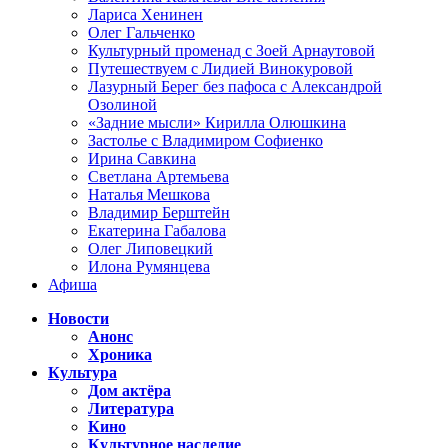
Лариса Хенинен
Олег Гальченко
Культурный променад с Зоей Арнаутовой
Путешествуем с Лидией Винокуровой
Лазурный Берег без пафоса с Александрой
Озолиной
«Задние мысли» Кирилла Олюшкина
Застолье с Владимиром Софиенко
Ирина Савкина
Светлана Артемьева
Наталья Мешкова
Владимир Берштейн
Екатерина Габалова
Олег Липовецкий
Илона Румянцева
Афиша
Новости
Анонс
Хроника
Культура
Дом актёра
Литература
Кино
Культурное наследие