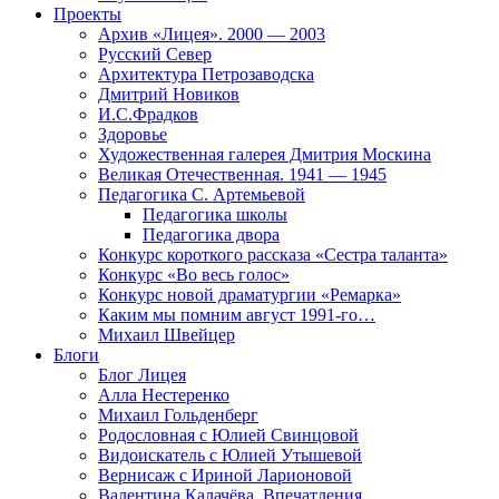
Проекты
Архив «Лицея». 2000 — 2003
Русский Север
Архитектура Петрозаводска
Дмитрий Новиков
И.С.Фрадков
Здоровье
Художественная галерея Дмитрия Москина
Великая Отечественная. 1941 — 1945
Педагогика С. Артемьевой
Педагогика школы
Педагогика двора
Конкурс короткого рассказа «Сестра таланта»
Конкурс «Во весь голос»
Конкурс новой драматургии «Ремарка»
Каким мы помним август 1991-го…
Михаил Швейцер
Блоги
Блог Лицея
Алла Нестеренко
Михаил Гольденберг
Родословная с Юлией Свинцовой
Видоискатель с Юлией Утышевой
Вернисаж с Ириной Ларионовой
Валентина Калачёва. Впечатления