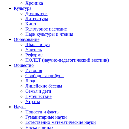
Хроника
Культура
Дом актёра
Литература
Кино
Культурное наследие
Парк культуры и чтения
Образование
Школа и вуз
Учитель
Реформы
ПОЛЁТ (научно-педагогический вестник)
Общество
История
Свободная трибуна
Люди
Лицейские беседы
Семья и дети
Путешествие
Утраты
Наука
Новости и факты
Гуманитарные науки
Естественно-математические науки
Наука в лицах