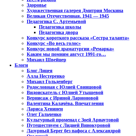
Здоровье
Художественная галерея Дмитрия Москина
Великая Отечественная. 1941 — 1945
Педагогика С. Артемьевой
Педагогика школы
Педагогика двора
Конкурс короткого рассказа «Сестра таланта»
Конкурс «Во весь голос»
Конкурс новой драматургии «Ремарка»
Каким мы помним август 1991-го…
Михаил Швейцер
Блоги
Блог Лицея
Алла Нестеренко
Михаил Гольденберг
Родословная с Юлией Свинцовой
Видоискатель с Юлией Утышевой
Вернисаж с Ириной Ларионовой
Валентина Калачёва. Впечатления
Лариса Хенинен
Олег Гальченко
Культурный променад с Зоей Арнаутовой
Путешествуем с Лидией Винокуровой
Лазурный Берег без пафоса с Александрой