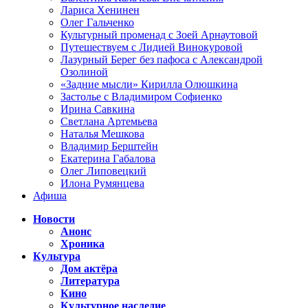
Лариса Хенинен
Олег Гальченко
Культурный променад с Зоей Арнаутовой
Путешествуем с Лидией Винокуровой
Лазурный Берег без пафоса с Александрой
Озолиной
«Задние мысли» Кирилла Олюшкина
Застолье с Владимиром Софиенко
Ирина Савкина
Светлана Артемьева
Наталья Мешкова
Владимир Берштейн
Екатерина Габалова
Олег Липовецкий
Илона Румянцева
Афиша
Новости
Анонс
Хроника
Культура
Дом актёра
Литература
Кино
Культурное наследие