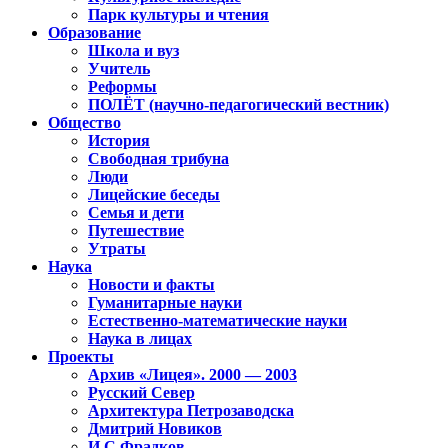
Парк культуры и чтения
Образование
Школа и вуз
Учитель
Реформы
ПОЛЁТ (научно-педагогический вестник)
Общество
История
Свободная трибуна
Люди
Лицейские беседы
Семья и дети
Путешествие
Утраты
Наука
Новости и факты
Гуманитарные науки
Естественно-математические науки
Наука в лицах
Проекты
Архив «Лицея». 2000 — 2003
Русский Север
Архитектура Петрозаводска
Дмитрий Новиков
И.С.Фрадков