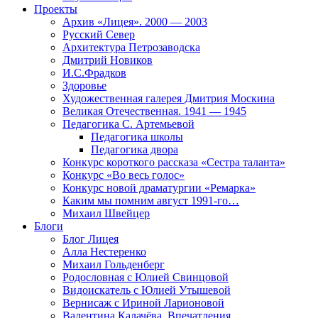
Проекты
Архив «Лицея». 2000 — 2003
Русский Север
Архитектура Петрозаводска
Дмитрий Новиков
И.С.Фрадков
Здоровье
Художественная галерея Дмитрия Москина
Великая Отечественная. 1941 — 1945
Педагогика С. Артемьевой
Педагогика школы
Педагогика двора
Конкурс короткого рассказа «Сестра таланта»
Конкурс «Во весь голос»
Конкурс новой драматургии «Ремарка»
Каким мы помним август 1991-го…
Михаил Швейцер
Блоги
Блог Лицея
Алла Нестеренко
Михаил Гольденберг
Родословная с Юлией Свинцовой
Видоискатель с Юлией Утышевой
Вернисаж с Ириной Ларионовой
Валентина Калачёва. Впечатления