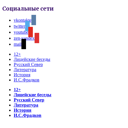
Социальные сети
vkontakte
twitter
youtube
zen-yandex
mail
12+
Лицейские беседы
Русский Север
Литература
История
И.С.Фрадков
12+
Лицейские беседы
Русский Север
Литература
История
И.С.Фрадков