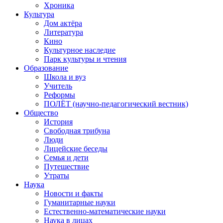
Хроника
Культура
Дом актёра
Литература
Кино
Культурное наследие
Парк культуры и чтения
Образование
Школа и вуз
Учитель
Реформы
ПОЛЁТ (научно-педагогический вестник)
Общество
История
Свободная трибуна
Люди
Лицейские беседы
Семья и дети
Путешествие
Утраты
Наука
Новости и факты
Гуманитарные науки
Естественно-математические науки
Наука в лицах