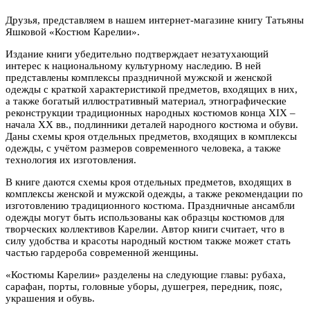
Друзья, представляем в нашем интернет-магазине книгу Татьяны
Яшковой «Костюм Карелии».
Издание книги убедительно подтверждает незатухающий
интерес к национальному культурному наследию. В ней
представлены комплексы праздничной мужской и женской
одежды с краткой характеристикой предметов, входящих в них,
а также богатый иллюстративный материал, этнографические
реконструкции традиционных народных костюмов конца XIX –
начала XX вв., подлинники деталей народного костюма и обуви.
Даны схемы кроя отдельных предметов, входящих в комплексы
одежды, с учётом размеров современного человека, а также
технология их изготовления.
В книге даются схемы кроя отдельных предметов, входящих в
комплексы женской и мужской одежды, а также рекомендации по
изготовлению традиционного костюма. Праздничные ансамбли
одежды могут быть использованы как образцы костюмов для
творческих коллективов Карелии. Автор книги считает, что в
силу удобства и красоты народный костюм также может стать
частью гардероба современной женщины.
«Костюмы Карелии» разделены на следующие главы: рубаха,
сарафан, порты, головные уборы, душегрея, передник, пояс,
украшения и обувь.