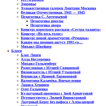
Здоровье
Художественная галерея Дмитрия Москина
Великая Отечественная. 1941 — 1945
Педагогика С. Артемьевой
Педагогика школы
Педагогика двора
Конкурс короткого рассказа «Сестра таланта»
Конкурс «Во весь голос»
Конкурс новой драматургии «Ремарка»
Каким мы помним август 1991-го…
Михаил Швейцер
Блоги
Блог Лицея
Алла Нестеренко
Михаил Гольденберг
Родословная с Юлией Свинцовой
Видоискатель с Юлией Утышевой
Вернисаж с Ириной Ларионовой
Валентина Калачёва. Впечатления
Лариса Хенинен
Олег Гальченко
Культурный променад с Зоей Арнаутовой
Путешествуем с Лидией Винокуровой
Лазурный Берег без пафоса с Александрой