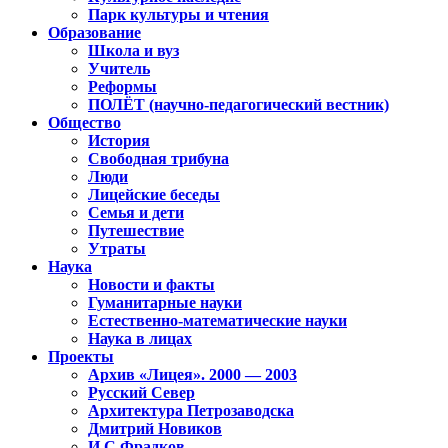
Парк культуры и чтения
Образование
Школа и вуз
Учитель
Реформы
ПОЛЁТ (научно-педагогический вестник)
Общество
История
Свободная трибуна
Люди
Лицейские беседы
Семья и дети
Путешествие
Утраты
Наука
Новости и факты
Гуманитарные науки
Естественно-математические науки
Наука в лицах
Проекты
Архив «Лицея». 2000 — 2003
Русский Север
Архитектура Петрозаводска
Дмитрий Новиков
И.С.Фрадков