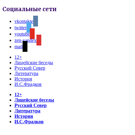
Социальные сети
vkontakte
twitter
youtube
zen-yandex
mail
12+
Лицейские беседы
Русский Север
Литература
История
И.С.Фрадков
12+
Лицейские беседы
Русский Север
Литература
История
И.С.Фрадков