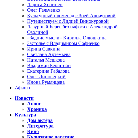
Лариса Хенинен
Олег Гальченко
Культурный променад с Зоей Арнаутовой
Путешествуем с Лидией Винокуровой
Лазурный Берег без пафоса с Александрой
Озолиной
«Задние мысли» Кирилла Олюшкина
Застолье с Владимиром Софиенко
Ирина Савкина
Светлана Артемьева
Наталья Мешкова
Владимир Берштейн
Екатерина Габалова
Олег Липовецкий
Илона Румянцева
Афиша
Новости
Анонс
Хроника
Культура
Дом актёра
Литература
Кино
Культурное наследие