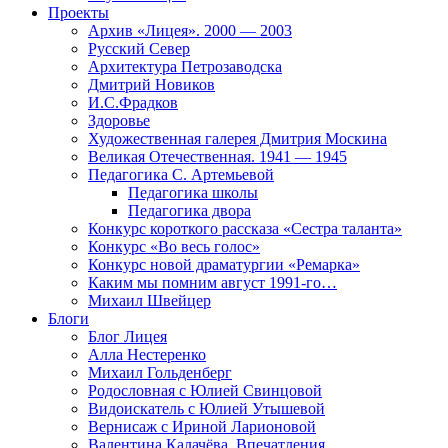
Проекты
Архив «Лицея». 2000 — 2003
Русский Север
Архитектура Петрозаводска
Дмитрий Новиков
И.С.Фрадков
Здоровье
Художественная галерея Дмитрия Москина
Великая Отечественная. 1941 — 1945
Педагогика С. Артемьевой
Педагогика школы
Педагогика двора
Конкурс короткого рассказа «Сестра таланта»
Конкурс «Во весь голос»
Конкурс новой драматургии «Ремарка»
Каким мы помним август 1991-го…
Михаил Швейцер
Блоги
Блог Лицея
Алла Нестеренко
Михаил Гольденберг
Родословная с Юлией Свинцовой
Видоискатель с Юлией Утышевой
Вернисаж с Ириной Ларионовой
Валентина Калачёва. Впечатления