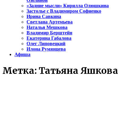
Озолиной
«Задние мысли» Кирилла Олюшкина
Застолье с Владимиром Софиенко
Ирина Савкина
Светлана Артемьева
Наталья Мешкова
Владимир Берштейн
Екатерина Габалова
Олег Липовецкий
Илона Румянцева
Афиша
Метка:
Татьяна Яшкова