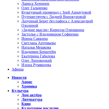
Лариса Хенинен
Олег Гальченко
Культурный променад с Зоей Арнаутовой
Путешествуем с Лидией Винокуровой
Лазурный Берег без пафоса с Александрой
Озолиной
«Задние мысли» Кирилла Олюшкина
Застолье с Владимиром Софиенко
Ирина Савкина
Светлана Артемьева
Наталья Мешкова
Владимир Берштейн
Екатерина Габалова
Олег Липовецкий
Илона Румянцева
Афиша
Новости
Анонс
Хроника
Культура
Дом актёра
Литература
Кино
Культурное наследие