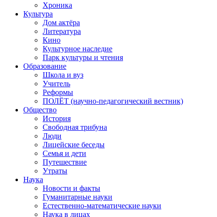
Хроника
Культура
Дом актёра
Литература
Кино
Культурное наследие
Парк культуры и чтения
Образование
Школа и вуз
Учитель
Реформы
ПОЛЁТ (научно-педагогический вестник)
Общество
История
Свободная трибуна
Люди
Лицейские беседы
Семья и дети
Путешествие
Утраты
Наука
Новости и факты
Гуманитарные науки
Естественно-математические науки
Наука в лицах