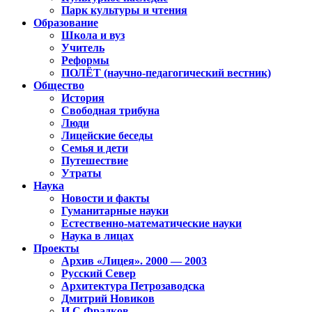
Парк культуры и чтения
Образование
Школа и вуз
Учитель
Реформы
ПОЛЁТ (научно-педагогический вестник)
Общество
История
Свободная трибуна
Люди
Лицейские беседы
Семья и дети
Путешествие
Утраты
Наука
Новости и факты
Гуманитарные науки
Естественно-математические науки
Наука в лицах
Проекты
Архив «Лицея». 2000 — 2003
Русский Север
Архитектура Петрозаводска
Дмитрий Новиков
И.С.Фрадков