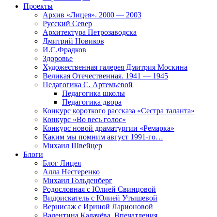
Проекты
Архив «Лицея». 2000 — 2003
Русский Север
Архитектура Петрозаводска
Дмитрий Новиков
И.С.Фрадков
Здоровье
Художественная галерея Дмитрия Москина
Великая Отечественная. 1941 — 1945
Педагогика С. Артемьевой
Педагогика школы
Педагогика двора
Конкурс короткого рассказа «Сестра таланта»
Конкурс «Во весь голос»
Конкурс новой драматургии «Ремарка»
Каким мы помним август 1991-го…
Михаил Швейцер
Блоги
Блог Лицея
Алла Нестеренко
Михаил Гольденберг
Родословная с Юлией Свинцовой
Видоискатель с Юлией Утышевой
Вернисаж с Ириной Ларионовой
Валентина Калачёва. Впечатления