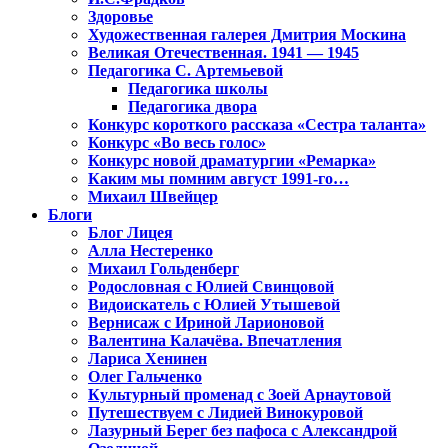
Здоровье
Художественная галерея Дмитрия Москина
Великая Отечественная. 1941 — 1945
Педагогика С. Артемьевой
Педагогика школы
Педагогика двора
Конкурс короткого рассказа «Сестра таланта»
Конкурс «Во весь голос»
Конкурс новой драматургии «Ремарка»
Каким мы помним август 1991-го…
Михаил Швейцер
Блоги
Блог Лицея
Алла Нестеренко
Михаил Гольденберг
Родословная с Юлией Свинцовой
Видоискатель с Юлией Утышевой
Вернисаж с Ириной Ларионовой
Валентина Калачёва. Впечатления
Лариса Хенинен
Олег Гальченко
Культурный променад с Зоей Арнаутовой
Путешествуем с Лидией Винокуровой
Лазурный Берег без пафоса с Александрой