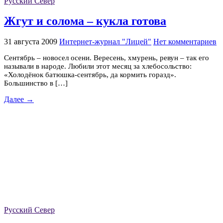
Русский Север
Жгут и солома – кукла готова
31 августа 2009
Интернет-журнал "Лицей"
Нет комментариев
Сентябрь – новосел осени. Вересень, хмурень, ревун – так его
называли в народе. Любили этот месяц за хлебосольство:
«Холодёнок батюшка-сентябрь, да кормить горазд».
Большинство в […]
Далее →
Русский Север