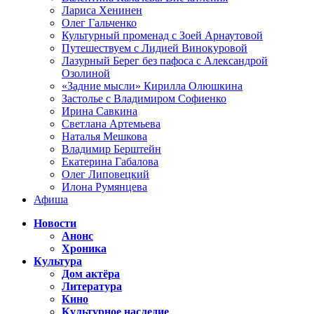
Лариса Хенинен
Олег Гальченко
Культурный променад с Зоей Арнаутовой
Путешествуем с Лидией Винокуровой
Лазурный Берег без пафоса с Александрой
Озолиной
«Задние мысли» Кирилла Олюшкина
Застолье с Владимиром Софиенко
Ирина Савкина
Светлана Артемьева
Наталья Мешкова
Владимир Берштейн
Екатерина Габалова
Олег Липовецкий
Илона Румянцева
Афиша
Новости
Анонс
Хроника
Культура
Дом актёра
Литература
Кино
Культурное наследие