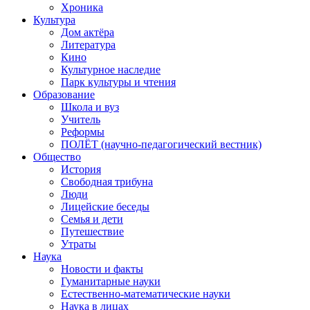
Хроника
Культура
Дом актёра
Литература
Кино
Культурное наследие
Парк культуры и чтения
Образование
Школа и вуз
Учитель
Реформы
ПОЛЁТ (научно-педагогический вестник)
Общество
История
Свободная трибуна
Люди
Лицейские беседы
Семья и дети
Путешествие
Утраты
Наука
Новости и факты
Гуманитарные науки
Естественно-математические науки
Наука в лицах