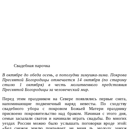
Свадебная парочка
В октябре до обеда осень, а пополудни зимушка-зима. Покрова
Пресвятой Богородицы отмечается 14 октября (по старому
стилю 1 октября) в честь молитвенного предстояния
Пресвятой Богородицы за человеческий мир.
Перед этим праздником на Севере появлялись первые снега,
напоминающие подвенечный наряд невесты. По сходству
свадебного убора с покровом Божьей Матери празднику
присвоено покровительство над браком. Начиная с этого дня,
семьи засылали сватов и начинали играть свадьбы. Во многих
уездах России можно было услышать поговорки вроде этой:
«Бел снежок землю покрывает, не меня ль, молоду, замуж