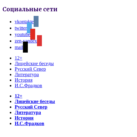
Социальные сети
vkontakte
twitter
youtube
zen-yandex
mail
12+
Лицейские беседы
Русский Север
Литература
История
И.С.Фрадков
12+
Лицейские беседы
Русский Север
Литература
История
И.С.Фрадков