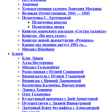
Здоровье
Художественная галерея Дмитрия Москина
Великая Отечественная. 1941 — 1945
Педагогика С. Артемьевой
Педагогика школы
Педагогика двора
Конкурс короткого рассказа «Сестра таланта»
Конкурс «Во весь голос»
Конкурс новой драматургии «Ремарка»
Каким мы помним август 1991-го…
Михаил Швейцер
Блоги
Блог Лицея
Алла Нестеренко
Михаил Гольденберг
Родословная с Юлией Свинцовой
Видоискатель с Юлией Утышевой
Вернисаж с Ириной Ларионовой
Валентина Калачёва. Впечатления
Лариса Хенинен
Олег Гальченко
Культурный променад с Зоей Арнаутовой
Путешествуем с Лидией Винокуровой
Лазурный Берег без пафоса с Александрой