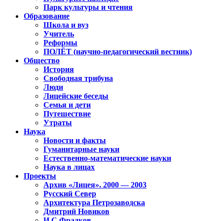
Парк культуры и чтения
Образование
Школа и вуз
Учитель
Реформы
ПОЛЁТ (научно-педагогический вестник)
Общество
История
Свободная трибуна
Люди
Лицейские беседы
Семья и дети
Путешествие
Утраты
Наука
Новости и факты
Гуманитарные науки
Естественно-математические науки
Наука в лицах
Проекты
Архив «Лицея». 2000 — 2003
Русский Север
Архитектура Петрозаводска
Дмитрий Новиков
И.С.Фрадков