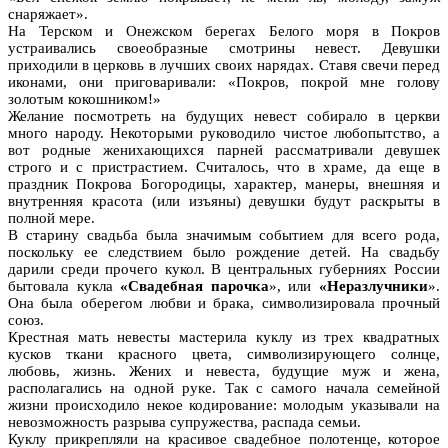
снаряжает».
На Терском и Онежском берегах Белого моря в Покров
устраивались своеобразные смотрины невест. Девушки
приходили в церковь в лучших своих нарядах. Ставя свечи перед
иконами, они приговаривали: «Покров, покрой мне голову
золотым кокошником!»
Желание посмотреть на будущих невест собирало в церкви
много народу. Некоторыми руководило чистое любопытство, а
вот родные женихающихся парней рассматривали девушек
строго и с пристрастием. Считалось, что в храме, да еще в
праздник Покрова Богородицы, характер, манеры, внешняя и
внутренняя красота (или изъяны) девушки будут раскрыты в
полной мере.
В старину свадьба была значимым событием для всего рода,
поскольку ее следствием было рождение детей. На свадьбу
дарили среди прочего кукол. В центральных губерниях России
бытовала кукла
«Свадебная парочка
», или
«Неразлучники
».
Она была оберегом любви и брака, символизировала прочный
союз.
Крестная мать невесты мастерила куклу из трех квадратных
кусков ткани красного цвета, символизирующего солнце,
любовь, жизнь. Жених и невеста, будущие муж и жена,
располагались на одной руке. Так с самого начала семейной
жизни происходило некое кодирование: молодым указывали на
невозможность разрыва супружества, распада семьи.
Куклу прикрепляли на красивое свадебное полотенце, которое