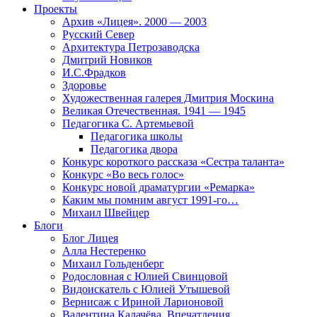
Проекты
Архив «Лицея». 2000 — 2003
Русский Север
Архитектура Петрозаводска
Дмитрий Новиков
И.С.Фрадков
Здоровье
Художественная галерея Дмитрия Москина
Великая Отечественная. 1941 — 1945
Педагогика С. Артемьевой
Педагогика школы
Педагогика двора
Конкурс короткого рассказа «Сестра таланта»
Конкурс «Во весь голос»
Конкурс новой драматургии «Ремарка»
Каким мы помним август 1991-го…
Михаил Швейцер
Блоги
Блог Лицея
Алла Нестеренко
Михаил Гольденберг
Родословная с Юлией Свинцовой
Видоискатель с Юлией Утышевой
Вернисаж с Ириной Ларионовой
Валентина Калачёва. Впечатления