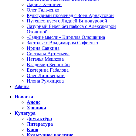
Лариса Хенинен
Олег Гальченко
Культурный променад с Зоей Арнаутовой
Путешествуем с Лидией Винокуровой
Лазурный Берег без пафоса с Александрой
Озолиной
«Задние мысли» Кирилла Олюшкина
Застолье с Владимиром Софиенко
Ирина Савкина
Светлана Артемьева
Наталья Мешкова
Владимир Берштейн
Екатерина Габалова
Олег Липовецкий
Илона Румянцева
Афиша
Новости
Анонс
Хроника
Культура
Дом актёра
Литература
Кино
Культурное наследие