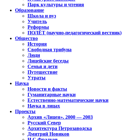
Парк культуры и чтения
Образование
Школа и вуз
Учитель
Реформы
ПОЛЁТ (научно-педагогический вестник)
Общество
История
Свободная трибуна
Люди
Лицейские беседы
Семья и дети
Путешествие
Утраты
Наука
Новости и факты
Гуманитарные науки
Естественно-математические науки
Наука в лицах
Проекты
Архив «Лицея». 2000 — 2003
Русский Север
Архитектура Петрозаводска
Дмитрий Новиков
И.С.Фрадков