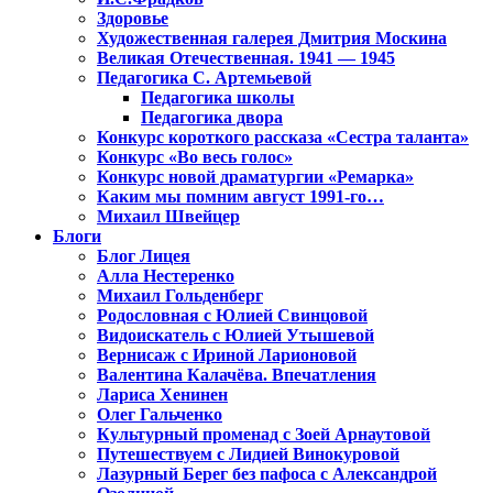
Здоровье
Художественная галерея Дмитрия Москина
Великая Отечественная. 1941 — 1945
Педагогика С. Артемьевой
Педагогика школы
Педагогика двора
Конкурс короткого рассказа «Сестра таланта»
Конкурс «Во весь голос»
Конкурс новой драматургии «Ремарка»
Каким мы помним август 1991-го…
Михаил Швейцер
Блоги
Блог Лицея
Алла Нестеренко
Михаил Гольденберг
Родословная с Юлией Свинцовой
Видоискатель с Юлией Утышевой
Вернисаж с Ириной Ларионовой
Валентина Калачёва. Впечатления
Лариса Хенинен
Олег Гальченко
Культурный променад с Зоей Арнаутовой
Путешествуем с Лидией Винокуровой
Лазурный Берег без пафоса с Александрой