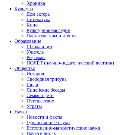
Хроника
Культура
Дом актёра
Литература
Кино
Культурное наследие
Парк культуры и чтения
Образование
Школа и вуз
Учитель
Реформы
ПОЛЁТ (научно-педагогический вестник)
Общество
История
Свободная трибуна
Люди
Лицейские беседы
Семья и дети
Путешествие
Утраты
Наука
Новости и факты
Гуманитарные науки
Естественно-математические науки
Наука в лицах