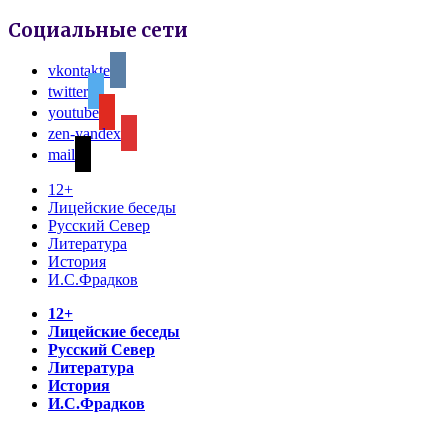
Социальные сети
vkontakte
twitter
youtube
zen-yandex
mail
12+
Лицейские беседы
Русский Север
Литература
История
И.С.Фрадков
12+
Лицейские беседы
Русский Север
Литература
История
И.С.Фрадков