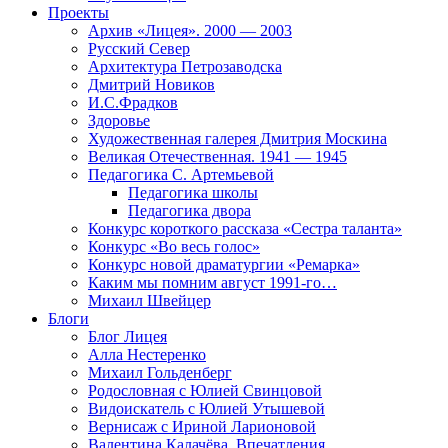
Проекты
Архив «Лицея». 2000 — 2003
Русский Север
Архитектура Петрозаводска
Дмитрий Новиков
И.С.Фрадков
Здоровье
Художественная галерея Дмитрия Москина
Великая Отечественная. 1941 — 1945
Педагогика С. Артемьевой
Педагогика школы
Педагогика двора
Конкурс короткого рассказа «Сестра таланта»
Конкурс «Во весь голос»
Конкурс новой драматургии «Ремарка»
Каким мы помним август 1991-го…
Михаил Швейцер
Блоги
Блог Лицея
Алла Нестеренко
Михаил Гольденберг
Родословная с Юлией Свинцовой
Видоискатель с Юлией Утышевой
Вернисаж с Ириной Ларионовой
Валентина Калачёва. Впечатления