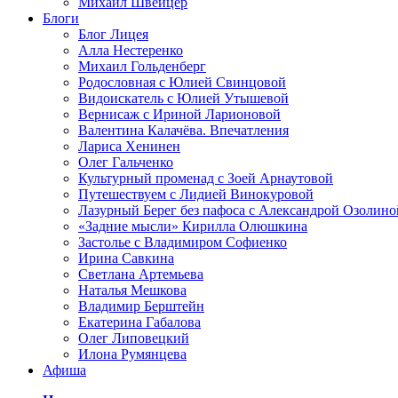
Михаил Швейцер
Блоги
Блог Лицея
Алла Нестеренко
Михаил Гольденберг
Родословная с Юлией Свинцовой
Видоискатель с Юлией Утышевой
Вернисаж с Ириной Ларионовой
Валентина Калачёва. Впечатления
Лариса Хенинен
Олег Гальченко
Культурный променад с Зоей Арнаутовой
Путешествуем с Лидией Винокуровой
Лазурный Берег без пафоса с Александрой Озолино
«Задние мысли» Кирилла Олюшкина
Застолье с Владимиром Софиенко
Ирина Савкина
Светлана Артемьева
Наталья Мешкова
Владимир Берштейн
Екатерина Габалова
Олег Липовецкий
Илона Румянцева
Афиша