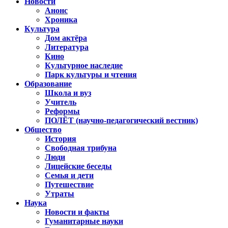
Новости
Анонс
Хроника
Культура
Дом актёра
Литература
Кино
Культурное наследие
Парк культуры и чтения
Образование
Школа и вуз
Учитель
Реформы
ПОЛЁТ (научно-педагогический вестник)
Общество
История
Свободная трибуна
Люди
Лицейские беседы
Семья и дети
Путешествие
Утраты
Наука
Новости и факты
Гуманитарные науки