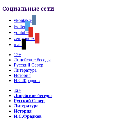
Социальные сети
vkontakte
twitter
youtube
zen-yandex
mail
12+
Лицейские беседы
Русский Север
Литература
История
И.С.Фрадков
12+
Лицейские беседы
Русский Север
Литература
История
И.С.Фрадков