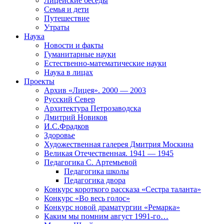
Лицейские беседы
Семья и дети
Путешествие
Утраты
Наука
Новости и факты
Гуманитарные науки
Естественно-математические науки
Наука в лицах
Проекты
Архив «Лицея». 2000 — 2003
Русский Север
Архитектура Петрозаводска
Дмитрий Новиков
И.С.Фрадков
Здоровье
Художественная галерея Дмитрия Москина
Великая Отечественная. 1941 — 1945
Педагогика С. Артемьевой
Педагогика школы
Педагогика двора
Конкурс короткого рассказа «Сестра таланта»
Конкурс «Во весь голос»
Конкурс новой драматургии «Ремарка»
Каким мы помним август 1991-го…