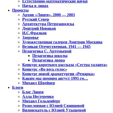
Естественно-математические науки
Наука в лицах
Проекты
Архив «Лицея». 2000 — 2003
Русский Север
Архитектура Петрозаводска
Дмитрий Новиков
И.С.Фрадков
Здоровье
Художественная галерея Дмитрия Москина
Великая Отечественная. 1941 — 1945
Педагогика С. Артемьевой
Педагогика школы
Педагогика двора
Конкурс короткого рассказа «Сестра таланта»
Конкурс «Во весь голос»
Конкурс новой драматургии «Ремарка»
Каким мы помним август 1991-го…
Михаил Швейцер
Блоги
Блог Лицея
Алла Нестеренко
Михаил Гольденберг
Родословная с Юлией Свинцовой
Видоискатель с Юлией Утышевой