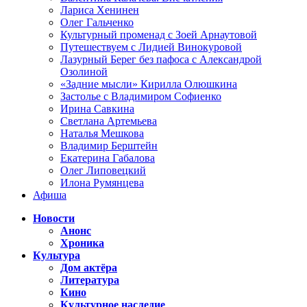
Лариса Хенинен
Олег Гальченко
Культурный променад с Зоей Арнаутовой
Путешествуем с Лидией Винокуровой
Лазурный Берег без пафоса с Александрой
Озолиной
«Задние мысли» Кирилла Олюшкина
Застолье с Владимиром Софиенко
Ирина Савкина
Светлана Артемьева
Наталья Мешкова
Владимир Берштейн
Екатерина Габалова
Олег Липовецкий
Илона Румянцева
Афиша
Новости
Анонс
Хроника
Культура
Дом актёра
Литература
Кино
Культурное наследие