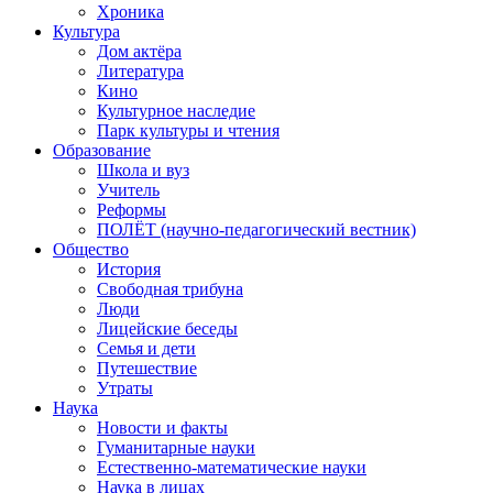
Хроника
Культура
Дом актёра
Литература
Кино
Культурное наследие
Парк культуры и чтения
Образование
Школа и вуз
Учитель
Реформы
ПОЛЁТ (научно-педагогический вестник)
Общество
История
Свободная трибуна
Люди
Лицейские беседы
Семья и дети
Путешествие
Утраты
Наука
Новости и факты
Гуманитарные науки
Естественно-математические науки
Наука в лицах