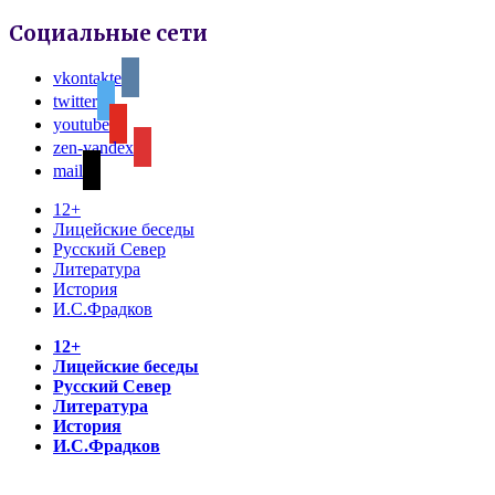
Социальные сети
vkontakte
twitter
youtube
zen-yandex
mail
12+
Лицейские беседы
Русский Север
Литература
История
И.С.Фрадков
12+
Лицейские беседы
Русский Север
Литература
История
И.С.Фрадков