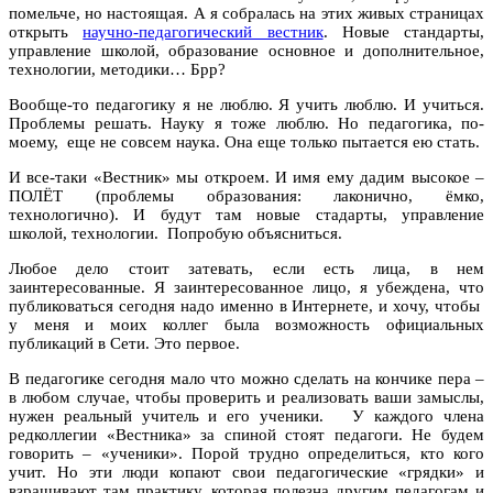
помельче, но настоящая. А я собралась на этих живых страницах
открыть
научно-педагогический вестник
. Новые стандарты,
управление школой, образование основное и дополнительное,
технологии, методики… Брр?
Вообще-то педагогику я не люблю. Я учить люблю. И учиться.
Проблемы решать. Науку я тоже люблю. Но педагогика, по-
моему, еще не совсем наука. Она еще только пытается ею стать.
И все-таки «Вестник» мы откроем. И имя ему дадим высокое –
ПОЛЁТ (проблемы образования: лаконично, ёмко,
технологично). И будут там новые стадарты, управление
школой, технологии. Попробую объясниться.
Любое дело стоит затевать, если есть лица, в нем
заинтересованные. Я заинтересованное лицо, я убеждена, что
публиковаться сегодня надо именно в Интернете, и хочу, чтобы
у меня и моих коллег была возможность официальных
публикаций в Сети. Это первое.
В педагогике сегодня мало что можно сделать на кончике пера –
в любом случае, чтобы проверить и реализовать ваши замыслы,
нужен реальный учитель и его ученики. У каждого члена
редколлегии «Вестника» за спиной стоят педагоги. Не будем
говорить – «ученики». Порой трудно определиться, кто кого
учит. Но эти люди копают свои педагогические «грядки» и
взращивают там практику, которая полезна другим педагогам и