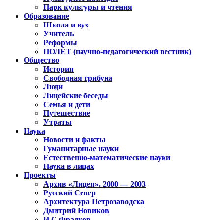
Парк культуры и чтения
Образование
Школа и вуз
Учитель
Реформы
ПОЛЁТ (научно-педагогический вестник)
Общество
История
Свободная трибуна
Люди
Лицейские беседы
Семья и дети
Путешествие
Утраты
Наука
Новости и факты
Гуманитарные науки
Естественно-математические науки
Наука в лицах
Проекты
Архив «Лицея». 2000 — 2003
Русский Север
Архитектура Петрозаводска
Дмитрий Новиков
И.С.Фрадков