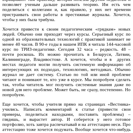
позволяет ученым дальше развивать теорию. Им есть чем
поделиться с коллегами и, как правило, у них нет времени
пристраивать свои работы в престижные журналы. Хочется,
чтобы у них была трибуна.
Хочется привести к своим педагогическим «грядкам» новых
людей. Обычно они приходят через курсы. Серьезный курс по
одной из образовательных технологий с практикой занимает не
менее 40 часов. В 90-е годы в нашем ИПК я читала 144-часовой
курс по ТРИЗ-педагогике. Сегодня 32 часа – редкость. 48 –
почти роскошь. Их можно прочитать в Беларуси, Латвии,
Калининграде, Владивостоке. А хочется, чтобы и в других
местах педагоги могли получить системную информацию об
интересующих их подходах, технологиях, методиках. Обычно
журнал не дает систему. Статью по той или иной проблеме
читают и понимают те, кто уже в курсе. Мы попробуем сделать
так, чтобы читатель мог получить системные знания даже по
новой для него проблеме. Может быть, не сразу, постепенно. Но
попробуем.
Еще хочется, чтобы учителя прямо на страницах «Вестника»
учились. Написать комментарий к статье (привести свои
примеры, поделиться находками, поставить проблемы) –
глядишь, и вырастет автор. И соберется у него готовое
портфолио, хоть завтра распечатывай и на аттестацию неси. Про
аттестацию тоже хочется подумать. Вообще хочется что-нибудь