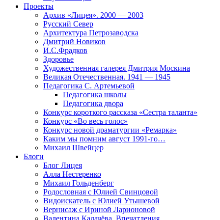
Проекты
Архив «Лицея». 2000 — 2003
Русский Север
Архитектура Петрозаводска
Дмитрий Новиков
И.С.Фрадков
Здоровье
Художественная галерея Дмитрия Москина
Великая Отечественная. 1941 — 1945
Педагогика С. Артемьевой
Педагогика школы
Педагогика двора
Конкурс короткого рассказа «Сестра таланта»
Конкурс «Во весь голос»
Конкурс новой драматургии «Ремарка»
Каким мы помним август 1991-го…
Михаил Швейцер
Блоги
Блог Лицея
Алла Нестеренко
Михаил Гольденберг
Родословная с Юлией Свинцовой
Видоискатель с Юлией Утышевой
Вернисаж с Ириной Ларионовой
Валентина Калачёва. Впечатления