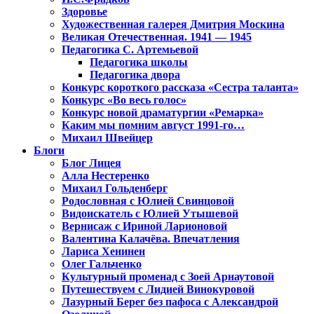
Здоровье
Художественная галерея Дмитрия Москина
Великая Отечественная. 1941 — 1945
Педагогика С. Артемьевой
Педагогика школы
Педагогика двора
Конкурс короткого рассказа «Сестра таланта»
Конкурс «Во весь голос»
Конкурс новой драматургии «Ремарка»
Каким мы помним август 1991-го…
Михаил Швейцер
Блоги
Блог Лицея
Алла Нестеренко
Михаил Гольденберг
Родословная с Юлией Свинцовой
Видоискатель с Юлией Утышевой
Вернисаж с Ириной Ларионовой
Валентина Калачёва. Впечатления
Лариса Хенинен
Олег Гальченко
Культурный променад с Зоей Арнаутовой
Путешествуем с Лидией Винокуровой
Лазурный Берег без пафоса с Александрой