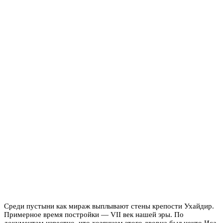
Среди пустыни как мираж выплывают стены крепости Ухайдир.
Примерное время постройки — VII век нашей эры. По
документам известно, что хозяином этого дворца был некто Иса