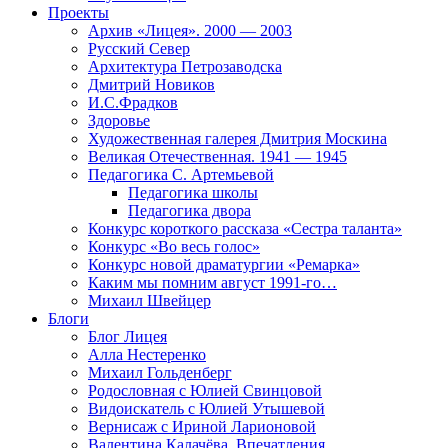
Проекты
Архив «Лицея». 2000 — 2003
Русский Север
Архитектура Петрозаводска
Дмитрий Новиков
И.С.Фрадков
Здоровье
Художественная галерея Дмитрия Москина
Великая Отечественная. 1941 — 1945
Педагогика С. Артемьевой
Педагогика школы
Педагогика двора
Конкурс короткого рассказа «Сестра таланта»
Конкурс «Во весь голос»
Конкурс новой драматургии «Ремарка»
Каким мы помним август 1991-го…
Михаил Швейцер
Блоги
Блог Лицея
Алла Нестеренко
Михаил Гольденберг
Родословная с Юлией Свинцовой
Видоискатель с Юлией Утышевой
Вернисаж с Ириной Ларионовой
Валентина Калачёва. Впечатления