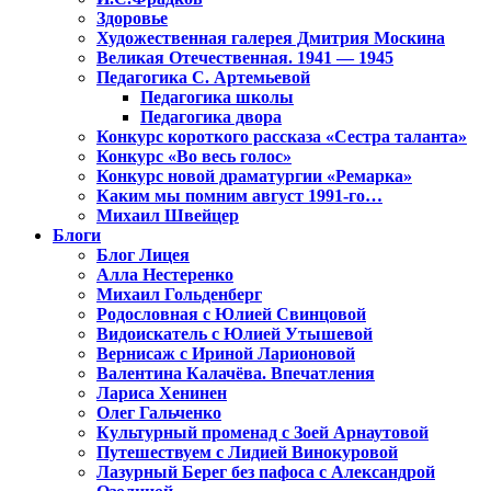
Здоровье
Художественная галерея Дмитрия Москина
Великая Отечественная. 1941 — 1945
Педагогика С. Артемьевой
Педагогика школы
Педагогика двора
Конкурс короткого рассказа «Сестра таланта»
Конкурс «Во весь голос»
Конкурс новой драматургии «Ремарка»
Каким мы помним август 1991-го…
Михаил Швейцер
Блоги
Блог Лицея
Алла Нестеренко
Михаил Гольденберг
Родословная с Юлией Свинцовой
Видоискатель с Юлией Утышевой
Вернисаж с Ириной Ларионовой
Валентина Калачёва. Впечатления
Лариса Хенинен
Олег Гальченко
Культурный променад с Зоей Арнаутовой
Путешествуем с Лидией Винокуровой
Лазурный Берег без пафоса с Александрой