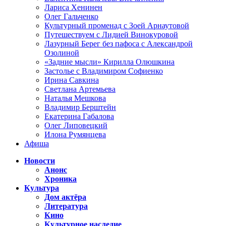
Лариса Хенинен
Олег Гальченко
Культурный променад с Зоей Арнаутовой
Путешествуем с Лидией Винокуровой
Лазурный Берег без пафоса с Александрой
Озолиной
«Задние мысли» Кирилла Олюшкина
Застолье с Владимиром Софиенко
Ирина Савкина
Светлана Артемьева
Наталья Мешкова
Владимир Берштейн
Екатерина Габалова
Олег Липовецкий
Илона Румянцева
Афиша
Новости
Анонс
Хроника
Культура
Дом актёра
Литература
Кино
Культурное наследие