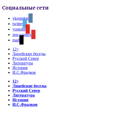
Социальные сети
vkontakte
twitter
youtube
zen-yandex
mail
12+
Лицейские беседы
Русский Север
Литература
История
И.С.Фрадков
12+
Лицейские беседы
Русский Север
Литература
История
И.С.Фрадков