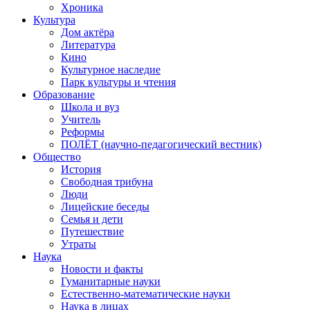
Хроника
Культура
Дом актёра
Литература
Кино
Культурное наследие
Парк культуры и чтения
Образование
Школа и вуз
Учитель
Реформы
ПОЛЁТ (научно-педагогический вестник)
Общество
История
Свободная трибуна
Люди
Лицейские беседы
Семья и дети
Путешествие
Утраты
Наука
Новости и факты
Гуманитарные науки
Естественно-математические науки
Наука в лицах