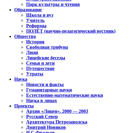
Парк культуры и чтения
Образование
Школа и вуз
Учитель
Реформы
ПОЛЁТ (научно-педагогический вестник)
Общество
История
Свободная трибуна
Люди
Лицейские беседы
Семья и дети
Путешествие
Утраты
Наука
Новости и факты
Гуманитарные науки
Естественно-математические науки
Наука в лицах
Проекты
Архив «Лицея». 2000 — 2003
Русский Север
Архитектура Петрозаводска
Дмитрий Новиков
И.С.Фрадков