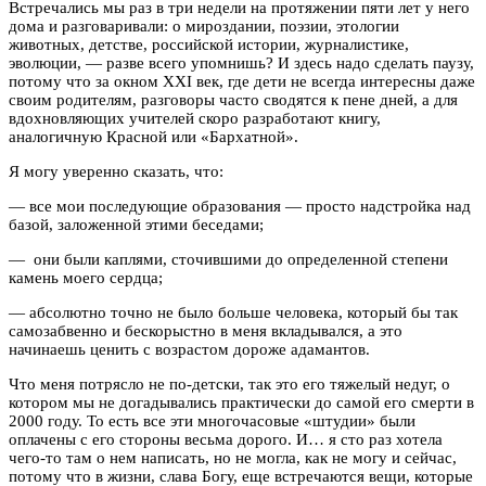
Встречались мы раз в три недели на протяжении пяти лет у него
дома и разговаривали: о мироздании, поэзии, этологии
животных, детстве, российской истории, журналистике,
эволюции, — разве всего упомнишь? И здесь надо сделать паузу,
потому что за окном XXI век, где дети не всегда интересны даже
своим родителям, разговоры часто сводятся к пене дней, а для
вдохновляющих учителей скоро разработают книгу,
аналогичную Красной или «Бархатной».
Я могу уверенно сказать, что:
— все мои последующие образования — просто надстройка над
базой, заложенной этими беседами;
— они были каплями, сточившими до определенной степени
камень моего сердца;
— абсолютно точно не было больше человека, который бы так
самозабвенно и бескорыстно в меня вкладывался, а это
начинаешь ценить с возрастом дороже адамантов.
Что меня потрясло не по-детски, так это его тяжелый недуг, о
котором мы не догадывались практически до самой его смерти в
2000 году. То есть все эти многочасовые «штудии» были
оплачены с его стороны весьма дорого. И… я сто раз хотела
чего-то там о нем написать, но не могла, как не могу и сейчас,
потому что в жизни, слава Богу, еще встречаются вещи, которые