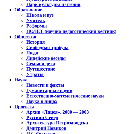
Парк культуры и чтения
Образование
Школа и вуз
Учитель
Реформы
ПОЛЁТ (научно-педагогический вестник)
Общество
История
Свободная трибуна
Люди
Лицейские беседы
Семья и дети
Путешествие
Утраты
Наука
Новости и факты
Гуманитарные науки
Естественно-математические науки
Наука в лицах
Проекты
Архив «Лицея». 2000 — 2003
Русский Север
Архитектура Петрозаводска
Дмитрий Новиков
И.С.Фрадков