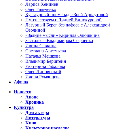
Лариса Хенинен
Олег Гальченко
Культурный променад с Зоей Арнаутовой
Путешествуем с Лидией Винокуровой
Лазурный Берег без пафоса с Александрой
Озолиной
«Задние мысли» Кирилла Олюшкина
Застолье с Владимиром Софиенко
Ирина Савкина
Светлана Артемьева
Наталья Мешкова
Владимир Берштейн
Екатерина Габалова
Олег Липовецкий
Илона Румянцева
Афиша
Новости
Анонс
Хроника
Культура
Дом актёра
Литература
Кино
Культурное наследие