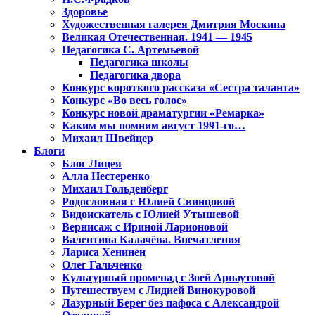
Здоровье
Художественная галерея Дмитрия Москина
Великая Отечественная. 1941 — 1945
Педагогика С. Артемьевой
Педагогика школы
Педагогика двора
Конкурс короткого рассказа «Сестра таланта»
Конкурс «Во весь голос»
Конкурс новой драматургии «Ремарка»
Каким мы помним август 1991-го…
Михаил Швейцер
Блоги
Блог Лицея
Алла Нестеренко
Михаил Гольденберг
Родословная с Юлией Свинцовой
Видоискатель с Юлией Утышевой
Вернисаж с Ириной Ларионовой
Валентина Калачёва. Впечатления
Лариса Хенинен
Олег Гальченко
Культурный променад с Зоей Арнаутовой
Путешествуем с Лидией Винокуровой
Лазурный Берег без пафоса с Александрой