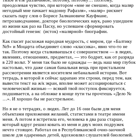
преодолевая чувство, при котором «мне не смешно, когда маляр
негодный мне пачкает мадонну Рафаэля», «маляр» рискнет
сказать пару слов о Борисе Залмановиче Кауфмане,
петрозаводчанине, докторе биологических наук, рано ушедшем
из жизни как раз на Пасху, но успевшем сформировать
достойный генезис (исток) «малярной» биографии.
Как гласит расхожая народная мудрость, с миром, где «Балтику
№9» и Моцарта объединяет слово «классика», явно что-то не
так. Поэтому когда сталкиваешься с совершенством — в людях,
явлениях, отношениях, предметах, — это бодрит, как от разряда
в 220 вольт. У меня так было не однажды — ведь наш мир глубок
настолько, что даже самая банальная вещь при пристальном
рассмотрении является носителем небанальной истории. Вот
тетрадь, в которой я сейчас царапаю эти строки, перед тем, как
вывести текст на ж/к экран, вполне может ассоциироваться с
человеческой жизнью — всякий твой поступок фиксируется,
подшивается, а на обложке в конце пути ты прочтешь «Дело №
…». И хорошо бы не расстрельное.
Но я не о тетрадях, о людях. Лет до 16 они были для меня
объектами приложения желаний, статистами в театре имени
меня. А потом я встретила его, человека в два раза старше,
который вдруг решил ковать из меня и двух моих подружек
нечто стоящее. Работал он в Республиканской очно-заочной
школе для одаренных детей, вдохновлял слушателей биологией.