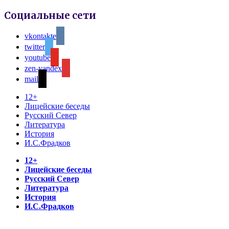
Социальные сети
vkontakte
twitter
youtube
zen-yandex
mail
12+
Лицейские беседы
Русский Север
Литература
История
И.С.Фрадков
12+
Лицейские беседы
Русский Север
Литература
История
И.С.Фрадков