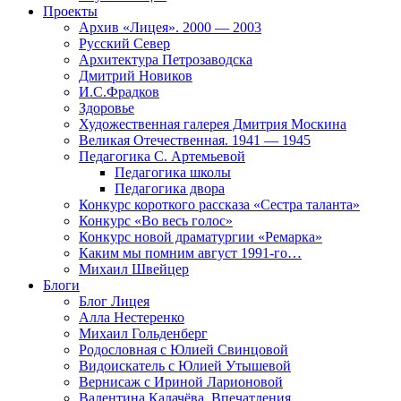
Проекты
Архив «Лицея». 2000 — 2003
Русский Север
Архитектура Петрозаводска
Дмитрий Новиков
И.С.Фрадков
Здоровье
Художественная галерея Дмитрия Москина
Великая Отечественная. 1941 — 1945
Педагогика С. Артемьевой
Педагогика школы
Педагогика двора
Конкурс короткого рассказа «Сестра таланта»
Конкурс «Во весь голос»
Конкурс новой драматургии «Ремарка»
Каким мы помним август 1991-го…
Михаил Швейцер
Блоги
Блог Лицея
Алла Нестеренко
Михаил Гольденберг
Родословная с Юлией Свинцовой
Видоискатель с Юлией Утышевой
Вернисаж с Ириной Ларионовой
Валентина Калачёва. Впечатления