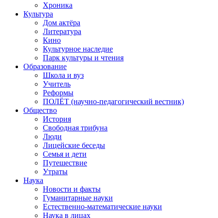
Хроника
Культура
Дом актёра
Литература
Кино
Культурное наследие
Парк культуры и чтения
Образование
Школа и вуз
Учитель
Реформы
ПОЛЁТ (научно-педагогический вестник)
Общество
История
Свободная трибуна
Люди
Лицейские беседы
Семья и дети
Путешествие
Утраты
Наука
Новости и факты
Гуманитарные науки
Естественно-математические науки
Наука в лицах