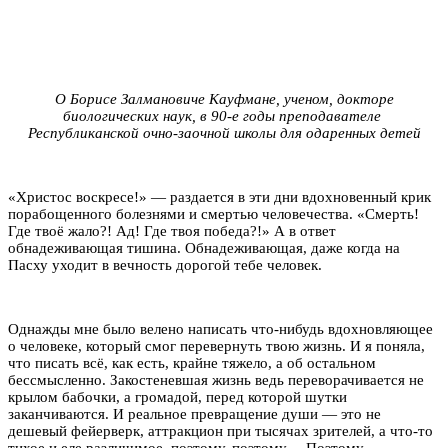
О Борисе Залмановиче Кауфмане, ученом, докторе
биологических наук, в 90-е годы преподавателе
Республиканской очно-заочной школы для одаренных детей
«Христос воскресе!» — раздается в эти дни вдохновенный крик
порабощенного болезнями и смертью человечества. «Смерть!
Где твоё жало?! Ад! Где твоя победа?!» А в ответ
обнадеживающая тишина. Обнадеживающая, даже когда на
Пасху уходит в вечность дорогой тебе человек.
Однажды мне было велено написать что-нибудь вдохновляющее
о человеке, который смог перевернуть твою жизнь. И я поняла,
что писать всё, как есть, крайне тяжело, а об остальном
бессмысленно. Закостеневшая жизнь ведь переворачивается не
крылом бабочки, а громадой, перед которой шутки
заканчиваются. И реальное превращение души — это не
дешевый фейерверк, аттракцион при тысячах зрителей, а что-то
тихое и еле различимое, поэтому, поэтому… Поэтому,