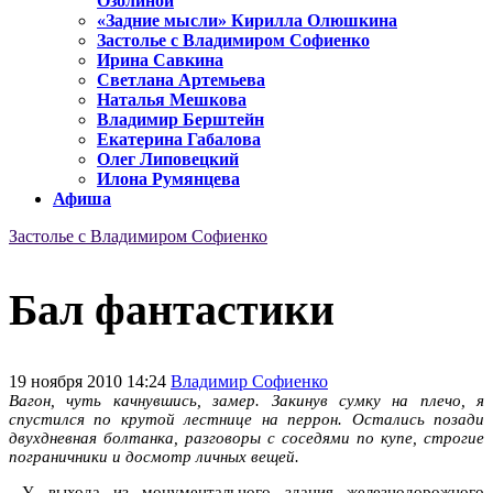
Озолиной
«Задние мысли» Кирилла Олюшкина
Застолье с Владимиром Софиенко
Ирина Савкина
Светлана Артемьева
Наталья Мешкова
Владимир Берштейн
Екатерина Габалова
Олег Липовецкий
Илона Румянцева
Афиша
Застолье с Владимиром Софиенко
Бал фантастики
19 ноября 2010 14:24
Владимир Софиенко
Вагон, чуть качнувшись, замер. Закинув сумку на плечо, я
спустился по крутой лестнице на перрон. Остались позади
двухдневная болтанка, разговоры с соседями по купе, строгие
пограничники и досмотр личных вещей.
У выхода из монументального здания железнодорожного