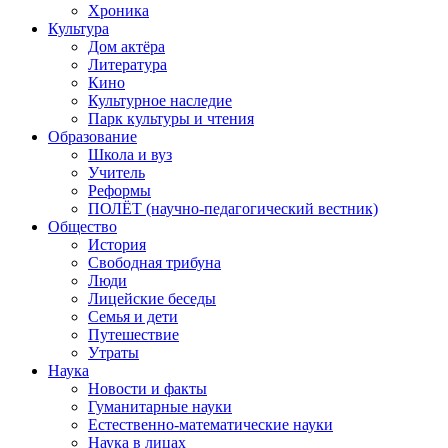
Хроника
Культура
Дом актёра
Литература
Кино
Культурное наследие
Парк культуры и чтения
Образование
Школа и вуз
Учитель
Реформы
ПОЛЁТ (научно-педагогический вестник)
Общество
История
Свободная трибуна
Люди
Лицейские беседы
Семья и дети
Путешествие
Утраты
Наука
Новости и факты
Гуманитарные науки
Естественно-математические науки
Наука в лицах