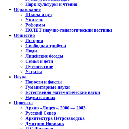
Парк культуры и чтения
Образование
Школа и вуз
Учитель
Реформы
ПОЛЁТ (научно-педагогический вестник)
Общество
История
Свободная трибуна
Люди
Лицейские беседы
Семья и дети
Путешествие
Утраты
Наука
Новости и факты
Гуманитарные науки
Естественно-математические науки
Наука в лицах
Проекты
Архив «Лицея». 2000 — 2003
Русский Север
Архитектура Петрозаводска
Дмитрий Новиков
И.С.Фрадков