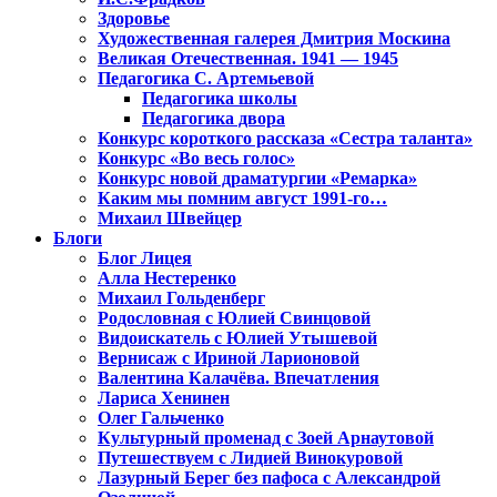
Здоровье
Художественная галерея Дмитрия Москина
Великая Отечественная. 1941 — 1945
Педагогика С. Артемьевой
Педагогика школы
Педагогика двора
Конкурс короткого рассказа «Сестра таланта»
Конкурс «Во весь голос»
Конкурс новой драматургии «Ремарка»
Каким мы помним август 1991-го…
Михаил Швейцер
Блоги
Блог Лицея
Алла Нестеренко
Михаил Гольденберг
Родословная с Юлией Свинцовой
Видоискатель с Юлией Утышевой
Вернисаж с Ириной Ларионовой
Валентина Калачёва. Впечатления
Лариса Хенинен
Олег Гальченко
Культурный променад с Зоей Арнаутовой
Путешествуем с Лидией Винокуровой
Лазурный Берег без пафоса с Александрой