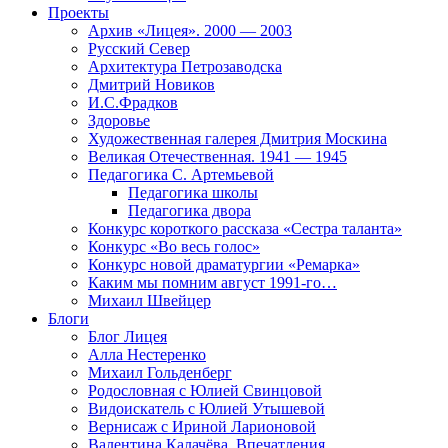
Проекты
Архив «Лицея». 2000 — 2003
Русский Север
Архитектура Петрозаводска
Дмитрий Новиков
И.С.Фрадков
Здоровье
Художественная галерея Дмитрия Москина
Великая Отечественная. 1941 — 1945
Педагогика С. Артемьевой
Педагогика школы
Педагогика двора
Конкурс короткого рассказа «Сестра таланта»
Конкурс «Во весь голос»
Конкурс новой драматургии «Ремарка»
Каким мы помним август 1991-го…
Михаил Швейцер
Блоги
Блог Лицея
Алла Нестеренко
Михаил Гольденберг
Родословная с Юлией Свинцовой
Видоискатель с Юлией Утышевой
Вернисаж с Ириной Ларионовой
Валентина Калачёва. Впечатления