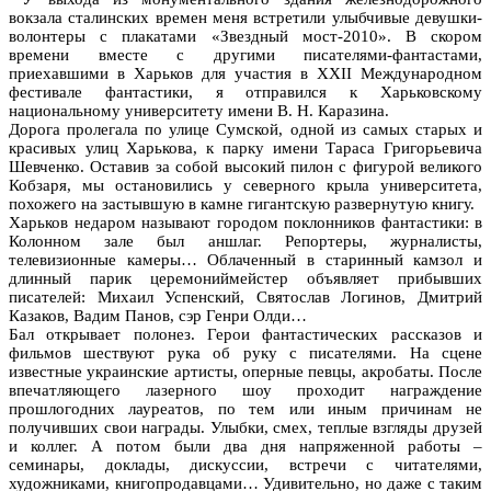
вокзала сталинских времен меня встретили улыбчивые девушки-
волонтеры с плакатами «Звездный мост-2010». В скором
времени вместе с другими писателями-фантастами,
приехавшими в Харьков для участия в XXII Международном
фестивале фантастики, я отправился к Харьковскому
национальному университету имени В. Н. Каразина.
Дорога пролегала по улице Сумской, одной из самых старых и
красивых улиц Харькова, к парку имени Тараса Григорьевича
Шевченко. Оставив за собой высокий пилон с фигурой великого
Кобзаря, мы остановились у северного крыла университета,
похожего на застывшую в камне гигантскую развернутую книгу.
Харьков недаром называют городом поклонников фантастики: в
Колонном зале был аншлаг. Репортеры, журналисты,
телевизионные камеры… Облаченный в старинный камзол и
длинный парик церемониймейстер объявляет прибывших
писателей: Михаил Успенский, Святослав Логинов, Дмитрий
Казаков, Вадим Панов, сэр Генри Олди…
Бал открывает полонез. Герои фантастических рассказов и
фильмов шествуют рука об руку с писателями. На сцене
известные украинские артисты, оперные певцы, акробаты. После
впечатляющего лазерного шоу проходит награждение
прошлогодних лауреатов, по тем или иным причинам не
получивших свои награды. Улыбки, смех, теплые взгляды друзей
и коллег. А потом были два дня напряженной работы –
семинары, доклады, дискуссии, встречи с читателями,
художниками, книгопродавцами… Удивительно, но даже с таким