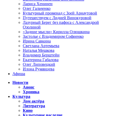
Лариса Хенинен
Олег Гальченко
Культурный променад с Зоей Арнаутовой
Путешествуем с Лидией Винокуровой
Лазурный Берег без пафоса с Александрой
Озолиной
«Задние мысли» Кирилла Олюшкина
Застолье с Владимиром Софиенко
Ирина Савкина
Светлана Артемьева
Наталья Мешкова
Владимир Берштейн
Екатерина Габалова
Олег Липовецкий
Илона Румянцева
Афиша
Новости
Анонс
Хроника
Культура
Дом актёра
Литература
Кино
Культурное наследие