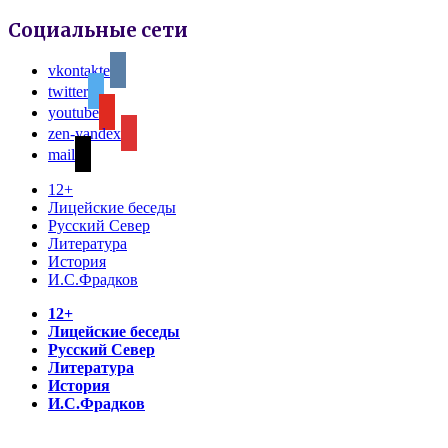
Социальные сети
vkontakte
twitter
youtube
zen-yandex
mail
12+
Лицейские беседы
Русский Север
Литература
История
И.С.Фрадков
12+
Лицейские беседы
Русский Север
Литература
История
И.С.Фрадков