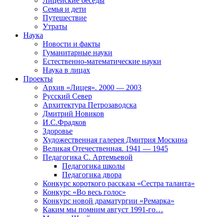
Лицейские беседы
Семья и дети
Путешествие
Утраты
Наука
Новости и факты
Гуманитарные науки
Естественно-математические науки
Наука в лицах
Проекты
Архив «Лицея». 2000 — 2003
Русский Север
Архитектура Петрозаводска
Дмитрий Новиков
И.С.Фрадков
Здоровье
Художественная галерея Дмитрия Москина
Великая Отечественная. 1941 — 1945
Педагогика С. Артемьевой
Педагогика школы
Педагогика двора
Конкурс короткого рассказа «Сестра таланта»
Конкурс «Во весь голос»
Конкурс новой драматургии «Ремарка»
Каким мы помним август 1991-го…