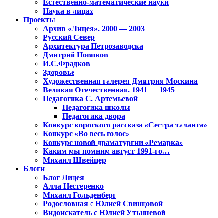
Естественно-математические науки
Наука в лицах
Проекты
Архив «Лицея». 2000 — 2003
Русский Север
Архитектура Петрозаводска
Дмитрий Новиков
И.С.Фрадков
Здоровье
Художественная галерея Дмитрия Москина
Великая Отечественная. 1941 — 1945
Педагогика С. Артемьевой
Педагогика школы
Педагогика двора
Конкурс короткого рассказа «Сестра таланта»
Конкурс «Во весь голос»
Конкурс новой драматургии «Ремарка»
Каким мы помним август 1991-го…
Михаил Швейцер
Блоги
Блог Лицея
Алла Нестеренко
Михаил Гольденберг
Родословная с Юлией Свинцовой
Видоискатель с Юлией Утышевой