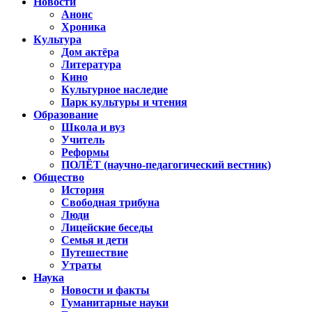
Новости
Анонс
Хроника
Культура
Дом актёра
Литература
Кино
Культурное наследие
Парк культуры и чтения
Образование
Школа и вуз
Учитель
Реформы
ПОЛЁТ (научно-педагогический вестник)
Общество
История
Свободная трибуна
Люди
Лицейские беседы
Семья и дети
Путешествие
Утраты
Наука
Новости и факты
Гуманитарные науки