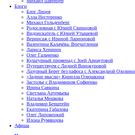
Михаил Швейцер
Блоги
Блог Лицея
Алла Нестеренко
Михаил Гольденберг
Родословная с Юлией Свинцовой
Видоискатель с Юлией Утышевой
Вернисаж с Ириной Ларионовой
Валентина Калачёва. Впечатления
Лариса Хенинен
Олег Гальченко
Культурный променад с Зоей Арнаутовой
Путешествуем с Лидией Винокуровой
Лазурный Берег без пафоса с Александрой Озолино
«Задние мысли» Кирилла Олюшкина
Застолье с Владимиром Софиенко
Ирина Савкина
Светлана Артемьева
Наталья Мешкова
Владимир Берштейн
Екатерина Габалова
Олег Липовецкий
Илона Румянцева
Афиша