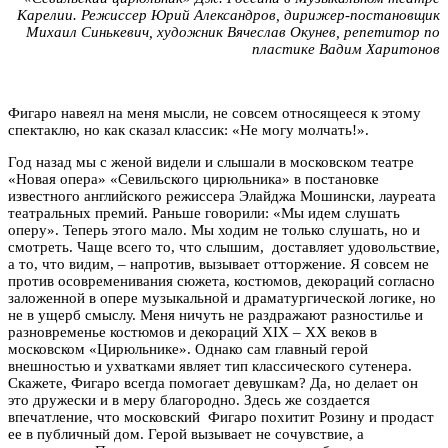
Карелии. Режиссер Юрий Александров, дирижер-постановщик
Михаил Синькевич, художник Вячеслав Окунев, репетитор по
пластике Вадим Харитонов
Фигаро навеял на меня мысли, не совсем относящееся к этому
спектаклю, но как сказал классик: «Не могу молчать!».
Год назад мы с женой видели и слышали в московском театре
«Новая опера» «Севильского цирюльника» в постановке
известного английского режиссера Элайджа Мошински, лауреата
театральных премий. Раньше говорили: «Мы идем слушать
оперу». Теперь этого мало. Мы ходим не только слушать, но и
смотреть. Чаще всего то, что слышим, доставляет удовольствие,
а то, что видим, – напротив, вызывает отторжение. Я совсем не
против осовременивания сюжета, костюмов, декораций согласно
заложенной в опере музыкальной и драматургической логике, но
не в ущерб смыслу. Меня ничуть не раздражают разностилье и
разновременье костюмов и декораций XIX – XX веков в
московском «Цирюльнике». Однако сам главный герой
внешностью и ухватками являет тип классического сутенера.
Скажете, Фигаро всегда помогает девушкам? Да, но делает он
это дружески и в меру благородно. Здесь же создается
впечатление, что московский Фигаро похитит Розину и продаст
ее в публичный дом. Герой вызывает не сочувствие, а