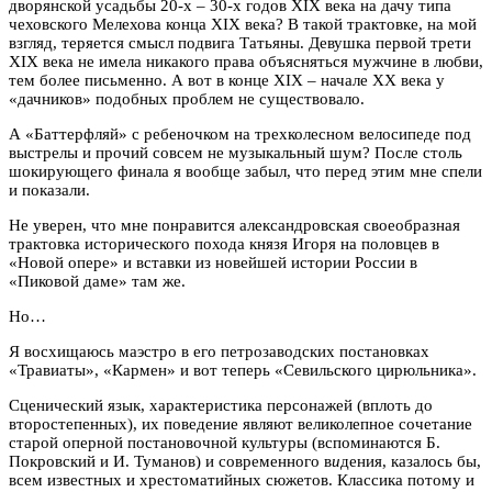
дворянской усадьбы 20-х – 30-х годов XIX века на дачу типа
чеховского Мелехова конца XIX века? В такой трактовке, на мой
взгляд, теряется смысл подвига Татьяны. Девушка первой трети
XIX века не имела никакого права объясняться мужчине в любви,
тем более письменно. А вот в конце XIX – начале XX века у
«дачников» подобных проблем не существовало.
А «Баттерфляй» с ребеночком на трехколесном велосипеде под
выстрелы и прочий совсем не музыкальный шум? После столь
шокирующего финала я вообще забыл, что перед этим мне спели
и показали.
Не уверен, что мне понравится александровская своеобразная
трактовка исторического похода князя Игоря на половцев в
«Новой опере» и вставки из новейшей истории России в
«Пиковой даме» там же.
Но…
Я восхищаюсь маэстро в его петрозаводских постановках
«Травиаты», «Кармен» и вот теперь «Севильского цирюльника».
Сценический язык, характеристика персонажей (вплоть до
второстепенных), их поведение являют великолепное сочетание
старой оперной постановочной культуры (вспоминаются Б.
Покровский и И. Туманов) и современного в
и
дения, казалось бы,
всем известных и хрестоматийных сюжетов. Классика потому и