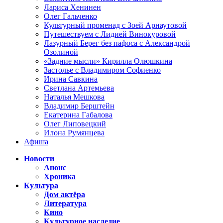
Лариса Хенинен
Олег Гальченко
Культурный променад с Зоей Арнаутовой
Путешествуем с Лидией Винокуровой
Лазурный Берег без пафоса с Александрой
Озолиной
«Задние мысли» Кирилла Олюшкина
Застолье с Владимиром Софиенко
Ирина Савкина
Светлана Артемьева
Наталья Мешкова
Владимир Берштейн
Екатерина Габалова
Олег Липовецкий
Илона Румянцева
Афиша
Новости
Анонс
Хроника
Культура
Дом актёра
Литература
Кино
Культурное наследие