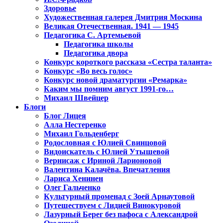
Здоровье
Художественная галерея Дмитрия Москина
Великая Отечественная. 1941 — 1945
Педагогика С. Артемьевой
Педагогика школы
Педагогика двора
Конкурс короткого рассказа «Сестра таланта»
Конкурс «Во весь голос»
Конкурс новой драматургии «Ремарка»
Каким мы помним август 1991-го…
Михаил Швейцер
Блоги
Блог Лицея
Алла Нестеренко
Михаил Гольденберг
Родословная с Юлией Свинцовой
Видоискатель с Юлией Утышевой
Вернисаж с Ириной Ларионовой
Валентина Калачёва. Впечатления
Лариса Хенинен
Олег Гальченко
Культурный променад с Зоей Арнаутовой
Путешествуем с Лидией Винокуровой
Лазурный Берег без пафоса с Александрой