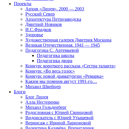
Проекты
Архив «Лицея». 2000 — 2003
Русский Север
Архитектура Петрозаводска
Дмитрий Новиков
И.С.Фрадков
Здоровье
Художественная галерея Дмитрия Москина
Великая Отечественная. 1941 — 1945
Педагогика С. Артемьевой
Педагогика школы
Педагогика двора
Конкурс короткого рассказа «Сестра таланта»
Конкурс «Во весь голос»
Конкурс новой драматургии «Ремарка»
Каким мы помним август 1991-го…
Михаил Швейцер
Блоги
Блог Лицея
Алла Нестеренко
Михаил Гольденберг
Родословная с Юлией Свинцовой
Видоискатель с Юлией Утышевой
Вернисаж с Ириной Ларионовой
Валентина Калачёва. Впечатления