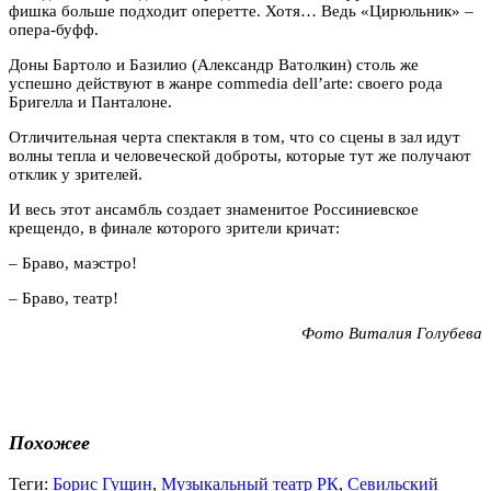
фишка больше подходит оперетте. Хотя… Ведь «Цирюльник» –
опера-буфф.
Доны Бартоло и Базилио (Александр Ватолкин) столь же
успешно действуют в жанре commedia dell’arte: своего рода
Бригелла и Панталоне.
Отличительная черта спектакля в том, что со сцены в зал идут
волны тепла и человеческой доброты, которые тут же получают
отклик у зрителей.
И весь этот ансамбль создает знаменитое Россиниевское
крещендо, в финале которого зрители кричат:
– Браво, маэстро!
– Браво, театр!
Фото Виталия Голубева
Похожее
Теги:
Борис Гущин
,
Музыкальный театр РК
,
Севильский