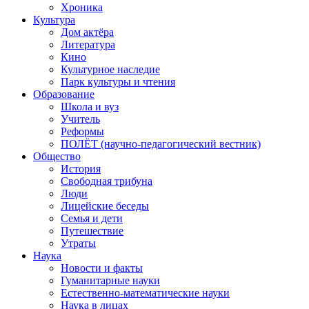
Хроника
Культура
Дом актёра
Литература
Кино
Культурное наследие
Парк культуры и чтения
Образование
Школа и вуз
Учитель
Реформы
ПОЛЁТ (научно-педагогический вестник)
Общество
История
Свободная трибуна
Люди
Лицейские беседы
Семья и дети
Путешествие
Утраты
Наука
Новости и факты
Гуманитарные науки
Естественно-математические науки
Наука в лицах