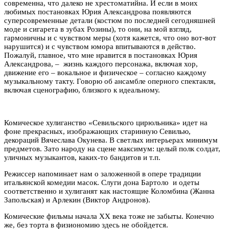
современна, что далеко не хрестоматийна. И если в моих
любимых постановках Юрия Александрова появляются
суперсовременные детали (костюм по последней сегодняшней
моде и сигарета в зубах Розины), то они, на мой взгляд,
гармоничны и с чувством меры (хотя кажется, что оно вот-вот
нарушится) и с чувством юмора впитываются в действо.
Пожалуй, главное, что мне нравится в постановках Юрия
Александрова, – жизнь каждого персонажа, включая хор,
движение его – вокальное и физическое – согласно каждому
музыкальному такту. Говорю об ансамбле оперного спектакля,
включая сценографию, близкого к идеальному.
Комическое хулиганство «Севильского цирюльника» идет на
фоне прекрасных, изображающих старинную Севилью,
декораций Вячеслава Окунева. В светлых интерьерах минимум
предметов. Зато народу на сцене максимум: целый полк солдат,
уличных музыкантов, каких-то бандитов и т.п.
Режиссер напоминает нам о заложенной в опере традиции
итальянской комедии масок. Слуги дона Бартоло и одеты
соответственно и хулиганят как настоящие Коломбина (Жанна
Запольская) и Арлекин (Виктор Андронов).
Комические фильмы начала XX века тоже не забыты. Конечно
же, без торта в физиономию здесь не обойдется.