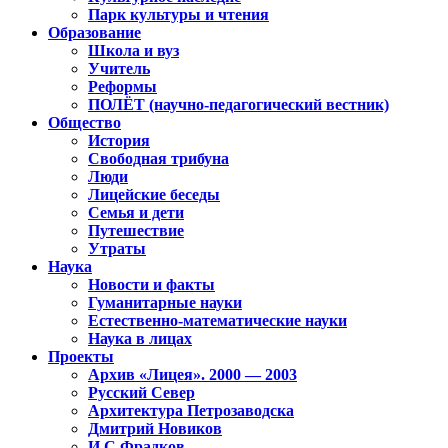
Парк культуры и чтения
Образование
Школа и вуз
Учитель
Реформы
ПОЛЁТ (научно-педагогический вестник)
Общество
История
Свободная трибуна
Люди
Лицейские беседы
Семья и дети
Путешествие
Утраты
Наука
Новости и факты
Гуманитарные науки
Естественно-математические науки
Наука в лицах
Проекты
Архив «Лицея». 2000 — 2003
Русский Север
Архитектура Петрозаводска
Дмитрий Новиков
И.С.Фрадков