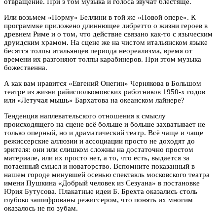
отвращение. При э том музыка и голоса звучат блестяще.
Или возьмем «Норму» Беллини в той же «Новой опере». К
программке приложено длиннющее либретто о жизни героев в
древнем Риме и о том, что действие связано как-то с языческим
друидским храмом. На сцене же на чистом итальянском языке
бесятся толпы итальянцев периода неореализма, время от
времени их разгоняют толпы карабинеров. При этом музыка
божественна.
А как вам нравится «Евгений Онегин» Чернякова в Большом
театре из жизни райисполкомовских работников 1950-х годов
или «Летучая мышь» Бархатова на океанском лайнере?
Тенденция наплевательского отношения к смыслу
происходящего на сцене всё больше и больше захватывает не
только оперный, но и драматический театр. Всё чаще и чаще
режиссерские аллюзии и ассоциации просто не доходят до
зрителя: они или слишком сложны на достаточно простом
материале, или их просто нет, а то, что есть, выдается за
потаенный смысл и новаторство. Вспомните показанный в
нашем городе минувшей осенью спектакль московского театра
имени Пушкина «Добрый человек из Сезуана» в постановке
Юрия Бутусова. Плакатные идеи Б. Брехта оказались столь
глубоко зашифрованы режиссером, что понять их многим
оказалось не по зубам.