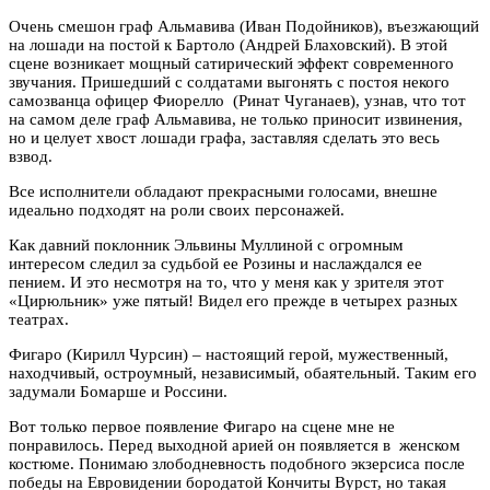
Очень смешон граф Альмавива (Иван Подойников), въезжающий
на лошади на постой к Бартоло (Андрей Блаховский). В этой
сцене возникает мощный сатирический эффект современного
звучания. Пришедший с солдатами выгонять с постоя некого
самозванца офицер Фиорелло (Ринат Чуганаев), узнав, что тот
на самом деле граф Альмавива, не только приносит извинения,
но и целует хвост лошади графа, заставляя сделать это весь
взвод.
Все исполнители обладают прекрасными голосами, внешне
идеально подходят на роли своих персонажей.
Как давний поклонник Эльвины Муллиной с огромным
интересом следил за судьбой ее Розины и наслаждался ее
пением. И это несмотря на то, что у меня как у зрителя этот
«Цирюльник» уже пятый! Видел его прежде в четырех разных
театрах.
Фигаро (Кирилл Чурсин) – настоящий герой, мужественный,
находчивый, остроумный, независимый, обаятельный. Таким его
задумали Бомарше и Россини.
Вот только первое появление Фигаро на сцене мне не
понравилось. Перед выходной арией он появляется в женском
костюме. Понимаю злободневность подобного экзерсиса после
победы на Евровидении бородатой Кончиты Вурст, но такая