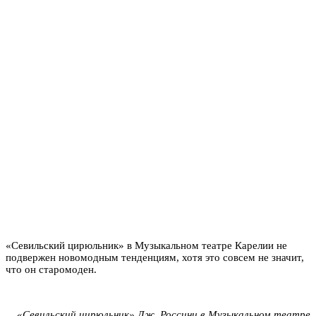
«Севильский цирюльник» в Музыкальном театре Карелии не
подвержен новомодным тенденциям, хотя это совсем не значит,
что он старомоден.
«Севильский цирюльник» Дж. Россини в Музыкальном театре