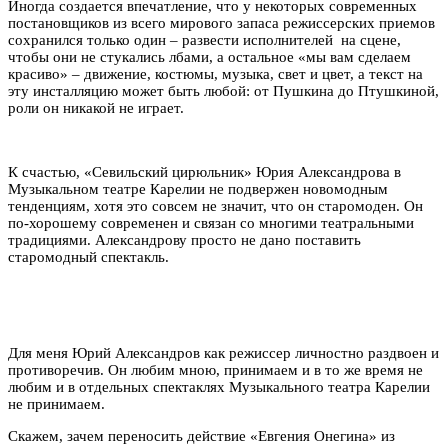
Иногда создается впечатление, что у некоторых современных
постановщиков из всего мирового запаса режиссерских приемов
сохранился только один – развести исполнителей на сцене,
чтобы они не стукались лбами, а остальное «мы вам сделаем
красиво» – движение, костюмы, музыка, свет и цвет, а текст на
эту инсталляцию может быть любой: от Пушкина до Птушкиной,
роли он никакой не играет.
К счастью, «Севильский цирюльник» Юрия Александрова в
Музыкальном театре Карелии не подвержен новомодным
тенденциям, хотя это совсем не значит, что он старомоден. Он
по-хорошему современен и связан со многими театральными
традициями. Александрову просто не дано поставить
старомодный спектакль.
Для меня Юрий Александров как режиссер личностно раздвоен и
противоречив. Он любим мною, принимаем и в то же время не
любим и в отдельных спектаклях Музыкального театра Карелии
не принимаем.
Скажем, зачем переносить действие «Евгения Онегина» из