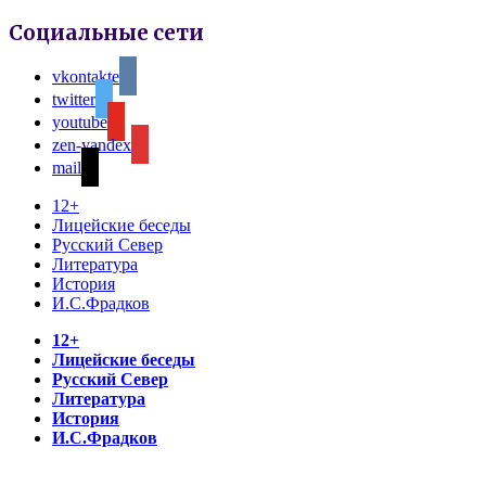
Социальные сети
vkontakte
twitter
youtube
zen-yandex
mail
12+
Лицейские беседы
Русский Север
Литература
История
И.С.Фрадков
12+
Лицейские беседы
Русский Север
Литература
История
И.С.Фрадков