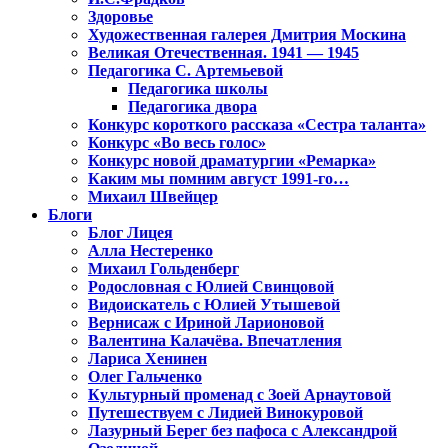
Здоровье
Художественная галерея Дмитрия Москина
Великая Отечественная. 1941 — 1945
Педагогика С. Артемьевой
Педагогика школы
Педагогика двора
Конкурс короткого рассказа «Сестра таланта»
Конкурс «Во весь голос»
Конкурс новой драматургии «Ремарка»
Каким мы помним август 1991-го…
Михаил Швейцер
Блоги
Блог Лицея
Алла Нестеренко
Михаил Гольденберг
Родословная с Юлией Свинцовой
Видоискатель с Юлией Утышевой
Вернисаж с Ириной Ларионовой
Валентина Калачёва. Впечатления
Лариса Хенинен
Олег Гальченко
Культурный променад с Зоей Арнаутовой
Путешествуем с Лидией Винокуровой
Лазурный Берег без пафоса с Александрой