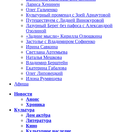
Лариса Хенинен
Олег Гальченко
Культурный променад с Зоей Арнаутовой
Путешествуем с Лидией Винокуровой
Лазурный Берег без пафоса с Александрой
Озолиной
«Задние мысли» Кирилла Олюшкина
Застолье с Владимиром Софиенко
Ирина Савкина
Светлана Артемьева
Наталья Мешкова
Владимир Берштейн
Екатерина Габалова
Олег Липовецкий
Илона Румянцева
Афиша
Новости
Анонс
Хроника
Культура
Дом актёра
Литература
Кино
Культурное наследие