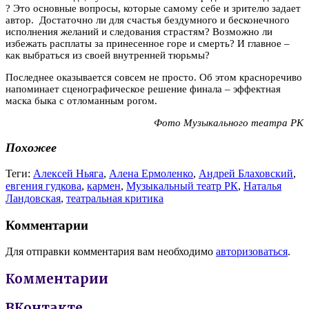
? Это основные вопросы, которые самому себе и зрителю задает
автор. Достаточно ли для счастья бездумного и бесконечного
исполнения желаний и следования страстям? Возможно ли
избежать расплаты за принесенное горе и смерть? И главное –
как выбраться из своей внутренней тюрьмы?
Последнее оказывается совсем не просто. Об этом красноречиво
напоминает сценографическое решение финала – эффектная
маска быка с отломанным рогом.
Фото Музыкального театра РК
Похожее
Теги:
Алексей Ньяга
,
Алена Ермоленко
,
Андрей Блаховский
,
евгения гудкова
,
кармен
,
Музыкальный театр РК
,
Наталья
Ландовская
,
театральная критика
Комментарии
Для отправки комментария вам необходимо
авторизоваться
.
Комментарии
ВКонтакте