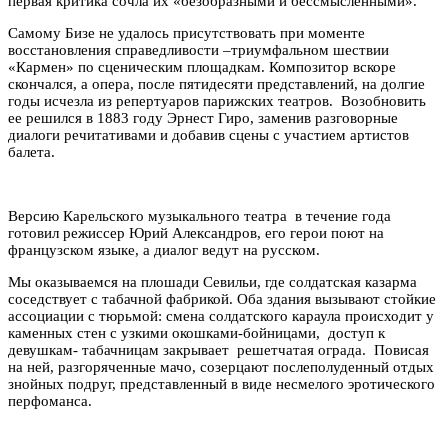
первая критика сочла их «безобразными и бессмысленными».
Самому Бизе не удалось присутствовать при моменте
восстановления справедливости –триумфальном шествии
«Кармен» по сценическим площадкам. Композитор вскоре
скончался, а опера, после пятидесяти представлений, на долгие
годы исчезла из репертуаров парижских театров. Возобновить
ее решился в 1883 году Эрнест Гиро, заменив разговорные
диалоги речитативами и добавив сцены с участием артистов
балета.
Версию Карельского музыкального театра в течение года
готовил режиссер Юрий Александров, его герои поют на
французском языке, а диалог ведут на русском.
Мы оказываемся на плошади Севильи, где солдатская казарма
соседствует с табачной фабрикой. Оба здания вызывают стойкие
ассоциации с тюрьмой: смена солдатского караула происходит у
каменных стен с узкими окошками-бойницами, доступ к
девушкам- табачницам закрывает решетчатая ограда. Повисая
на ней, разгоряченные мачо, созерцают послеполуденный отдых
знойных подруг, представленный в виде несмелого эротического
перфоманса.