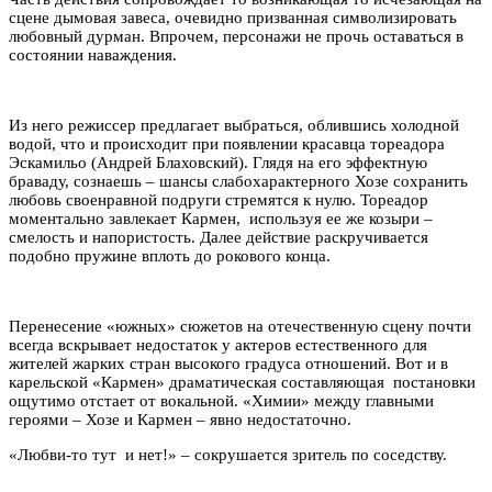
сцене дымовая завеса, очевидно призванная символизировать
любовный дурман. Впрочем, персонажи не прочь оставаться в
состоянии наваждения.
Из него режиссер предлагает выбраться, облившись холодной
водой, что и происходит при появлении красавца тореадора
Эскамильо (Андрей Блаховский). Глядя на его эффектную
браваду, сознаешь – шансы слабохарактерного Хозе сохранить
любовь своенравной подруги стремятся к нулю. Тореадор
моментально завлекает Кармен, используя ее же козыри –
смелость и напористость. Далее действие раскручивается
подобно пружине вплоть до рокового конца.
Перенесение «южных» сюжетов на отечественную сцену почти
всегда вскрывает недостаток у актеров естественного для
жителей жарких стран высокого градуса отношений. Вот и в
карельской «Кармен» драматическая составляющая постановки
ощутимо отстает от вокальной. «Химии» между главными
героями – Хозе и Кармен – явно недостаточно.
«Любви-то тут и нет!» – сокрушается зритель по соседству.