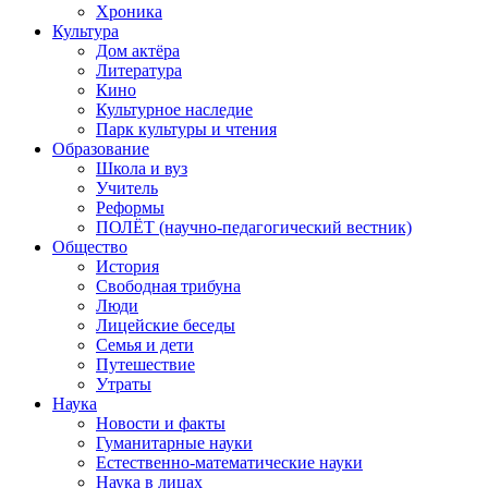
Хроника
Культура
Дом актёра
Литература
Кино
Культурное наследие
Парк культуры и чтения
Образование
Школа и вуз
Учитель
Реформы
ПОЛЁТ (научно-педагогический вестник)
Общество
История
Свободная трибуна
Люди
Лицейские беседы
Семья и дети
Путешествие
Утраты
Наука
Новости и факты
Гуманитарные науки
Естественно-математические науки
Наука в лицах