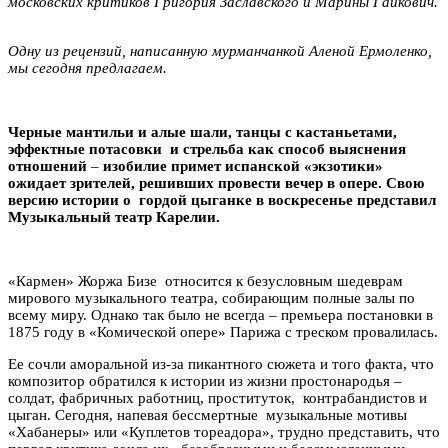
московских критиков Григория Заславского и Марины Гайкович.
Одну из рецензий, написанную мурманчанкой Аленой Ермоленко,
мы сегодня предлагаем.
Черные мантильи и алые шали, танцы с кастаньетами,
эффектные потасовки и стрельба как способ выяснения
отношений
–
изобилие примет испанской «экзотики»
ожидает зрителей, решивших провести вечер в опере. Свою
версию истории о гордой цыганке в воскресенье представил
Музыкальный театр Карелии.
«Кармен» Жоржа Бизе относится к безусловным шедеврам
мирового музыкального театра, собирающим полные залы по
всему миру. Однако так было не всегда – премьера постановки в
1875 году в «Комической опере» Парижа с треском провалилась.
Ее сочли аморальной из-за пикантного сюжета и того факта, что
композитор обратился к истории из жизни простонародья –
солдат, фабричных работниц, проституток, контрабандистов и
цыган. Сегодня, напевая бессмертные музыкальные мотивы
«Хабанеры» или «Куплетов тореадора», трудно представить, что