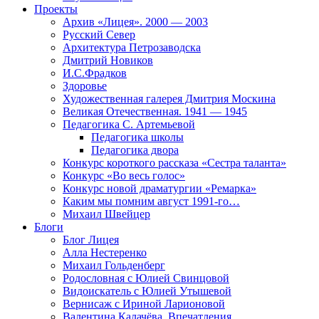
Проекты
Архив «Лицея». 2000 — 2003
Русский Север
Архитектура Петрозаводска
Дмитрий Новиков
И.С.Фрадков
Здоровье
Художественная галерея Дмитрия Москина
Великая Отечественная. 1941 — 1945
Педагогика С. Артемьевой
Педагогика школы
Педагогика двора
Конкурс короткого рассказа «Сестра таланта»
Конкурс «Во весь голос»
Конкурс новой драматургии «Ремарка»
Каким мы помним август 1991-го…
Михаил Швейцер
Блоги
Блог Лицея
Алла Нестеренко
Михаил Гольденберг
Родословная с Юлией Свинцовой
Видоискатель с Юлией Утышевой
Вернисаж с Ириной Ларионовой
Валентина Калачёва. Впечатления