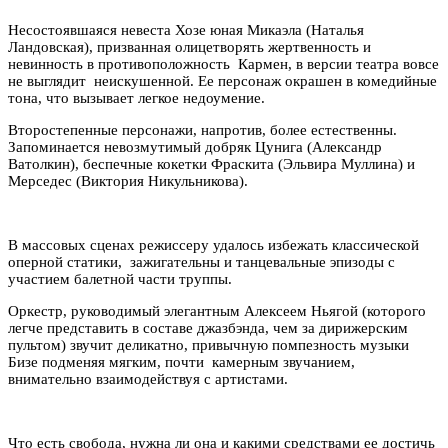
Несостоявшаяся невеста Хозе юная Микаэла (Наталья
Ландовская), призванная олицетворять жертвенность и
невинность в противоположность Кармен, в версии театра вовсе
не выглядит неискушенной. Ее персонаж окрашен в комедийные
тона, что вызывает легкое недоумение.
Второстепенные персонажи, напротив, более естественны.
Запоминается невозмутимый добряк Цунига (Александр
Ватолкин), беспечные кокетки Фраскита (Эльвира Муллина) и
Мерседес (Виктория Никульникова).
В массовых сценах режиссеру удалось избежать классической
оперной статики, зажигательны и танцевальные эпизоды с
участием балетной части труппы.
Оркестр, руководимый элегантным Алексеем Ньягой (которого
легче представить в составе джазбэнда, чем за дирижерским
пультом) звучит деликатно, привычную помпезность музыки
Бизе подменяя мягким, почти камерным звучанием,
внимательно взаимодействуя с артистами.
Что есть свобода, нужна ли она и какими средствами ее достичь