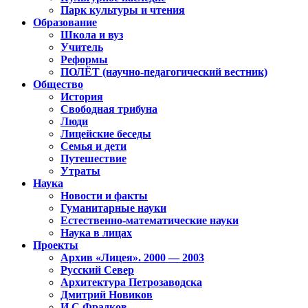
Парк культуры и чтения
Образование
Школа и вуз
Учитель
Реформы
ПОЛЁТ (научно-педагогический вестник)
Общество
История
Свободная трибуна
Люди
Лицейские беседы
Семья и дети
Путешествие
Утраты
Наука
Новости и факты
Гуманитарные науки
Естественно-математические науки
Наука в лицах
Проекты
Архив «Лицея». 2000 — 2003
Русский Север
Архитектура Петрозаводска
Дмитрий Новиков
И.С.Фрадков