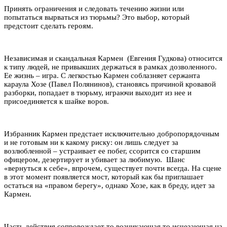
Принять ограничения и следовать течению жизни или
попытаться вырваться из тюрьмы? Это выбор, который
предстоит сделать героям.
Независимая и скандальная Кармен (Евгения Гудкова) относится
к типу людей, не привыкших держаться в рамках дозволенного.
Ее жизнь – игра. С легкостью Кармен соблазняет сержанта
караула Хозе (Павел Полянинов), становясь причиной кровавой
разборки, попадает в тюрьму, играючи выходит из нее и
присоединяется к шайке воров.
Избранник Кармен предстает исключительно добропорядочным
и не готовым ни к какому риску: он лишь следует за
возлюбленной – устраивает ее побег, ссорится со старшим
офицером, дезертирует и убивает за любимую. Шанс
«вернуться к себе», впрочем, существует почти всегда. На сцене
в этот момент появляется мост, который как бы приглашает
остаться на «правом берегу», однако Хозе, как в бреду, идет за
Кармен.
Часть действия сопровождает то возникающая то исчезающая на