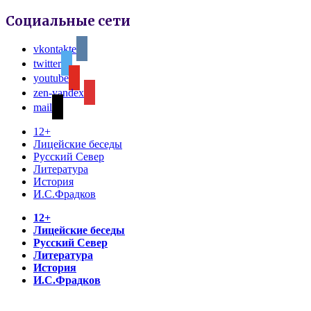
Социальные сети
vkontakte
twitter
youtube
zen-yandex
mail
12+
Лицейские беседы
Русский Север
Литература
История
И.С.Фрадков
12+
Лицейские беседы
Русский Север
Литература
История
И.С.Фрадков