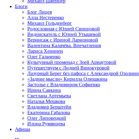
Михаил Швейцер
Блоги
Блог Лицея
Алла Нестеренко
Михаил Гольденберг
Родословная с Юлией Свинцовой
Видоискатель с Юлией Утышевой
Вернисаж с Ириной Ларионовой
Валентина Калачёва. Впечатления
Лариса Хенинен
Олег Гальченко
Культурный променад с Зоей Арнаутовой
Путешествуем с Лидией Винокуровой
Лазурный Берег без пафоса с Александрой Озолино
«Задние мысли» Кирилла Олюшкина
Застолье с Владимиром Софиенко
Ирина Савкина
Светлана Артемьева
Наталья Мешкова
Владимир Берштейн
Екатерина Габалова
Олег Липовецкий
Илона Румянцева
Афиша