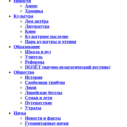
Новости
Анонс
Хроника
Культура
Дом актёра
Литература
Кино
Культурное наследие
Парк культуры и чтения
Образование
Школа и вуз
Учитель
Реформы
ПОЛЁТ (научно-педагогический вестник)
Общество
История
Свободная трибуна
Люди
Лицейские беседы
Семья и дети
Путешествие
Утраты
Наука
Новости и факты
Гуманитарные науки