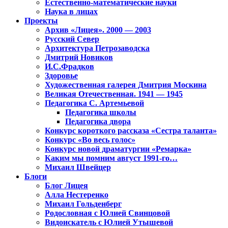
Естественно-математические науки
Наука в лицах
Проекты
Архив «Лицея». 2000 — 2003
Русский Север
Архитектура Петрозаводска
Дмитрий Новиков
И.С.Фрадков
Здоровье
Художественная галерея Дмитрия Москина
Великая Отечественная. 1941 — 1945
Педагогика С. Артемьевой
Педагогика школы
Педагогика двора
Конкурс короткого рассказа «Сестра таланта»
Конкурс «Во весь голос»
Конкурс новой драматургии «Ремарка»
Каким мы помним август 1991-го…
Михаил Швейцер
Блоги
Блог Лицея
Алла Нестеренко
Михаил Гольденберг
Родословная с Юлией Свинцовой
Видоискатель с Юлией Утышевой