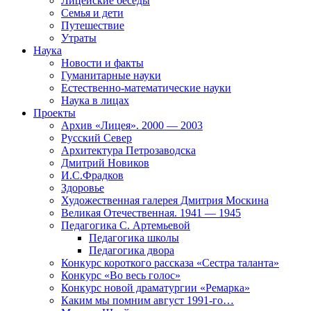
Лицейские беседы
Семья и дети
Путешествие
Утраты
Наука
Новости и факты
Гуманитарные науки
Естественно-математические науки
Наука в лицах
Проекты
Архив «Лицея». 2000 — 2003
Русский Север
Архитектура Петрозаводска
Дмитрий Новиков
И.С.Фрадков
Здоровье
Художественная галерея Дмитрия Москина
Великая Отечественная. 1941 — 1945
Педагогика С. Артемьевой
Педагогика школы
Педагогика двора
Конкурс короткого рассказа «Сестра таланта»
Конкурс «Во весь голос»
Конкурс новой драматургии «Ремарка»
Каким мы помним август 1991-го…