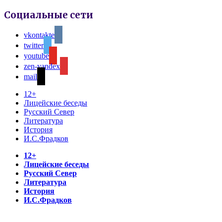
Социальные сети
vkontakte
twitter
youtube
zen-yandex
mail
12+
Лицейские беседы
Русский Север
Литература
История
И.С.Фрадков
12+
Лицейские беседы
Русский Север
Литература
История
И.С.Фрадков