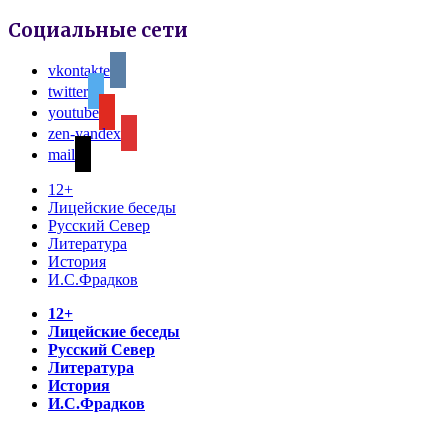
Социальные сети
vkontakte
twitter
youtube
zen-yandex
mail
12+
Лицейские беседы
Русский Север
Литература
История
И.С.Фрадков
12+
Лицейские беседы
Русский Север
Литература
История
И.С.Фрадков