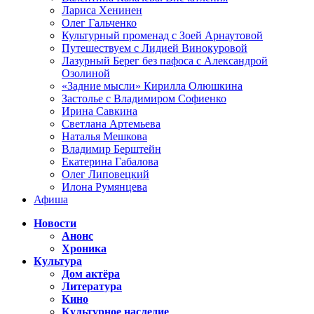
Лариса Хенинен
Олег Гальченко
Культурный променад с Зоей Арнаутовой
Путешествуем с Лидией Винокуровой
Лазурный Берег без пафоса с Александрой
Озолиной
«Задние мысли» Кирилла Олюшкина
Застолье с Владимиром Софиенко
Ирина Савкина
Светлана Артемьева
Наталья Мешкова
Владимир Берштейн
Екатерина Габалова
Олег Липовецкий
Илона Румянцева
Афиша
Новости
Анонс
Хроника
Культура
Дом актёра
Литература
Кино
Культурное наследие