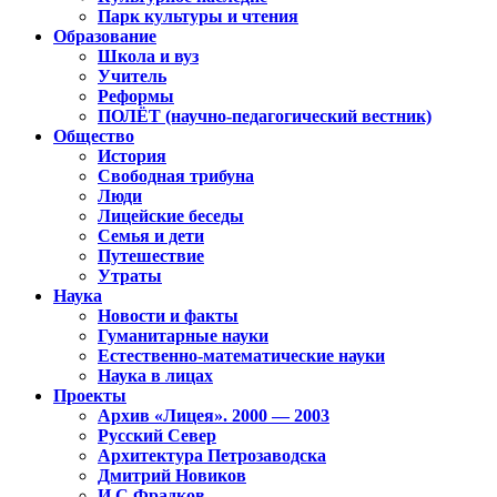
Парк культуры и чтения
Образование
Школа и вуз
Учитель
Реформы
ПОЛЁТ (научно-педагогический вестник)
Общество
История
Свободная трибуна
Люди
Лицейские беседы
Семья и дети
Путешествие
Утраты
Наука
Новости и факты
Гуманитарные науки
Естественно-математические науки
Наука в лицах
Проекты
Архив «Лицея». 2000 — 2003
Русский Север
Архитектура Петрозаводска
Дмитрий Новиков
И.С.Фрадков