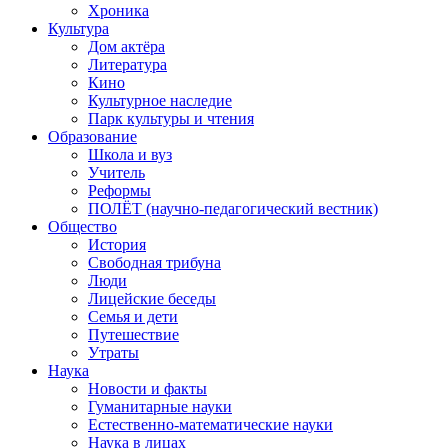
Хроника
Культура
Дом актёра
Литература
Кино
Культурное наследие
Парк культуры и чтения
Образование
Школа и вуз
Учитель
Реформы
ПОЛЁТ (научно-педагогический вестник)
Общество
История
Свободная трибуна
Люди
Лицейские беседы
Семья и дети
Путешествие
Утраты
Наука
Новости и факты
Гуманитарные науки
Естественно-математические науки
Наука в лицах