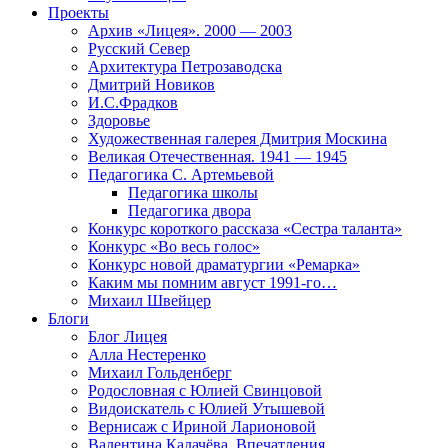
Проекты
Архив «Лицея». 2000 — 2003
Русский Север
Архитектура Петрозаводска
Дмитрий Новиков
И.С.Фрадков
Здоровье
Художественная галерея Дмитрия Москина
Великая Отечественная. 1941 — 1945
Педагогика С. Артемьевой
Педагогика школы
Педагогика двора
Конкурс короткого рассказа «Сестра таланта»
Конкурс «Во весь голос»
Конкурс новой драматургии «Ремарка»
Каким мы помним август 1991-го…
Михаил Швейцер
Блоги
Блог Лицея
Алла Нестеренко
Михаил Гольденберг
Родословная с Юлией Свинцовой
Видоискатель с Юлией Утышевой
Вернисаж с Ириной Ларионовой
Валентина Калачёва. Впечатления