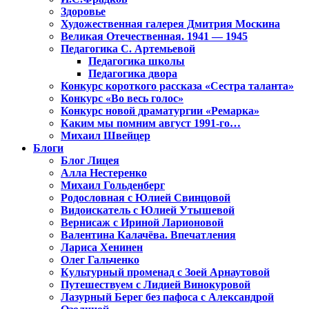
Здоровье
Художественная галерея Дмитрия Москина
Великая Отечественная. 1941 — 1945
Педагогика С. Артемьевой
Педагогика школы
Педагогика двора
Конкурс короткого рассказа «Сестра таланта»
Конкурс «Во весь голос»
Конкурс новой драматургии «Ремарка»
Каким мы помним август 1991-го…
Михаил Швейцер
Блоги
Блог Лицея
Алла Нестеренко
Михаил Гольденберг
Родословная с Юлией Свинцовой
Видоискатель с Юлией Утышевой
Вернисаж с Ириной Ларионовой
Валентина Калачёва. Впечатления
Лариса Хенинен
Олег Гальченко
Культурный променад с Зоей Арнаутовой
Путешествуем с Лидией Винокуровой
Лазурный Берег без пафоса с Александрой